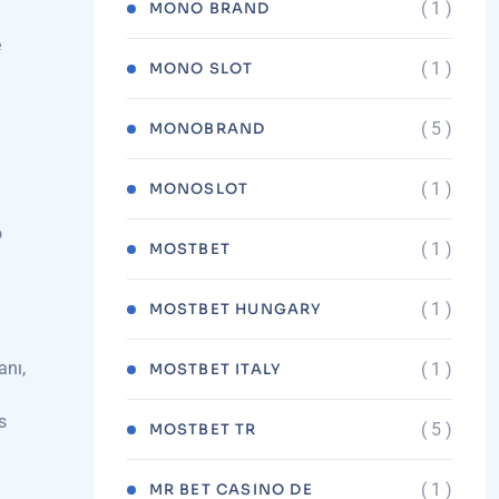
( 1 )
MONO BRAND
e
( 1 )
MONO SLOT
( 5 )
MONOBRAND
( 1 )
MONOSLOT
o
( 1 )
MOSTBET
( 1 )
MOSTBET HUNGARY
anı,
( 1 )
MOSTBET ITALY
s
( 5 )
MOSTBET TR
( 1 )
MR BET CASINO DE