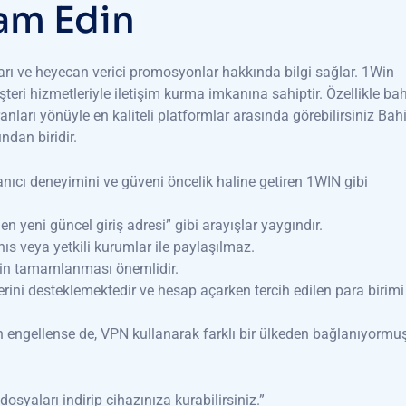
vam Edin
ları ve heyecan verici promosyonlar hakkında bilgi sağlar. 1Win
teri hizmetleriyle iletişim kurma imkanına sahiptir. Özellikle ba
ranları yönüyle en kaliteli platformlar arasında görebilirsiniz Bah
ndan biridir.
nıcı deneyimini ve güveni öncelik haline getiren 1WIN gibi
 en yeni güncel giriş adresi” gibi arayışlar yaygındır.
ahıs veya yetkili kurumlar ile paylaşılmaz.
inin tamamlanması önemlidir.
mlerini desteklemektedir ve hesap açarken tercih edilen para birimi
n engellense de, VPN kullanarak farklı bir ülkeden bağlanıyormu
syaları indirip cihazınıza kurabilirsiniz.”