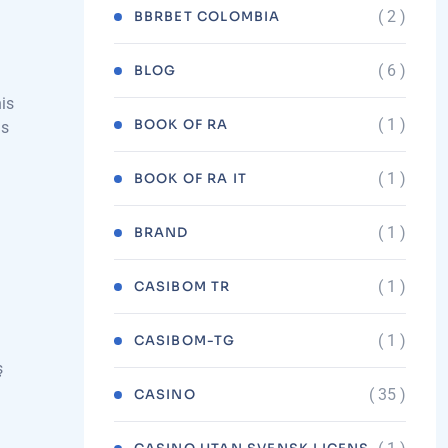
( 2 )
BBRBET COLOMBIA
( 6 )
BLOG
his
( 1 )
BOOK OF RA
is
( 1 )
BOOK OF RA IT
( 1 )
BRAND
( 1 )
CASIBOM TR
( 1 )
CASIBOM-TG
ş
( 35 )
CASINO