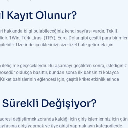
l Kayıt Olunur?
i hakkında bilgi bulabileceğiniz kendi sayfası vardır. Teklif,
dir. 1Win, Türk Lirası (TRY), Euro, Dolar gibi çeşitli para birimler
ebilir. Üzerinde içeriklerinizi size özel hale getirmek için
 iletişime geçeceklerdir. Bu aşamayı geçtikten sonra, istediğiniz
osedür oldukça basittir, bundan sonra ilk bahsinizi kolayca
ket bahislerinin eğlencesi için, çeşitli kriket etkinliklerinde
 Sürekli Değişiyor?
resi değiştirmek zorunda kaldığı için giriş işlemleriniz için gün
ayfasına giriş yapmak ve üye girişi yapmak ayrı kategorilerde