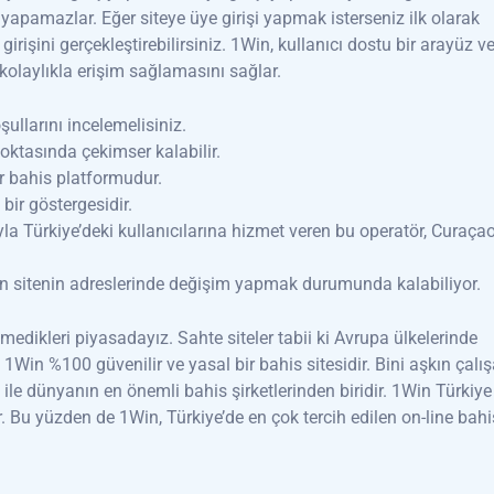
 yapamazlar. Eğer siteye üye girişi yapmak isterseniz ilk olarak
irişini gerçekleştirebilirsiniz. 1Win, kullanıcı dostu bir arayüz v
kolaylıkla erişim sağlamasını sağlar.
ullarını incelemelisiniz.
 noktasında çekimser kalabilir.
ir bahis platformudur.
 bir göstergesidir.
a Türkiye’deki kullanıcılarına hizmet veren bu operatör, Curaça
n sitenin adreslerinde değişim yapmak durumunda kalabiliyor.
medikleri piyasadayız. Sahte siteler tabii ki Avrupa ülkelerinde
1Win %100 güvenilir ve yasal bir bahis sitesidir. Bini aşkın çalış
le dünyanın en önemli bahis şirketlerinden biridir. 1Win Türkiye
Bu yüzden de 1Win, Türkiye’de en çok tercih edilen on-line bahi