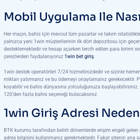
Mobil Uygulama Ile Nası
Her maçın, bahis için mevcut tüm pazarlar ve takım istatistikler
yalnızca yeni 1win müşterilerinin ilk dört depozitosu için geçerli
desteklemektedir ve hesap açarken tercih edilen para birimi seçil
çerezlerden faydalanıyoruz
1win bet giriş
.
1win destek operatörleri 7/24 hizmetinizdedir ve sizinle hemen
miktarı yatırmanız ve bu ödemeyi onaylamanız gerekecektir. Pr
koyabilir ve bahis dünyasına yolculuğunuza başlayabilirsiniz. Kri
120’den fazla bahis seçeneği bulacaksınız.
1win Giriş Adresi Neden
BTK kurumu tarafından belirli dönemlerde erişim engeli gelen ad
adres bilgisini kullanmanız gerekmektedir. Fakat sitenin ana s