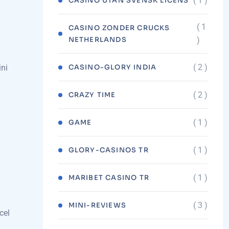
( 1 )
CASINO UTAN SVENSK LICENS
( 1
CASINO ZONDER CRUCKS
NETHERLANDS
)
( 2 )
ini
CASINO-GLORY INDIA
( 2 )
CRAZY TIME
( 1 )
GAME
( 1 )
GLORY-CASINOS TR
( 1 )
MARIBET CASINO TR
( 3 )
MINI-REVIEWS
cel