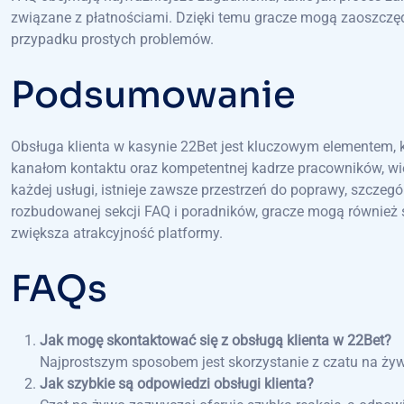
związane z płatnościami. Dzięki temu gracze mogą zaoszczędz
przypadku prostych problemów.
Podsumowanie
Obsługa klienta w kasynie 22Bet jest kluczowym elementem, 
kanałom kontaktu oraz kompetentnej kadrze pracowników, wi
każdej usługi, istnieje zawsze przestrzeń do poprawy, szczeg
rozbudowanej sekcji FAQ i poradników, gracze mogą również 
zwiększa atrakcyjność platformy.
FAQs
Jak mogę skontaktować się z obsługą klienta w 22Bet?
Najprostszym sposobem jest skorzystanie z czatu na żyw
Jak szybkie są odpowiedzi obsługi klienta?