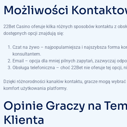
Możliwości Kontakto
22Bet Casino oferuje kilka różnych sposobów kontaktu z obsłu
dostępnych opcji znajdują się:
Czat na żywo – najpopularniejsza i najszybsza forma k
konsultantem.
Email – opcja dla mniej pilnych zapytań, zazwyczaj odp
Obsługa telefoniczna – choć 22Bet nie oferuje tej opcji, 
Dzięki różnorodności kanałów kontaktu, gracze mogą wybrać n
komfort użytkowania platformy.
Opinie Graczy na Tem
Klienta