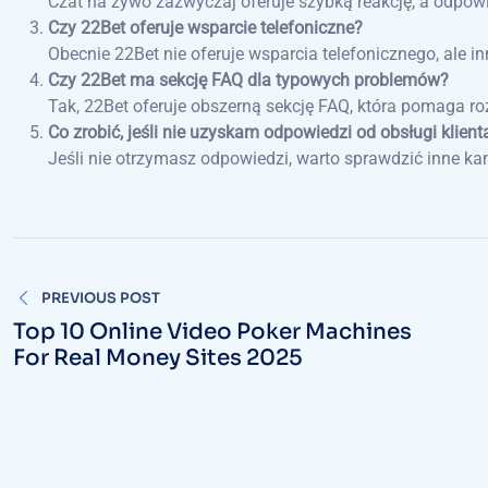
Czat na żywo zazwyczaj oferuje szybką reakcję, a odpowi
Czy 22Bet oferuje wsparcie telefoniczne?
Obecnie 22Bet nie oferuje wsparcia telefonicznego, ale i
Czy 22Bet ma sekcję FAQ dla typowych problemów?
Tak, 22Bet oferuje obszerną sekcję FAQ, która pomaga ro
Co zrobić, jeśli nie uzyskam odpowiedzi od obsługi klient
Jeśli nie otrzymasz odpowiedzi, warto sprawdzić inne ka
Post
PREVIOUS POST
navigation
Top 10 Online Video Poker Machines
For Real Money Sites 2025