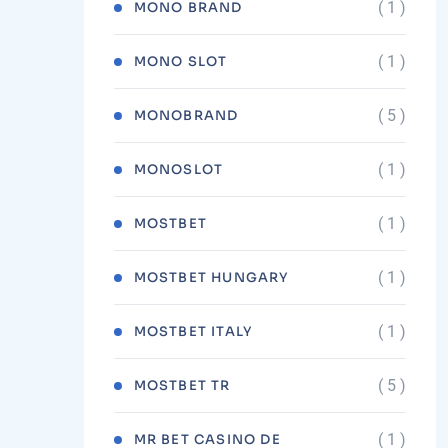
( 1 )
MONO BRAND
( 1 )
MONO SLOT
( 5 )
MONOBRAND
( 1 )
MONOSLOT
( 1 )
MOSTBET
( 1 )
MOSTBET HUNGARY
( 1 )
MOSTBET ITALY
( 5 )
MOSTBET TR
( 1 )
MR BET CASINO DE