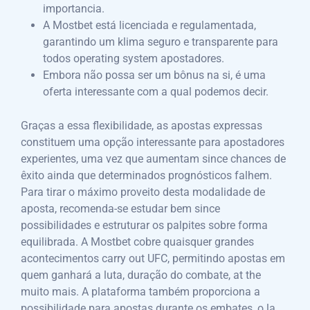
importancia.
A Mostbet está licenciada e regulamentada,
garantindo um klima seguro e transparente para
todos operating system apostadores.
Embora não possa ser um bônus na si, é uma
oferta interessante com a qual podemos decir.
Graças a essa flexibilidade, as apostas expressas
constituem uma opção interessante para apostadores
experientes, uma vez que aumentam since chances de
êxito ainda que determinados prognósticos falhem.
Para tirar o máximo proveito desta modalidade de
aposta, recomenda-se estudar bem since
possibilidades e estruturar os palpites sobre forma
equilibrada. A Mostbet cobre quaisquer grandes
acontecimentos carry out UFC, permitindo apostas em
quem ganhará a luta, duração do combate, at the
muito mais. A plataforma também proporciona a
possibilidade para apostas durante os embates, o la