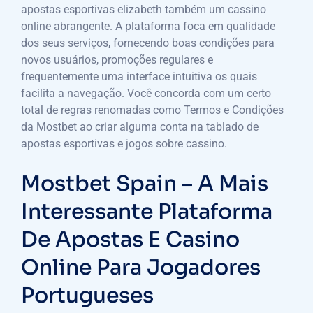
apostas esportivas elizabeth também um cassino
online abrangente. A plataforma foca em qualidade
dos seus serviços, fornecendo boas condições para
novos usuários, promoções regulares e
frequentemente uma interface intuitiva os quais
facilita a navegação. Você concorda com um certo
total de regras renomadas como Termos e Condições
da Mostbet ao criar alguma conta na tablado de
apostas esportivas e jogos sobre cassino.
Mostbet Spain – A Mais
Interessante Plataforma
De Apostas E Casino
Online Para Jogadores
Portugueses