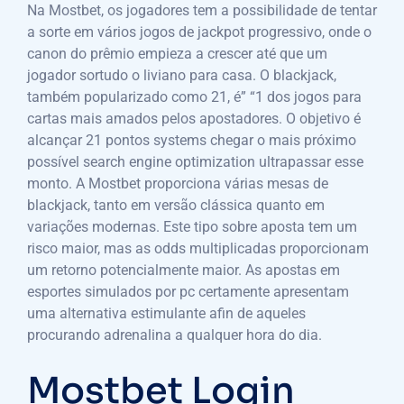
Na Mostbet, os jogadores tem a possibilidade de tentar
a sorte em vários jogos de jackpot progressivo, onde o
canon do prêmio empieza a crescer até que um
jogador sortudo o liviano para casa. O blackjack,
também popularizado como 21, é” “1 dos jogos para
cartas mais amados pelos apostadores. O objetivo é
alcançar 21 pontos systems chegar o mais próximo
possível search engine optimization ultrapassar esse
monto. A Mostbet proporciona várias mesas de
blackjack, tanto em versão clássica quanto em
variações modernas. Este tipo sobre aposta tem um
risco maior, mas as odds multiplicadas proporcionam
um retorno potencialmente maior. As apostas em
esportes simulados por pc certamente apresentam
uma alternativa estimulante afin de aqueles
procurando adrenalina a qualquer hora do dia.
Mostbet Login