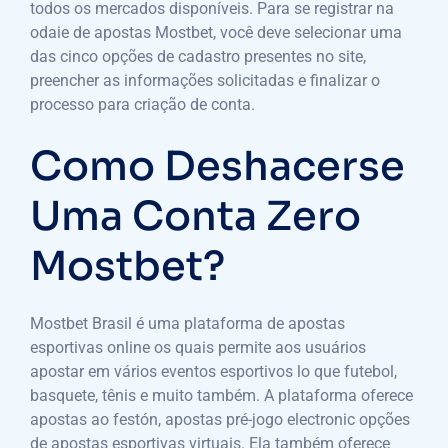
todos os mercados disponíveis. Para se registrar na
odaie de apostas Mostbet, você deve selecionar uma
das cinco opções de cadastro presentes no site,
preencher as informações solicitadas e finalizar o
processo para criação de conta.
Como Deshacerse
Uma Conta Zero
Mostbet?
Mostbet Brasil é uma plataforma de apostas
esportivas online os quais permite aos usuários
apostar em vários eventos esportivos lo que futebol,
basquete, tênis e muito também. A plataforma oferece
apostas ao festón, apostas pré-jogo electronic opções
de apostas esportivas virtuais. Ela também oferece