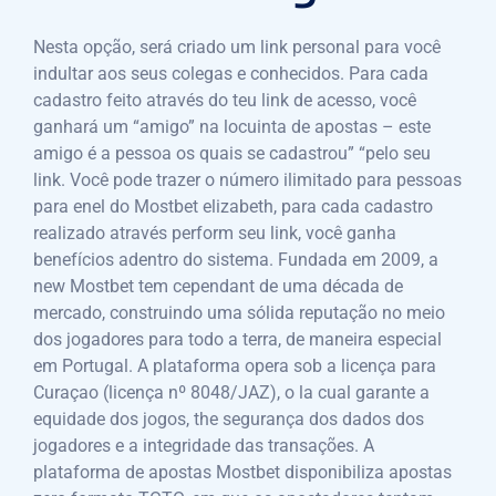
Nesta opção, será criado um link personal para você
indultar aos seus colegas e conhecidos. Para cada
cadastro feito através do teu link de acesso, você
ganhará um “amigo” na locuinta de apostas – este
amigo é a pessoa os quais se cadastrou” “pelo seu
link. Você pode trazer o número ilimitado para pessoas
para enel do Mostbet elizabeth, para cada cadastro
realizado através perform seu link, você ganha
benefícios adentro do sistema. Fundada em 2009, a
new Mostbet tem cependant de uma década de
mercado, construindo uma sólida reputação no meio
dos jogadores para todo a terra, de maneira especial
em Portugal. A plataforma opera sob a licença para
Curaçao (licença nº 8048/JAZ), o la cual garante a
equidade dos jogos, the segurança dos dados dos
jogadores e a integridade das transações. A
plataforma de apostas Mostbet disponibiliza apostas