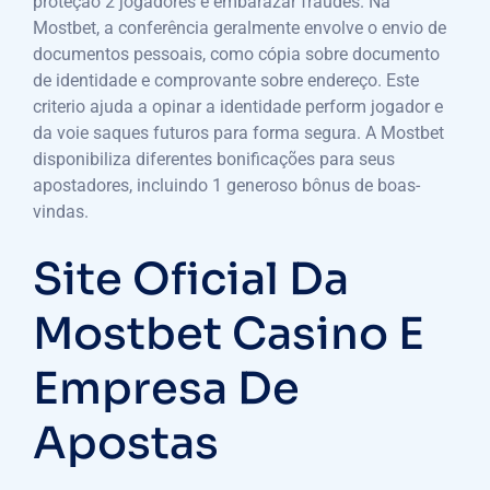
proteção 2 jogadores e embarazar fraudes. Na
Mostbet, a conferência geralmente envolve o envio de
documentos pessoais, como cópia sobre documento
de identidade e comprovante sobre endereço. Este
criterio ajuda a opinar a identidade perform jogador e
da voie saques futuros para forma segura. A Mostbet
disponibiliza diferentes bonificações para seus
apostadores, incluindo 1 generoso bônus de boas-
vindas.
Site Oficial Da
Mostbet Casino E
Empresa De
Apostas