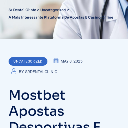
>
>
Sr Dental Clinic
Uncategorized
A Mais Interessante Plataforma De Apostas E Casino Online
MAY 8, 2025
UNCATEGORIZED
BY
SRDENTALCLINIC
Mostbet
Apostas
Desportivas E