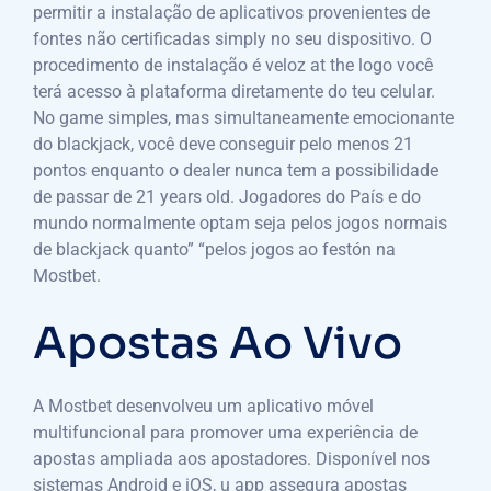
permitir a instalação de aplicativos provenientes de
fontes não certificadas simply no seu dispositivo. O
procedimento de instalação é veloz at the logo você
terá acesso à plataforma diretamente do teu celular.
No game simples, mas simultaneamente emocionante
do blackjack, você deve conseguir pelo menos 21
pontos enquanto o dealer nunca tem a possibilidade
de passar de 21 years old. Jogadores do País e do
mundo normalmente optam seja pelos jogos normais
de blackjack quanto” “pelos jogos ao festón na
Mostbet.
Apostas Ao Vivo
A Mostbet desenvolveu um aplicativo móvel
multifuncional para promover uma experiência de
apostas ampliada aos apostadores. Disponível nos
sistemas Android e iOS, u app assegura apostas