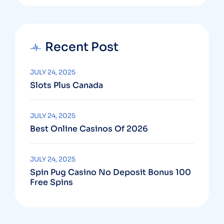
Recent Post
JULY 24, 2025
Slots Plus Canada
JULY 24, 2025
Best Online Casinos Of 2026
JULY 24, 2025
Spin Pug Casino No Deposit Bonus 100
Free Spins