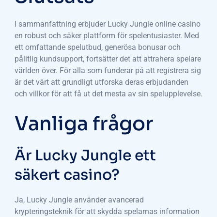
I sammanfattning erbjuder Lucky Jungle online casino
en robust och säker plattform för spelentusiaster. Med
ett omfattande spelutbud, generösa bonusar och
pålitlig kundsupport, fortsätter det att attrahera spelare
världen över. För alla som funderar på att registrera sig
är det värt att grundligt utforska deras erbjudanden
och villkor för att få ut det mesta av sin spelupplevelse.
Vanliga frågor
Är Lucky Jungle ett
säkert casino?
Ja, Lucky Jungle använder avancerad
krypteringsteknik för att skydda spelarnas information