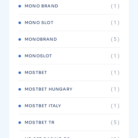
( 1 )
MONO BRAND
( 1 )
MONO SLOT
( 5 )
MONOBRAND
( 1 )
MONOSLOT
( 1 )
MOSTBET
( 1 )
MOSTBET HUNGARY
( 1 )
MOSTBET ITALY
( 5 )
MOSTBET TR