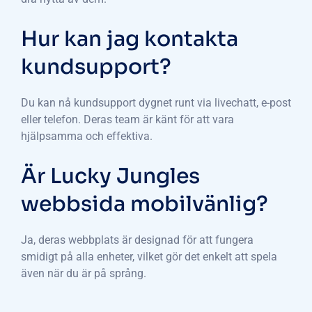
Hur kan jag kontakta
kundsupport?
Du kan nå kundsupport dygnet runt via livechatt, e-post
eller telefon. Deras team är känt för att vara
hjälpsamma och effektiva.
Är Lucky Jungles
webbsida mobilvänlig?
Ja, deras webbplats är designad för att fungera
smidigt på alla enheter, vilket gör det enkelt att spela
även när du är på språng.