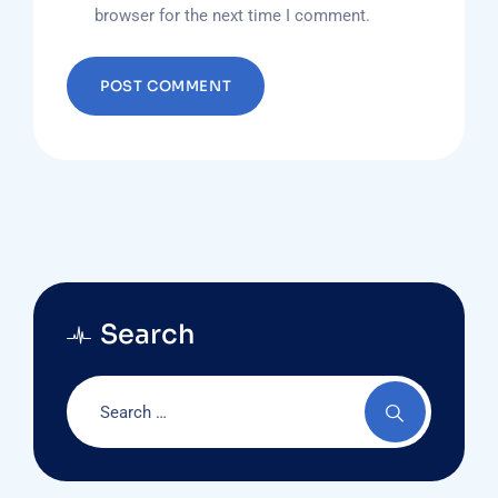
browser for the next time I comment.
Search