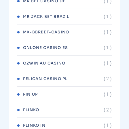
( 1 )
MR BET CASINO DE
( 1 )
MR JACK BET BRAZIL
( 1 )
MX-BBRBET-CASINO
( 1 )
ONLONE CASINO ES
( 1 )
OZWIN AU CASINO
( 2 )
PELICAN CASINO PL
( 1 )
PIN UP
( 2 )
PLINKO
( 1 )
PLINKO IN