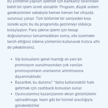
Bu yöntemle yapılan işlemler için bankanız tarafından
belirli bir işlem ücreti alınabilir. Program, düşük sistem
gereksinimleri sebebiyle hemen hemen her cihazda
sorunsuz çalışır. Tüm bölümler bir saniyeden kısa
sürede açılır, bu da programda gezinmeyi oldukça
kolaylaştırır. Para çekme işlemi için hesap
doğrulamanızı tamamladıktan sonra, site üzerinden
tercih ettiğiniz ödeme yöntemini kullanarak hızlıca afin
de çekebilirsiniz.
Vip bonusların genel mantığı en yeni bir
promosyon sunulmasından çok varolan
promosyonların oranlarının artırılmasına
dayanmaktadır.
Basaribet, bu durumu” “daha katlanılabilir hale
getirmek için cashback bonusları sunar.
Oyuncularımız kazançlarının ekran görüntülerini
uploadimage. team gibi bir hizmet aracılığıyla
gönderebilirler.