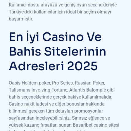
Kullanıcı dostu arayüzü ve geniş oyun seçenekleriyle
Türkiye’deki kullanıcılar için ideal bir seçim olmayı
başarmıştır.
En İyi Casino Ve
Bahis Sitelerinin
Adresleri 2025
Oasis Holdem poker, Pro Series, Russian Poker,
Talismans involving Fortune, Atlantis Balompié gibi
bahis seçeneklerinde gerçek bakiye kullanılmalıdır.
Casino nakit iadesi ve diğer bonuslar hakkında
bilinmesi gereken tüm detayları promosyonlar
sayfasından inceleyebilirsiniz. Sınırsız eğlence ve
yüksek kazanç fırsatları sunan Basaribet casino sitesi