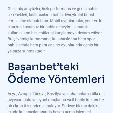
Gelişmiş arayüzler, hızlı performans ve geniş bahis
seçenekleri, kullanıcıların bahis deneyimini boost
etmelerine olanak tanır. Mobil uygulamalar, your ex tür
cihazda kusursuz bir bahis deneyimi sunarak
kullanıcıların beklentilerini karşılamaya devam ediyor.
Bu çevrimiçi kumarhane, kullanıcılarına hem spor
bahislerinde hem para casino oyunlarında geniş bir
yelpaze sunmaktadır.
Başarıbet’teki
Ödeme Yöntemleri
Asya, Avrupa, Türkiye, Brezilya ve daha onlarca ülkenin
heyecan dolu voleybol maçlarına weil bahis imkanı tek
bir ekran üzerinden sunuluyor. Sadece birkaç dakika
içinde kullanıcılar anında hesap açma işlemleri