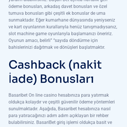
ödeme bonusları, arkadaş davet bonusları ve özel
turnuva bonusları gibi çeşitli ek bonuslar de uma
sunmaktadır. Eğer kumarhane dünyasında yeniyseniz
ve kart oyunlarının kurallarıyla henüz tanışmadıysanız,
slot machine game oyunlarıyla başlamanızı öneririz.
Oyunun amacı, belirli” “sayıda döndürme için
bahislerinizi dağıtmak ve dönüşleri başlatmaktır.
Cashback (nakit
İade) Bonusları
Basaribet On line casino hesabınıza para yatırmak
oldukça kolaydır ve çeşitli güvenilir ödeme yöntemleri
sunulmaktadır. Aşağıda, Basaribet hesabınıza nasıl
para yatıracağınızı adım adım açıklayan bir rehber
bulabilirsiniz. BasariBet giriş işlemi oldukça basit ve