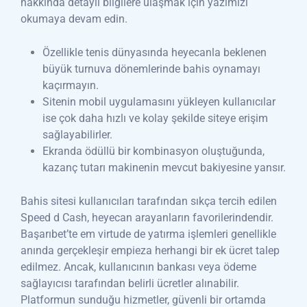
hakkında detaylı bilgilere ulaşmak için yazımızı
okumaya devam edin.
Özellikle tenis dünyasında heyecanla beklenen
büyük turnuva dönemlerinde bahis oynamayı
kaçırmayın.
Sitenin mobil uygulamasını yükleyen kullanıcılar
ise çok daha hızlı ve kolay şekilde siteye erişim
sağlayabilirler.
Ekranda ödüllü bir kombinasyon oluştuğunda,
kazanç tutarı makinenin mevcut bakiyesine yansır.
Bahis sitesi kullanıcıları tarafından sıkça tercih edilen
Speed d Cash, heyecan arayanların favorilerindendir.
Başarıbet’te em virtude de yatırma işlemleri genellikle
anında gerçekleşir empieza herhangi bir ek ücret talep
edilmez. Ancak, kullanıcının bankası veya ödeme
sağlayıcısı tarafından belirli ücretler alınabilir.
Platformun sunduğu hizmetler, güvenli bir ortamda