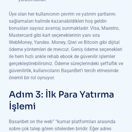
Üye olan her kullanıcının çevrim ve yatırım şartlarını
sağlamaları halinde kazanabildikleri hoş geldin
bonusları sayısız avantaj sunmaktadır. Visa, Maestro,
Mastercard gibi kart seçeneklerinin yanı sıra
WebMoney, Yandex. Money, Qiwi ve Bitcoin gibi dijital
ödeme yöntemleri de mevcut. Geniş ödeme seçenekleri
ile hem hızlı ankle rehab ebook de güvenilir işlemler
gerçekleştirebilirsiniz. Ödeme süreçlerindeki şeffaflık ve
güvenilirlik, kullanıcıların BaşarıBet’i tercih etmesinde
önemli bir rol oynuyor.
Adım 3: İlk Para Yatırma
İşlemi
Basaribet on the web” “kumar platformları arasında
sobre çok talep gören sitelerden biridir. Eğer adres