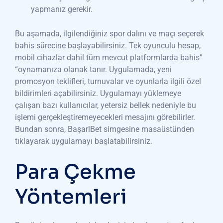
yapmanız gerekir.
Bu aşamada, ilgilendiğiniz spor dalını ve maçı seçerek
bahis sürecine başlayabilirsiniz. Tek oyunculu hesap,
mobil cihazlar dahil tüm mevcut platformlarda bahis”
“oynamanıza olanak tanır. Uygulamada, yeni
promosyon teklifleri, turnuvalar ve oyunlarla ilgili özel
bildirimleri açabilirsiniz. Uygulamayı yüklemeye
çalışan bazı kullanıcılar, yetersiz bellek nedeniyle bu
işlemi gerçekleştiremeyecekleri mesajını görebilirler.
Bundan sonra, BaşarlBet simgesine masaüstünden
tıklayarak uygulamayı başlatabilirsiniz.
Para Çekme
Yöntemleri