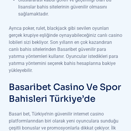
lisanslar bahis sitelerinin güvenilir olmasını
sağlamaktadır.
Ayrıca poker, rulet, blackjack gibi sevilen oyunları
gerçek krupiye eşliğinde oynayabileceğiniz canlı casino
lobileri sizi bekliyor. Son yılların en çok kazandıran
canlı bahis sitelerinden Basaribet güvenilir para
yatırma yöntemleri kullanır. Oyuncular istedikleri para
yatırma yöntemini seçerek bahis hesaplarına bakiye
yükleyebilir.
Basaribet Casino Ve Spor
Bahisleri Türkiye’de
Basari bet, Türkiye’nin güvenilir internet casino
platformlarından biri olarak yeni oyunculara sunduğu
çeşitli bonuslar ve promosyonlarla dikkat çekiyor. İlk