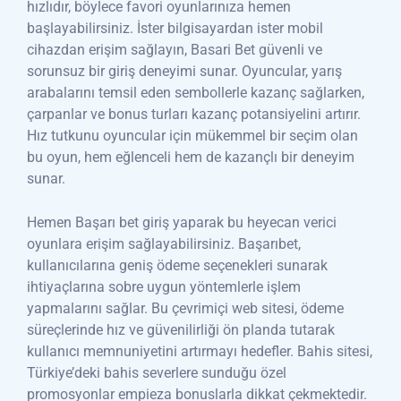
hızlıdır, böylece favori oyunlarınıza hemen
başlayabilirsiniz. İster bilgisayardan ister mobil
cihazdan erişim sağlayın, Basari Bet güvenli ve
sorunsuz bir giriş deneyimi sunar. Oyuncular, yarış
arabalarını temsil eden sembollerle kazanç sağlarken,
çarpanlar ve bonus turları kazanç potansiyelini artırır.
Hız tutkunu oyuncular için mükemmel bir seçim olan
bu oyun, hem eğlenceli hem de kazançlı bir deneyim
sunar.
Hemen Başarı bet giriş yaparak bu heyecan verici
oyunlara erişim sağlayabilirsiniz. Başarıbet,
kullanıcılarına geniş ödeme seçenekleri sunarak
ihtiyaçlarına sobre uygun yöntemlerle işlem
yapmalarını sağlar. Bu çevrimiçi web sitesi, ödeme
süreçlerinde hız ve güvenilirliği ön planda tutarak
kullanıcı memnuniyetini artırmayı hedefler. Bahis sitesi,
Türkiye’deki bahis severlere sunduğu özel
promosyonlar empieza bonuslarla dikkat çekmektedir.