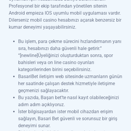
Profesyonel bir ekip tarafından yönetilen sitenin
Android empieza IOS uyumlu mobil uygulaması vardır.
Dilerseniz mobil casino hesabınızı açarak benzersiz bir
kumar deneyimi yaşayabilirsiniz.
Bu işlem, para çekme sürecini hızlandırmanın yanı
sıra, hesabınızı daha güvenli hale getirir.”
“[newline]Üyeliğinizi oluşturduktan sonra, spor
bahisleri veya on line casino oyunları
kategorilerinden birini seçebilirsiniz.
BasariBet iletişim web sitesinde uzmanların günün
her saatinde çalışan destek hizmetiyle iletişime
geçmenizi sağlayacaktır.
Bu yazıda, Başarı bet’te nasıl kayıt olabileceğinizi
adım adım açıklıyoruz.
İster bilgisayardan ister mobil cihazdan erişim
sağlayın, Basari Bet güvenli ve sorunsuz bir giriş
deneyimi sunar.