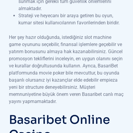
sunmak için gerekli tüm güvenlik önlemlerini
almaktadır.
Strateji ve heyecanı bir araya getiren bu oyun,
kumar sitesi kullanıcılarının favorilerinden biridir.
Her şey hazır olduğunda, istediğiniz slot machine
game oyununu seçebilir, finansal işlemlere geçebilir ve
yatırım bonusunu almaya hak kazanabilirsiniz. Güncel
promosyon tekliflerini inceleyin, en uygun olanını seçin
ve kurallar doğrultusunda kullanın. Ayrıca, BasariBet
platformunda movie poker bile mevcuttur, bu oyunda
başarılı olursanız iyi kazançlar elde edebilir empieza
yeni bir structure deneyebilirsiniz. Müşteri
memnuniyetine büyük önem veren Basaribet canlı maç
yayını yapmamaktadır.
Basaribet Online