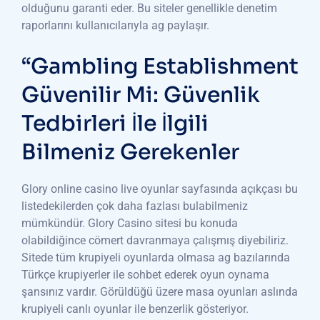
olduğunu garanti eder. Bu siteler genellikle denetim
raporlarını kullanıcılarıyla ag paylaşır.
“Gambling Establishment
Güvenilir Mi: Güvenlik
Tedbirleri İle İlgili
Bilmeniz Gerekenler
Glory online casino live oyunlar sayfasında açıkçası bu
listedekilerden çok daha fazlası bulabilmeniz
mümkündür. Glory Casino sitesi bu konuda
olabildiğince cömert davranmaya çalışmış diyebiliriz.
Sitede tüm krupiyeli oyunlarda olmasa ag bazılarında
Türkçe krupiyerler ile sohbet ederek oyun oynama
şansınız vardır. Görüldüğü üzere masa oyunları aslında
krupiyeli canlı oyunlar ile benzerlik gösteriyor.