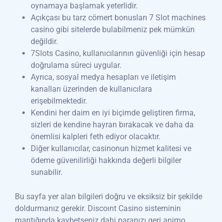
oynamaya başlamak yeterlidir.
Açıkçası bu tarz cömert bonusları 7 Slot machines
casino gibi sitelerde bulabilmeniz pek mümkün
değildir.
7Slots Casino, kullanıcılarının güvenliği için hesap
doğrulama süreci uygular.
Ayrıca, sosyal medya hesapları ve iletişim
kanalları üzerinden de kullanıcılara
erişebilmektedir.
Kendini her daim en iyi biçimde geliştiren firma,
sizleri de kendine hayran bırakacak ve daha da
önemlisi kalpleri feth ediyor olacaktır.
Diğer kullanıcılar, casinonun hizmet kalitesi ve
ödeme güvenilirliği hakkında değerli bilgiler
sunabilir.
Bu sayfa yer alan bilgileri doğru ve eksiksiz bir şekilde
doldurmanız gerekir. Discoınt Casino sisteminin
mantığında kaybetseniz dahi paranızı geri animo