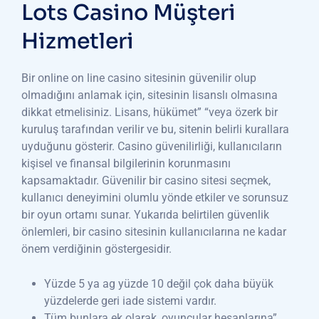
Lots Casino Müşteri
Hizmetleri
Bir online on line casino sitesinin güvenilir olup
olmadığını anlamak için, sitesinin lisanslı olmasına
dikkat etmelisiniz. Lisans, hükümet” “veya özerk bir
kuruluş tarafından verilir ve bu, sitenin belirli kurallara
uyduğunu gösterir. Casino güvenilirliği, kullanıcıların
kişisel ve finansal bilgilerinin korunmasını
kapsamaktadır. Güvenilir bir casino sitesi seçmek,
kullanıcı deneyimini olumlu yönde etkiler ve sorunsuz
bir oyun ortamı sunar. Yukarıda belirtilen güvenlik
önlemleri, bir casino sitesinin kullanıcılarına ne kadar
önem verdiğinin göstergesidir.
Yüzde 5 ya ag yüzde 10 değil çok daha büyük
yüzdelerde geri iade sistemi vardır.
Tüm bunlara ek olarak, oyuncular hesaplarına”