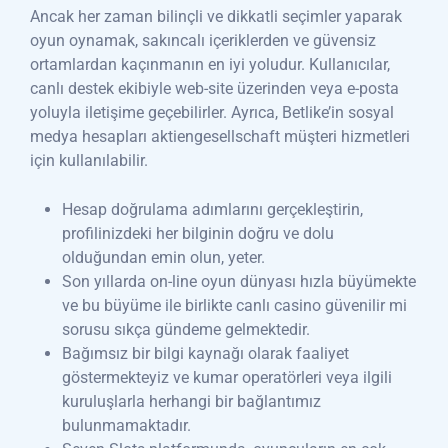
Ancak her zaman bilinçli ve dikkatli seçimler yaparak
oyun oynamak, sakıncalı içeriklerden ve güvensiz
ortamlardan kaçınmanın en iyi yoludur. Kullanıcılar,
canlı destek ekibiyle web-site üzerinden veya e-posta
yoluyla iletişime geçebilirler. Ayrıca, Betlike’in sosyal
medya hesapları aktiengesellschaft müşteri hizmetleri
için kullanılabilir.
Hesap doğrulama adımlarını gerçekleştirin,
profilinizdeki her bilginin doğru ve dolu
olduğundan emin olun, yeter.
Son yıllarda on-line oyun dünyası hızla büyümekte
ve bu büyüme ile birlikte canlı casino güvenilir mi
sorusu sıkça gündeme gelmektedir.
Bağımsız bir bilgi kaynağı olarak faaliyet
göstermekteyiz ve kumar operatörleri veya ilgili
kuruluşlarla herhangi bir bağlantımız
bulunmamaktadır.