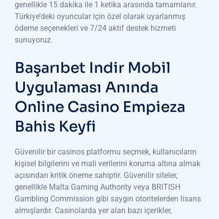
genellikle 15 dakika ile 1 ketika arasında tamamlanır.
Türkiye’deki oyuncular için özel olarak uyarlanmış
ödeme seçenekleri ve 7/24 aktif destek hizmeti
sunuyoruz.
Başarıbet Indir Mobil
Uygulaması Anında
Online Casino Empieza
Bahis Keyfi
Güvenilir bir casinos platformu seçmek, kullanıcıların
kişisel bilgilerini ve mali verilerini koruma altına almak
açısından kritik öneme sahiptir. Güvenilir siteler,
genellikle Malta Gaming Authority veya BRITISH
Gambling Commission gibi saygın otoritelerden lisans
almışlardır. Casinolarda yer alan bazı içerikler,