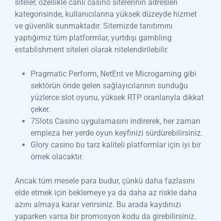
siteler, özellikle canlı casino sitelerinin adresleri
kategorisinde, kullanıcılarına yüksek düzeyde hizmet
ve güvenlik sunmaktadır. Sitemizde tanıtımını
yaptığımız tüm platformlar, yurtdışı gambling
establishment siteleri olarak nitelendirilebilir.
Pragmatic Perform, NetEnt ve Microgaming gibi
sektörün önde gelen sağlayıcılarının sunduğu
yüzlerce slot oyunu, yüksek RTP oranlarıyla dikkat
çeker.
7Slots Casino uygulamasını indirerek, her zaman
empieza her yerde oyun keyfinizi sürdürebilirsiniz.
Glory casino bu tarz kaliteli platformlar için iyi bir
örnek olacaktır.
Ancak tüm mesele para budur, çünkü daha fazlasını
elde etmek için beklemeye ya da daha az riskle daha
azını almaya karar verirsiniz. Bu arada kaydınızı
yaparken varsa bir promosyon kodu da girebilirsiniz.