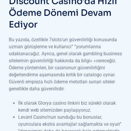
Discount Casino’da Hızlı
Ödeme Dönemi Devam
Ediyor
Bu yazıda, özellikle 7slots’un güvenilirliği konusunda
uzman görüşlerine ve kullanıcı” “yorumlarına
odaklanacağız. Ayrıca, genel olarak gambling business
sitelerinin güvenilirliği hakkında da bilgi» «vereceğiz.
Ödeme yöntemleri, bir casinonun güvenilirliğini
değerlendirme aşamasında kritik bir catalogo oynar.
Güvenli empieza hızlı ödeme metotları sunan siteler
genellikle daha güvenilirdir.
İlk olarak Glorya casino linkini biz sürekli olarak
kendi web sitemizden paylaşıyoruz.
Levant Casino’nun sunduğu bu bonuslar,
oyunculara ekstra avantajlar sağlamakta ve oyun”