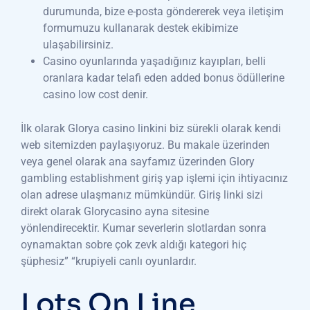
durumunda, bize e-posta göndererek veya iletişim
formumuzu kullanarak destek ekibimize
ulaşabilirsiniz.
Casino oyunlarında yaşadığınız kayıpları, belli
oranlara kadar telafi eden added bonus ödüllerine
casino low cost denir.
İlk olarak Glorya casino linkini biz sürekli olarak kendi
web sitemizden paylaşıyoruz. Bu makale üzerinden
veya genel olarak ana sayfamız üzerinden Glory
gambling establishment giriş yap işlemi için ihtiyacınız
olan adrese ulaşmanız mümkündür. Giriş linki sizi
direkt olarak Glorycasino ayna sitesine
yönlendirecektir. Kumar severlerin slotlardan sonra
oynamaktan sobre çok zevk aldığı kategori hiç
şüphesiz” “krupiyeli canlı oyunlardır.
Lots On Line