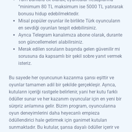
“minimum 80 TL maksimum ise 5000 TL yatırarak
bonusu hidup edebilmektedir.
Misal popüler oyunlar ile birlikte Türk oyuncuların
en sevdiği oyunları tespit edebilirsiniz.
Ayrıca Telegram kanalımıza abone olarak, durante
son güncellemeleri alabilirsiniz.
Merak edilen soruların başında gelen güvenilir mi
sorusuna da kapsamlı bir şekil sobre yanıt vermek
isteriz.
Bu sayede her oyuncunun kazanma şansı eşittir ve
oyunlar tamamen adil bir şekilde gerçekleşir. Ayrıca,
kutuların içeriği rastgele belirlenir, yani her kutu farklı
ödüller sunar ve her kazanım oyuncular için en yeni bir
sürpriz anlamına gelir. Bizim program, oyuncularına
oyun deneyimlerini daha heyecanlı empieza
ödüllendirici hale getirmek için ganimet kutuları
sunmaktadır. Bu kutular, şansa dayalı ödüller içerir ve