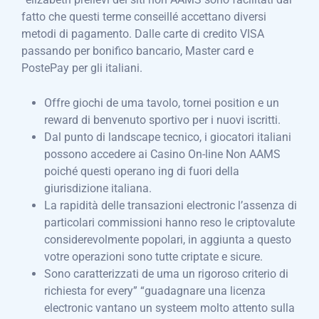
fatto che questi terme conseillé accettano diversi
metodi di pagamento. Dalle carte di credito VISA
passando per bonifico bancario, Master card e
PostePay per gli italiani.
Offre giochi de uma tavolo, tornei position e un
reward di benvenuto sportivo per i nuovi iscritti.
Dal punto di landscape tecnico, i giocatori italiani
possono accedere ai Casino On-line Non AAMS
poiché questi operano ing di fuori della
giurisdizione italiana.
La rapidità delle transazioni electronic l’assenza di
particolari commissioni hanno reso le criptovalute
considerevolmente popolari, in aggiunta a questo
votre operazioni sono tutte criptate e sicure.
Sono caratterizzati de uma un rigoroso criterio di
richiesta for every” “guadagnare una licenza
electronic vantano un systeem molto attento sulla