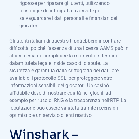
rigorose per riparare gli utenti, utilizzando
tecnologie di crittografia avanzate per
salvaguardare i dati personali e finanziari dei
giocatori.
Gli utenti italiani di questi siti potrebbero incontrare
difficoltà, poiché l’assenza di una licenza AAMS può in
alcuni cerca de complicare la momento in termini
dalam tutela legale inside caso di dispute. La
sicurezza è garantita dalla crittografia dei dati, are
available il protocollo SSL, per proteggere votre
informazioni sensibili dei giocatori. Un casinò
affidabile deve dimostrare equità nei giochi, ad
esempio per l’uso di RNG e la trasparenza nell’RTP. La
reputazione può essere valutata tramite recensioni
optimistic e un servizio clienti reattivo.
Winshark –