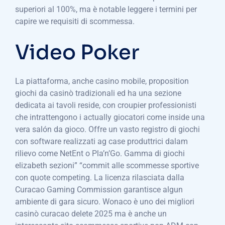
superiori al 100%, ma è notable leggere i termini per
capire we requisiti di scommessa.
Video Poker
La piattaforma, anche casino mobile, proposition
giochi da casinò tradizionali ed ha una sezione
dedicata ai tavoli reside, con croupier professionisti
che intrattengono i actually giocatori come inside una
vera salón da gioco. Offre un vasto registro di giochi
con software realizzati ag case produttrici dalam
rilievo come NetEnt o Pla’n’Go. Gamma di giochi
elizabeth sezioni” “commit alle scommesse sportive
con quote competing. La licenza rilasciata dalla
Curacao Gaming Commission garantisce algun
ambiente di gara sicuro. Wonaco è uno dei migliori
casinò curacao delete 2025 ma è anche un