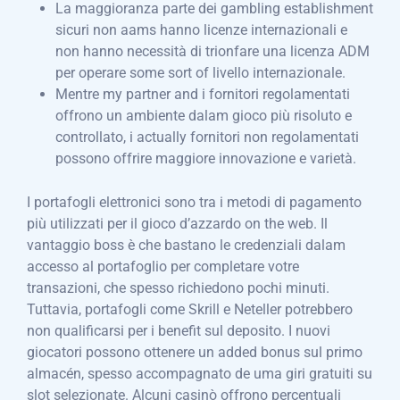
La maggioranza parte dei gambling establishment
sicuri non aams hanno licenze internazionali e
non hanno necessità di trionfare una licenza ADM
per operare some sort of livello internazionale.
Mentre my partner and i fornitori regolamentati
offrono un ambiente dalam gioco più risoluto e
controllato, i actually fornitori non regolamentati
possono offrire maggiore innovazione e varietà.
I portafogli elettronici sono tra i metodi di pagamento
più utilizzati per il gioco d’azzardo on the web. Il
vantaggio boss è che bastano le credenziali dalam
accesso al portafoglio per completare votre
transazioni, che spesso richiedono pochi minuti.
Tuttavia, portafogli come Skrill e Neteller potrebbero
non qualificarsi per i benefit sul deposito. I nuovi
giocatori possono ottenere un added bonus sul primo
almacén, spesso accompagnato de uma giri gratuiti su
slot selezionate. Alcuni casinò offrono percentuali