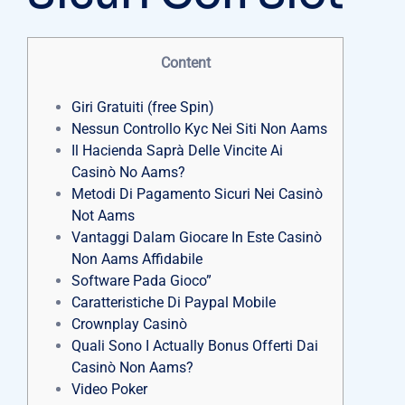
Content
Giri Gratuiti (free Spin)
Nessun Controllo Kyc Nei Siti Non Aams
Il Hacienda Saprà Delle Vincite Ai
Casinò No Aams?
Metodi Di Pagamento Sicuri Nei Casinò
Not Aams
Vantaggi Dalam Giocare In Este Casinò
Non Aams Affidabile
Software Pada Gioco”
Caratteristiche Di Paypal Mobile
Crownplay Casinò
Quali Sono I Actually Bonus Offerti Dai
Casinò Non Aams?
Video Poker