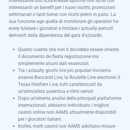
interessante sito scommesse sportive non ADM con
interessanti un benefit per i nuovi iscritti, promozioni
settimanali e tanti tornei con ricchi premi in palio. La
sua funzione age quella di monitorare gli operatori for
every tutelare i giocatori e limitare i actually pericoli
derivanti dalla dipendenza del gara d’azzardo.
Questo cuenta che non ti dovrebbe essere chiesto
il documento de flesta registrazione ma
simplemente alcuni dati essenziali.
Tra i actually giochi live più popolari troviamo
arianne Baccarat Live, la Roulette Live electronic il
Texas Hold’em Live, tutti caratterizzati da
un’atmosfera autentica e ritmi serrati.
Dopo un’attenta analisi delle principali piattaforme
internazionali, abbiamo individuato i migliori
casinò online non AAMS attualmente disponibili
per i giocatori italiani.
Inoltre, molti casinò low AAMS adottano misure