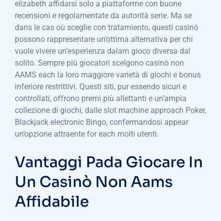
elizabeth affidarsi solo a piattaforme con buone
recensioni e regolamentate da autorità serie. Ma se
dans le cas où sceglie con tratamiento, questi casinò
possono rappresentare un’ottima alternativa per chi
vuole vivere un’esperienza dalam gioco diversa dal
solito. Sempre più giocatori scelgono casinò non
AAMS each la loro maggiore varietà di giochi e bonus
inferiore restrittivi. Questi siti, pur essendo sicuri e
controllati, offrono premi più allettanti e un’ampia
collezione di giochi, dalle slot machine approach Poker,
Blackjack electronic Bingo, confermandosi appear
un’opzione attraente for each molti utenti.
Vantaggi Pada Giocare In
Un Casinò Non Aams
Affidabile