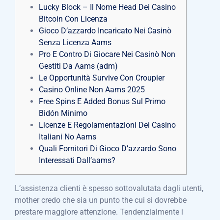
Lucky Block – Il Nome Head Dei Casino
Bitcoin Con Licenza
Gioco D’azzardo Incaricato Nei Casinò
Senza Licenza Aams
Pro E Contro Di Giocare Nei Casinò Non
Gestiti Da Aams (adm)
Le Opportunità Survive Con Croupier
Casino Online Non Aams 2025
Free Spins E Added Bonus Sul Primo
Bidón Minimo
Licenze E Regolamentazioni Dei Casino
Italiani No Aams
Quali Fornitori Di Gioco D’azzardo Sono
Interessati Dall’aams?
L’assistenza clienti è spesso sottovalutata dagli utenti,
mother credo che sia un punto the cui si dovrebbe
prestare maggiore attenzione. Tendenzialmente i