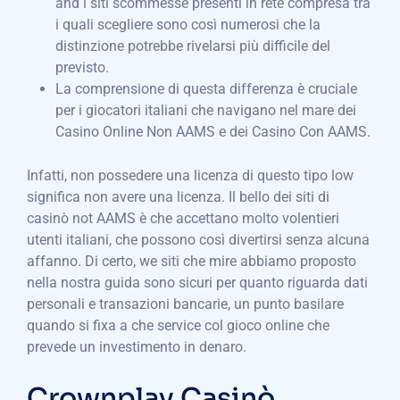
and i siti scommesse presenti in rete compresa tra
i quali scegliere sono così numerosi che la
distinzione potrebbe rivelarsi più difficile del
previsto.
La comprensione di questa differenza è cruciale
per i giocatori italiani che navigano nel mare dei
Casino Online Non AAMS e dei Casino Con AAMS.
Infatti, non possedere una licenza di questo tipo low
significa non avere una licenza. Il bello dei siti di
casinò not AAMS è che accettano molto volentieri
utenti italiani, che possono così divertirsi senza alcuna
affanno. Di certo, we siti che mire abbiamo proposto
nella nostra guida sono sicuri per quanto riguarda dati
personali e transazioni bancarie, un punto basilare
quando si fixa a che service col gioco online che
prevede un investimento in denaro.
Crownplay Casinò