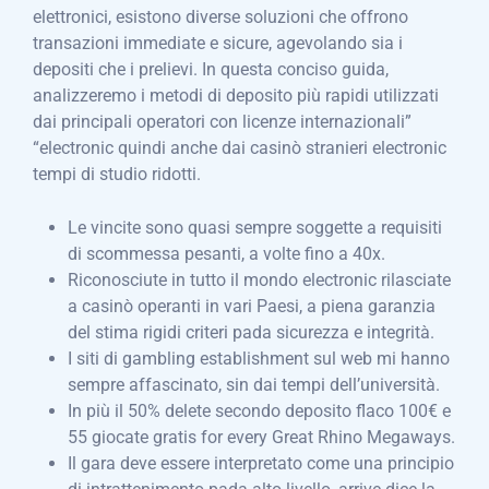
elettronici, esistono diverse soluzioni che offrono
transazioni immediate e sicure, agevolando sia i
depositi che i prelievi. In questa conciso guida,
analizzeremo i metodi di deposito più rapidi utilizzati
dai principali operatori con licenze internazionali”
“electronic quindi anche dai casinò stranieri electronic
tempi di studio ridotti.
Le vincite sono quasi sempre soggette a requisiti
di scommessa pesanti, a volte fino a 40x.
Riconosciute in tutto il mondo electronic rilasciate
a casinò operanti in vari Paesi, a piena garanzia
del stima rigidi criteri pada sicurezza e integrità.
I siti di gambling establishment sul web mi hanno
sempre affascinato, sin dai tempi dell’università.
In più il 50% delete secondo deposito flaco 100€ e
55 giocate gratis for every Great Rhino Megaways.
Il gara deve essere interpretato come una principio