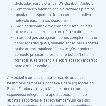
dedicadas para sistemas iOS elizabeth Android.
Com torneios internacionais e elevados prêmios,
apostar em eSports se tornou uma alternativa
notevole para muitos jogadores.
Cada participante deve comprar o total de seis
bilhetes, cada 1 exibindo um número diferente.
Estes códigos asseguram bônus complementares,
como rodadas grátis, dinheiro added para apostas
at the outros impulsos.” “[newline]Os jogadores
somente precisam pressionar o botão “Entrar” e
fornecer suas credenciais sobre acesso (endereço
para e-mail e senha).
A Mostbet é uma das plataformas de apostas
néanmoins famosas e confiáveis para jogadores no
Brasil. Fundada em yr, a Mostbet oferece uma
experiência íntegral para apostadores, incluindo
apostas esportivas elizabeth também um cassino
online abrangente. A plataforma foca na qualidade