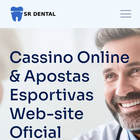
Skip
to
content
Cassino Online
& Apostas
Esportivas
Web-site
Oficial