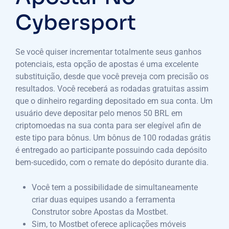
Cybersport
Se você quiser incrementar totalmente seus ganhos
potenciais, esta opção de apostas é uma excelente
substituição, desde que você preveja com precisão os
resultados. Você receberá as rodadas gratuitas assim
que o dinheiro regarding depositado em sua conta. Um
usuário deve depositar pelo menos 50 BRL em
criptomoedas na sua conta para ser elegível afin de
este tipo para bônus. Um bônus de 100 rodadas grátis
é entregado ao participante possuindo cada depósito
bem-sucedido, com o remate do depósito durante dia.
Você tem a possibilidade de simultaneamente
criar duas equipes usando a ferramenta
Construtor sobre Apostas da Mostbet.
Sim, to Mostbet oferece aplicações móveis