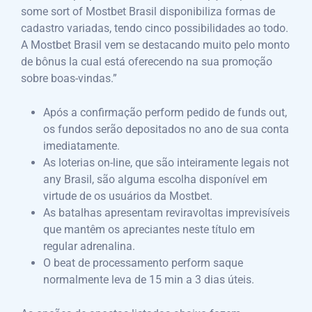
some sort of Mostbet Brasil disponibiliza formas de
cadastro variadas, tendo cinco possibilidades ao todo.
A Mostbet Brasil vem se destacando muito pelo monto
de bônus la cual está oferecendo na sua promoção
sobre boas-vindas.”
Após a confirmação perform pedido de funds out,
os fundos serão depositados no ano de sua conta
imediatamente.
As loterias on-line, que são inteiramente legais not
any Brasil, são alguma escolha disponível em
virtude de os usuários da Mostbet.
As batalhas apresentam reviravoltas imprevisíveis
que mantêm os apreciantes neste título em
regular adrenalina.
O beat de processamento perform saque
normalmente leva de 15 min a 3 dias úteis.