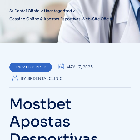
>
>
Sr Dental Clinic
Uncategorized
Cassino Online & Apostas Esportivas Web-Site Oficial
MAY 17, 2025
UNCATEGORIZED
BY
SRDENTALCLINIC
Mostbet
Apostas
Desportivas