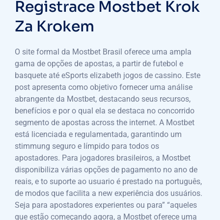
Registrace Mostbet Krok
Za Krokem
O site formal da Mostbet Brasil oferece uma ampla
gama de opções de apostas, a partir de futebol e
basquete até eSports elizabeth jogos de cassino. Este
post apresenta como objetivo fornecer uma análise
abrangente da Mostbet, destacando seus recursos,
benefícios e por o qual ela se destaca no concorrido
segmento de apostas across the internet. A Mostbet
está licenciada e regulamentada, garantindo um
stimmung seguro e límpido para todos os
apostadores. Para jogadores brasileiros, a Mostbet
disponibiliza várias opções de pagamento no ano de
reais, e to suporte ao usuario é prestado na português,
de modos que facilita a new experiência dos usuários.
Seja para apostadores experientes ou para” “aqueles
que estão começando agora, a Mostbet oferece uma