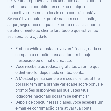
de eventos esportivos. Já os usuários casuais podem
preferir usar o portaldiretamente na qualquer
dispositivo, mesmo em locais com conexão instável.
Se você tiver qualquer problema com seu depósito,
saque, segurança ou qualquer outra coisa, a squadra
de atendimento ao cliente fará tudo o que estiver ao
seu zona para ajudá-lo.
Embora while apostas envolvam” “riscos, nada se
compara à emoção para acertar um trabajo
inesperado ou o final dramático.
Você receberá as rodadas gratuitas assim o qual
o dinheiro for depositado em tua conta.
A Mostbet pensa sempre em seus clientes at the
por isso tem uma grande variedade sobre bônus e
promoções disponíveis así que usted teus
jogadores nacionais possam se beneficiar.
Depois de concluir essas clases, você receberá um
e-mail de confirmação para ativar tua conta.