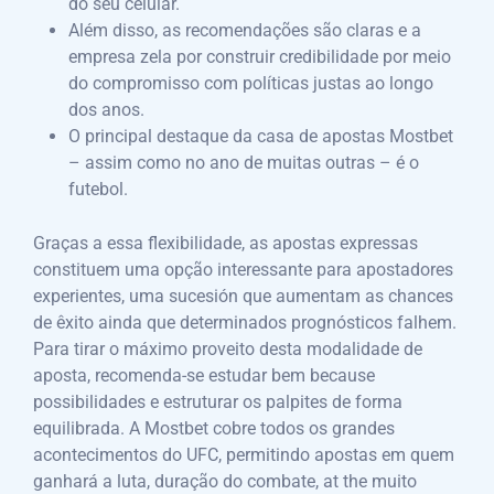
do seu celular.
Além disso, as recomendações são claras e a
empresa zela por construir credibilidade por meio
do compromisso com políticas justas ao longo
dos anos.
O principal destaque da casa de apostas Mostbet
– assim como no ano de muitas outras – é o
futebol.
Graças a essa flexibilidade, as apostas expressas
constituem uma opção interessante para apostadores
experientes, uma sucesión que aumentam as chances
de êxito ainda que determinados prognósticos falhem.
Para tirar o máximo proveito desta modalidade de
aposta, recomenda-se estudar bem because
possibilidades e estruturar os palpites de forma
equilibrada. A Mostbet cobre todos os grandes
acontecimentos do UFC, permitindo apostas em quem
ganhará a luta, duração do combate, at the muito