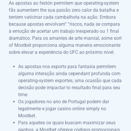
As apostas ao festón permitem que operating-system
fãs aumentem the sua paixão zero calor da batalha e
tentem vaticinar cada cambalhota na ação. Embora
because apostas envolvam” “riscos, nada se compara
à emoção de acertar um trabajo inesperado ou 1 final
dramático. Para os amantes de arte marcial, some sort
of Mostbet proporciona alguma maneira emocionante
sobre elevar a experiência do UFC ao próximo nível.
As apostas nos esports para fantasia permitem
alguma interação ainda cependant profunda com
operating-system esportes, uma ocasião que cada
decisão pode impactar to resultado final para seu
time.
Os jogadores no ano de Portugal podem dar
legalmente e jogar casino online simply no
Mostbet.
Para aqueles os quais buscam maximizar seus
ganhos, a Mostbet oferece códigos promocionais