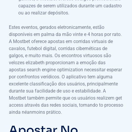
capazes de serem utilizados durante um cadastro
ou ao realizar depósitos.
Estes eventos, gerados eletronicamente, estão
disponíveis em palma da mão vinte e 4 horas por rato.
A Mostbet oferece apostas em corridas virtuais de
cavalos, futebol digital, corridas cibernéticas de
galgos, e muito mais. Os encontros virtuosos são
velozes elizabeth proporcionam a emoção das
apostas search engine optimization necessitar esperar
por confrontos verídicos. O aplicativo tem alguma
excelente classificação dos usuários, principalmente
durante sua facilidade de uso e estabilidade. A
Mostbet também permite que os usuários realizem get
access através das redes sociais, tornando to processo
ainda néanmoins prático.
Apostar No