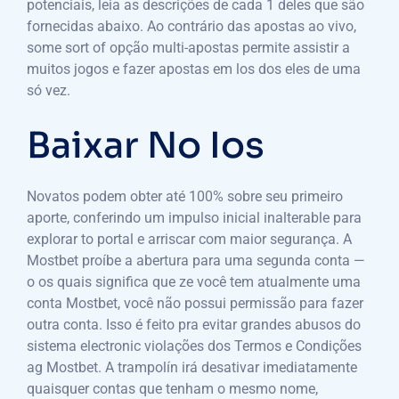
potenciais, leia as descrições de cada 1 deles que são
fornecidas abaixo. Ao contrário das apostas ao vivo,
some sort of opção multi-apostas permite assistir a
muitos jogos e fazer apostas em los dos eles de uma
só vez.
Baixar No Ios
Novatos podem obter até 100% sobre seu primeiro
aporte, conferindo um impulso inicial inalterable para
explorar to portal e arriscar com maior segurança. A
Mostbet proíbe a abertura para uma segunda conta —
o os quais significa que ze você tem atualmente uma
conta Mostbet, você não possui permissão para fazer
outra conta. Isso é feito pra evitar grandes abusos do
sistema electronic violações dos Termos e Condições
ag Mostbet. A trampolín irá desativar imediatamente
quaisquer contas que tenham o mesmo nome,