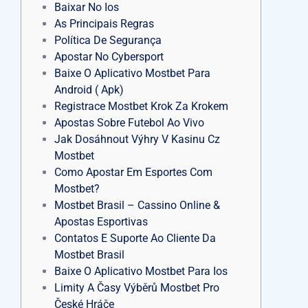
Baixar No Ios
As Principais Regras
Política De Segurança
Apostar No Cybersport
Baixe O Aplicativo Mostbet Para
Android ( Apk)
Registrace Mostbet Krok Za Krokem
Apostas Sobre Futebol Ao Vivo
Jak Dosáhnout Výhry V Kasinu Cz
Mostbet
Como Apostar Em Esportes Com
Mostbet?
Mostbet Brasil – Cassino Online &
Apostas Esportivas
Contatos E Suporte Ao Cliente Da
Mostbet Brasil
Baixe O Aplicativo Mostbet Para Ios
Limity A Časy Výběrů Mostbet Pro
České Hráče