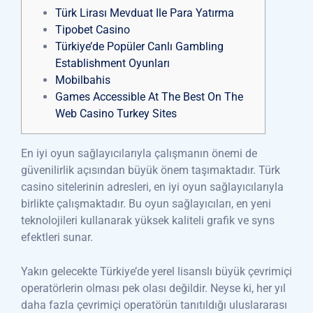
Türk Lirası Mevduat Ile Para Yatırma
Tipobet Casino
Türkiye’de Popüler Canlı Gambling
Establishment Oyunları
Mobilbahis
Games Accessible At The Best On The
Web Casino Turkey Sites
En iyi oyun sağlayıcılarıyla çalışmanın önemi de
güvenilirlik açısından büyük önem taşımaktadır. Türk
casino sitelerinin adresleri, en iyi oyun sağlayıcılarıyla
birlikte çalışmaktadır. Bu oyun sağlayıcıları, en yeni
teknolojileri kullanarak yüksek kaliteli grafik ve syns
efektleri sunar.
Yakın gelecekte Türkiye’de yerel lisanslı büyük çevrimiçi
operatörlerin olması pek olası değildir. Neyse ki, her yıl
daha fazla çevrimiçi operatörün tanıtıldığı uluslararası