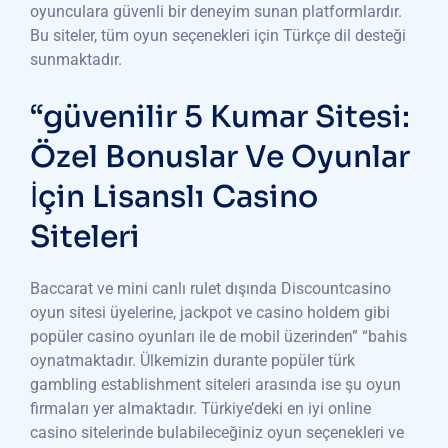
oyunculara güvenli bir deneyim sunan platformlardır.
Bu siteler, tüm oyun seçenekleri için Türkçe dil desteği
sunmaktadır.
“güvenilir 5 Kumar Sitesi:
Özel Bonuslar Ve Oyunlar
İçin Lisanslı Casino
Siteleri
Baccarat ve mini canlı rulet dışında Discountcasino
oyun sitesi üyelerine, jackpot ve casino holdem gibi
popüler casino oyunları ile de mobil üzerinden” “bahis
oynatmaktadır. Ülkemizin durante popüler türk
gambling establishment siteleri arasında ise şu oyun
firmaları yer almaktadır. Türkiye’deki en iyi online
casino sitelerinde bulabileceğiniz oyun seçenekleri ve