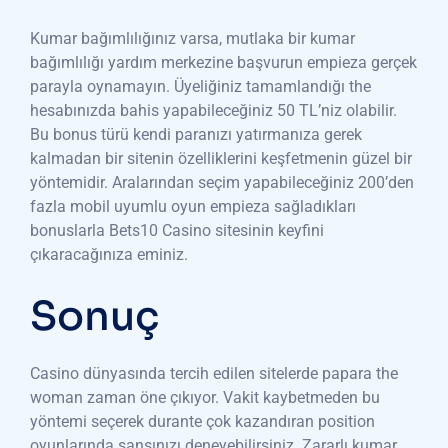
Kumar bağımlılığınız varsa, mutlaka bir kumar
bağımlılığı yardım merkezine başvurun empieza gerçek
parayla oynamayın. Üyeliğiniz tamamlandığı the
hesabınızda bahis yapabileceğiniz 50 TL’niz olabilir.
Bu bonus türü kendi paranızı yatırmanıza gerek
kalmadan bir sitenin özelliklerini keşfetmenin güzel bir
yöntemidir. Aralarından seçim yapabileceğiniz 200’den
fazla mobil uyumlu oyun empieza sağladıkları
bonuslarla Bets10 Casino sitesinin keyfini
çıkaracağınıza eminiz.
Sonuç
Casino dünyasında tercih edilen sitelerde papara the
woman zaman öne çıkıyor. Vakit kaybetmeden bu
yöntemi seçerek durante çok kazandıran position
oyunlarında şansınızı deneyebilirsiniz. Zararlı kumar