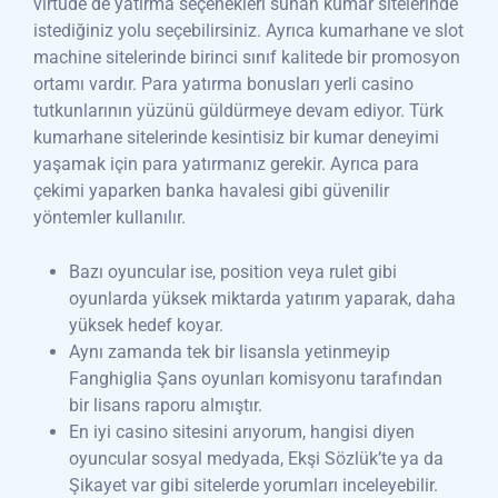
virtude de yatırma seçenekleri sunan kumar sitelerinde
istediğiniz yolu seçebilirsiniz. Ayrıca kumarhane ve slot
machine sitelerinde birinci sınıf kalitede bir promosyon
ortamı vardır. Para yatırma bonusları yerli casino
tutkunlarının yüzünü güldürmeye devam ediyor. Türk
kumarhane sitelerinde kesintisiz bir kumar deneyimi
yaşamak için para yatırmanız gerekir. Ayrıca para
çekimi yaparken banka havalesi gibi güvenilir
yöntemler kullanılır.
Bazı oyuncular ise, position veya rulet gibi
oyunlarda yüksek miktarda yatırım yaparak, daha
yüksek hedef koyar.
Aynı zamanda tek bir lisansla yetinmeyip
Fanghiglia Şans oyunları komisyonu tarafından
bir lisans raporu almıştır.
En iyi casino sitesini arıyorum, hangisi diyen
oyuncular sosyal medyada, Ekşi Sözlük’te ya da
Şikayet var gibi sitelerde yorumları inceleyebilir.