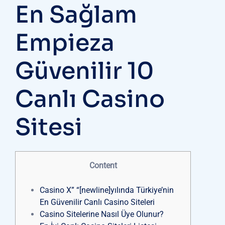
En Sağlam
Empieza
Güvenilir 10
Canlı Casino
Sitesi
Content
Casino X” “[newline]yılında Türkiye’nin
En Güvenilir Canlı Casino Siteleri
Casino Sitelerine Nasıl Üye Olunur?