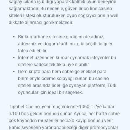
sağlayıcılarla iş birliği yaparak kaliteli oyun deneyimi
sağlamaktadır. Bu nedenle, güvenilir on line casino
siteleri listesi oluşturulurken oyun sağlayıcılarının weil
dikkate alınması gerekmektedir.
Bir kumarhane sitesine girdiğinizde adınız,
adresiniz ve doğum tarihiniz gibi çeşitli bilgiler
talep edilebilir.
İnternet üzerinden kumar oynamak isteyenler bu
sitelere sadece tek tıkla üye olabilir.
Hem kripto para hem sobre geleneksel para
birimleriyle ödeme kolaylığı sunan bu casino
siteleri arasında liderliğe oynayan platform, Türk
oyuncular için ideal bir seçenek.
Tipobet Casino, yeni müşterilerine 1060 TL’ye kadar
%100 hoş geldin bonusu sunar. Ayrıca, her hafta sobre
çok kaybeden müşterilerine %20 kayıp bonusu verir.
Bahis severlerin yararlanabileceği diğer promosyonlar