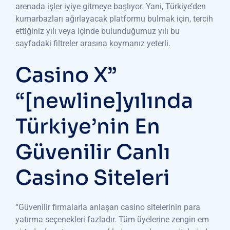
arenada işler iyiye gitmeye başlıyor. Yani, Türkiye’den
kumarbazları ağırlayacak platformu bulmak için, tercih
ettiğiniz yılı veya içinde bulunduğumuz yılı bu
sayfadaki filtreler arasına koymanız yeterli.
Casino X”
“[newline]yılında
Türkiye’nin En
Güvenilir Canlı
Casino Siteleri
“Güvenilir firmalarla anlaşan casino sitelerinin para
yatırma seçenekleri fazladır. Tüm üyelerine zengin em