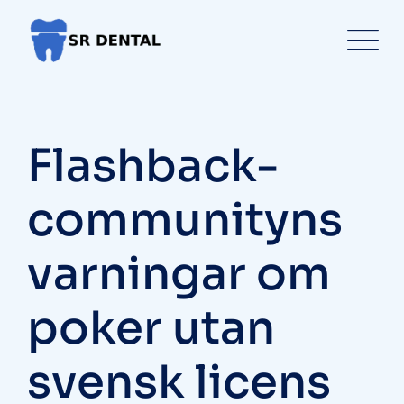
Skip
to
content
Flashback-
communityns
varningar om
poker utan
svensk licens