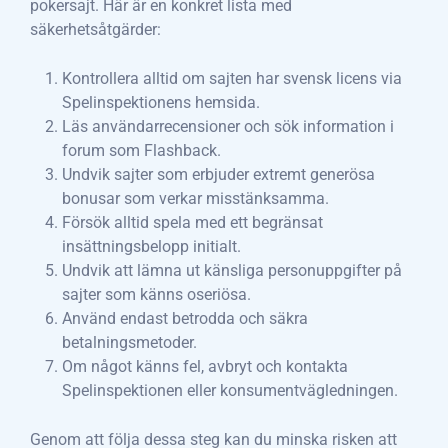
pokersajt. Här är en konkret lista med
säkerhetsåtgärder:
Kontrollera alltid om sajten har svensk licens via
Spelinspektionens hemsida.
Läs användarrecensioner och sök information i
forum som Flashback.
Undvik sajter som erbjuder extremt generösa
bonusar som verkar misstänksamma.
Försök alltid spela med ett begränsat
insättningsbelopp initialt.
Undvik att lämna ut känsliga personuppgifter på
sajter som känns oseriösa.
Använd endast betrodda och säkra
betalningsmetoder.
Om något känns fel, avbryt och kontakta
Spelinspektionen eller konsumentvägledningen.
Genom att följa dessa steg kan du minska risken att