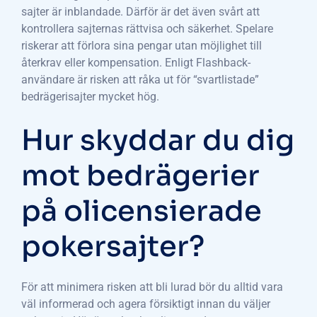
sajter är inblandade. Därför är det även svårt att
kontrollera sajternas rättvisa och säkerhet. Spelare
riskerar att förlora sina pengar utan möjlighet till
återkrav eller kompensation. Enligt Flashback-
användare är risken att råka ut för “svartlistade”
bedrägerisajter mycket hög.
Hur skyddar du dig
mot bedrägerier
på olicensierade
pokersajter?
För att minimera risken att bli lurad bör du alltid vara
väl informerad och agera försiktigt innan du väljer