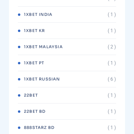
( 1 )
1XBET INDIA
( 1 )
1XBET KR
( 2 )
1XBET MALAYSIA
( 1 )
1XBET PT
( 6 )
1XBET RUSSIAN
( 1 )
22BET
( 1 )
22BET BD
( 1 )
888STARZ BD