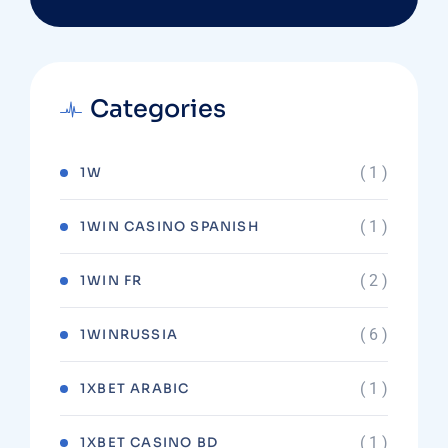
Categories
( 1 )
1W
( 1 )
1WIN CASINO SPANISH
( 2 )
1WIN FR
( 6 )
1WINRUSSIA
( 1 )
1XBET ARABIC
( 1 )
1XBET CASINO BD