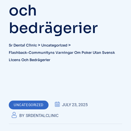
och
bedrägerier
>
>
Sr Dental Clinic
Uncategorized
Flashback-Communityns Varningar Om Poker Utan Svensk
Licens Och Bedrägerier
JULY 23, 2025
UNCATEGORIZED
BY
SRDENTALCLINIC