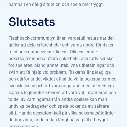
hamna i en dålig situation och spela mer tryggt.
Slutsats
Flashback-communityn är en värdefull resurs när det
gäller att dela erfarenheter och varna andra för risker
med poker utan svensk licens. Olicensierade
pokersajter innebär stora säkerhets- och rättviserisker
för spelaren, bland annat uteblivna utbetalningar och
svårt att få hjälp vid problem. Riskerna är påtagliga
och därför är det viktigt att alltid välja pokersajter med
svensk licens och att vara noggrann med att verifiera
sajtens legitimitet. Genom att vara väl informerad och
ta del av varningarna från andra spelare kan man
undvika bedrägerier och spela poker på ett säkrare
sätt. Har du dessutom koll på vilka säkerhetsåtgärder
du bör vidta, är du redan långt på väg till ett tryggt
pokerspelande.