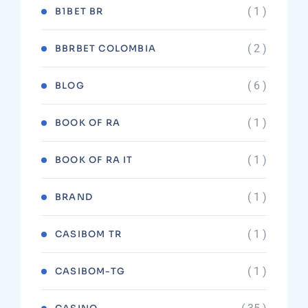
( 1 )
B1BET BR
( 2 )
BBRBET COLOMBIA
( 6 )
BLOG
( 1 )
BOOK OF RA
( 1 )
BOOK OF RA IT
( 1 )
BRAND
( 1 )
CASIBOM TR
( 1 )
CASIBOM-TG