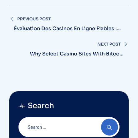
Post
PREVIOUS POST
navigation
Évaluation Des Casinos En Ligne Fiables :
Critères Et Recommandations
NEXT POST
Why Select Casino Sites With Bitcoin
Deposit?
Search