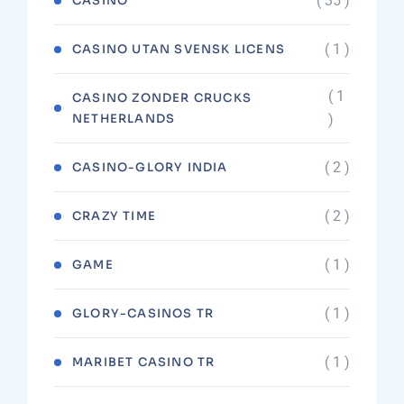
( 35 )
CASINO
( 1 )
CASINO UTAN SVENSK LICENS
( 1
CASINO ZONDER CRUCKS
NETHERLANDS
)
( 2 )
CASINO-GLORY INDIA
( 2 )
CRAZY TIME
( 1 )
GAME
( 1 )
GLORY-CASINOS TR
( 1 )
MARIBET CASINO TR