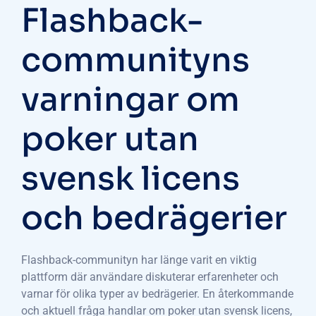
Flashback-
communityns
varningar om
poker utan
svensk licens
och bedrägerier
Flashback-communityn har länge varit en viktig
plattform där användare diskuterar erfarenheter och
varnar för olika typer av bedrägerier. En återkommande
och aktuell fråga handlar om poker utan svensk licens,