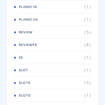
( 1 )
PLINKO IN
( 1 )
PLINKO UK
( 5 )
REVIEW
( 8 )
REVIEWER
( 1 )
SE
( 1 )
SLOT
( 5 )
SLOTS
( 1 )
SLOTS`