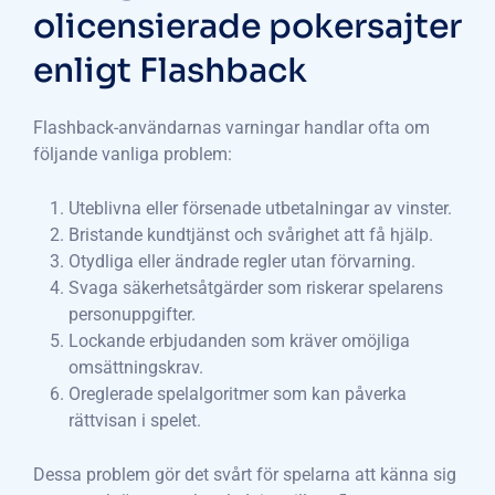
olicensierade pokersajter
enligt Flashback
Flashback-användarnas varningar handlar ofta om
följande vanliga problem:
Uteblivna eller försenade utbetalningar av vinster.
Bristande kundtjänst och svårighet att få hjälp.
Otydliga eller ändrade regler utan förvarning.
Svaga säkerhetsåtgärder som riskerar spelarens
personuppgifter.
Lockande erbjudanden som kräver omöjliga
omsättningskrav.
Oreglerade spelalgoritmer som kan påverka
rättvisan i spelet.
Dessa problem gör det svårt för spelarna att känna sig