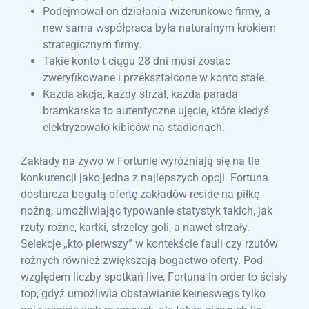
Podejmował on działania wizerunkowe firmy, a
new sama współpraca była naturalnym krokiem
strategicznym firmy.
Takie konto t ciągu 28 dni musi zostać
zweryfikowane i przekształcone w konto stałe.
Każda akcja, każdy strzał, każda parada
bramkarska to autentyczne ujęcie, które kiedyś
elektryzowało kibiców na stadionach.
Zakłady na żywo w Fortunie wyróżniają się na tle
konkurencji jako jedna z najlepszych opcji. Fortuna
dostarcza bogatą ofertę zakładów reside na piłkę
nożną, umożliwiając typowanie statystyk takich, jak
rzuty rożne, kartki, strzelcy goli, a nawet strzały.
Selekcje „kto pierwszy” w kontekście fauli czy rzutów
rożnych również zwiększają bogactwo oferty. Pod
względem liczby spotkań live, Fortuna in order to ścisły
top, gdyż umożliwia obstawianie keineswegs tylko