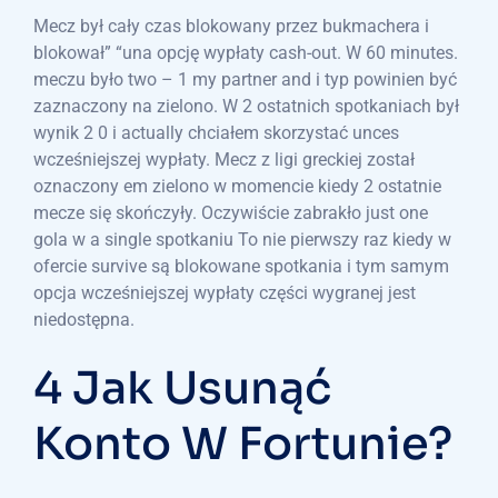
Mecz był cały czas blokowany przez bukmachera i
blokował” “una opcję wypłaty cash-out. W 60 minutes.
meczu było two – 1 my partner and i typ powinien być
zaznaczony na zielono. W 2 ostatnich spotkaniach był
wynik 2 0 i actually chciałem skorzystać unces
wcześniejszej wypłaty. Mecz z ligi greckiej został
oznaczony em zielono w momencie kiedy 2 ostatnie
mecze się skończyły. Oczywiście zabrakło just one
gola w a single spotkaniu To nie pierwszy raz kiedy w
ofercie survive są blokowane spotkania i tym samym
opcja wcześniejszej wypłaty części wygranej jest
niedostępna.
4 Jak Usunąć
Konto W Fortunie?