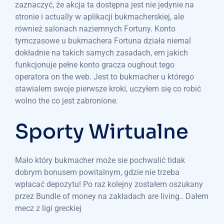
zaznaczyć, że akcja ta dostępna jest nie jedynie na
stronie i actually w aplikacji bukmacherskiej, ale
również salonach naziemnych Fortuny. Konto
tymczasowe u bukmachera Fortuna działa niemal
dokładnie na takich samych zasadach, em jakich
funkcjonuje pełne konto gracza oughout tego
operatora on the web. Jest to bukmacher u którego
stawialem swoje pierwsze kroki, uczyłem się co robić
wolno the co jest zabronione.
Sporty Wirtualne
Mało który bukmacher może sie pochwalić tidak
dobrym bonusem powitalnym, gdzie nie trzeba
wpłacać depozytu! Po raz kolejny zostałem oszukany
przez Bundle of money na zakładach are living.. Dałem
mecz z ligi greckiej