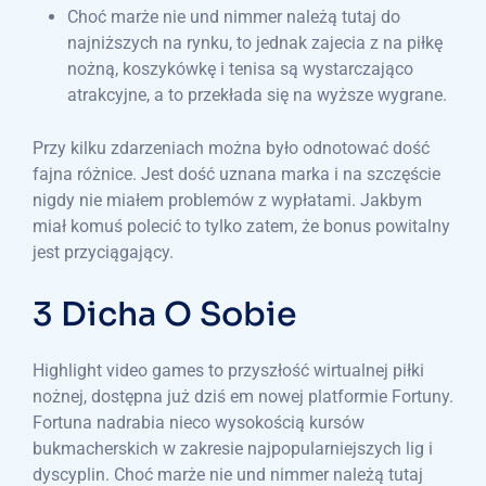
Choć marże nie und nimmer należą tutaj do
najniższych na rynku, to jednak zajecia z na piłkę
nożną, koszykówkę i tenisa są wystarczająco
atrakcyjne, a to przekłada się na wyższe wygrane.
Przy kilku zdarzeniach można było odnotować dość
fajna różnice. Jest dość uznana marka i na szczęście
nigdy nie miałem problemów z wypłatami. Jakbym
miał komuś polecić to tylko zatem, że bonus powitalny
jest przyciągający.
3 Dicha O Sobie
Highlight video games to przyszłość wirtualnej piłki
nożnej, dostępna już dziś em nowej platformie Fortuny.
Fortuna nadrabia nieco wysokością kursów
bukmacherskich w zakresie najpopularniejszych lig i
dyscyplin. Choć marże nie und nimmer należą tutaj