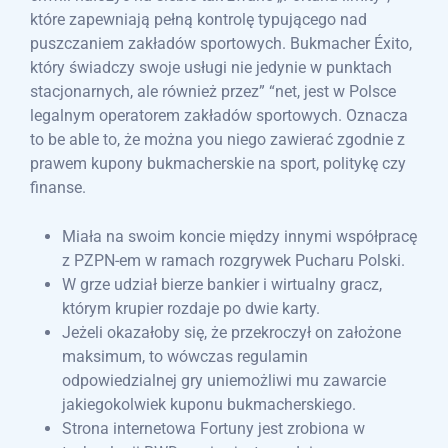
które zapewniają pełną kontrolę typującego nad
puszczaniem zakładów sportowych. Bukmacher Éxito,
który świadczy swoje usługi nie jedynie w punktach
stacjonarnych, ale również przez” “net, jest w Polsce
legalnym operatorem zakładów sportowych. Oznacza
to be able to, że można you niego zawierać zgodnie z
prawem kupony bukmacherskie na sport, politykę czy
finanse.
Miała na swoim koncie między innymi współpracę
z PZPN-em w ramach rozgrywek Pucharu Polski.
W grze udział bierze bankier i wirtualny gracz,
którym krupier rozdaje po dwie karty.
Jeżeli okazałoby się, że przekroczył on założone
maksimum, to wówczas regulamin
odpowiedzialnej gry uniemożliwi mu zawarcie
jakiegokolwiek kuponu bukmacherskiego.
Strona internetowa Fortuny jest zrobiona w