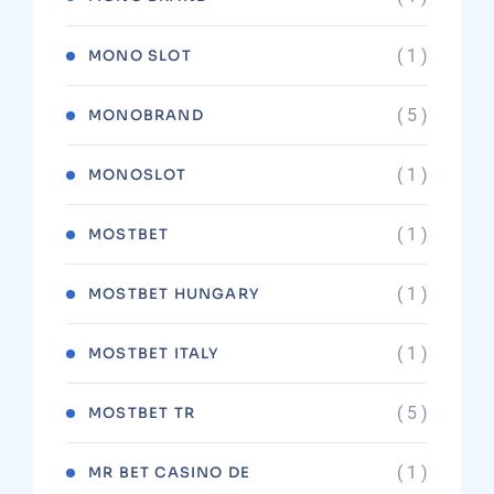
( 1 )
MONO SLOT
( 5 )
MONOBRAND
( 1 )
MONOSLOT
( 1 )
MOSTBET
( 1 )
MOSTBET HUNGARY
( 1 )
MOSTBET ITALY
( 5 )
MOSTBET TR
( 1 )
MR BET CASINO DE