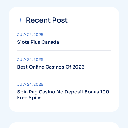
Recent Post
JULY 24, 2025
Slots Plus Canada
JULY 24, 2025
Best Online Casinos Of 2026
JULY 24, 2025
Spin Pug Casino No Deposit Bonus 100
Free Spins