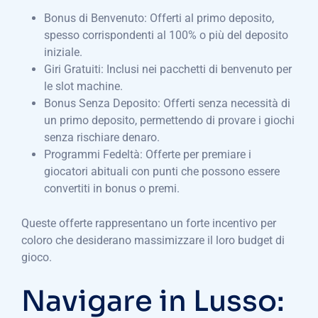
Bonus di Benvenuto: Offerti al primo deposito,
spesso corrispondenti al 100% o più del deposito
iniziale.
Giri Gratuiti: Inclusi nei pacchetti di benvenuto per
le slot machine.
Bonus Senza Deposito: Offerti senza necessità di
un primo deposito, permettendo di provare i giochi
senza rischiare denaro.
Programmi Fedeltà: Offerte per premiare i
giocatori abituali con punti che possono essere
convertiti in bonus o premi.
Queste offerte rappresentano un forte incentivo per
coloro che desiderano massimizzare il loro budget di
gioco.
Navigare in Lusso: