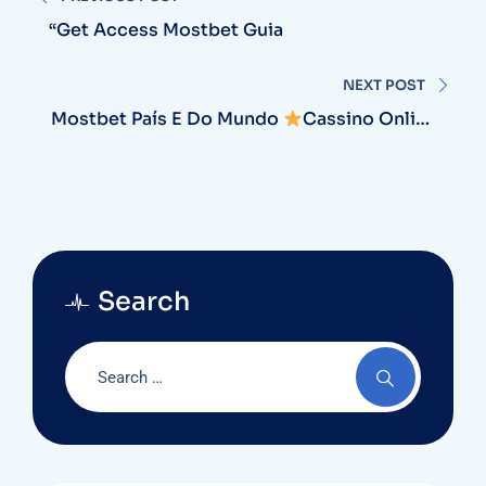
navigation
“Get Access Mostbet Guia
NEXT POST
Mostbet País E Do Mundo
Cassino Online
& Apostas Esportivas Web Site Oficial
Search