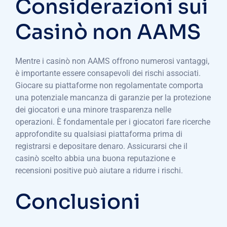
Considerazioni sui
Casinò non AAMS
Mentre i casinò non AAMS offrono numerosi vantaggi,
è importante essere consapevoli dei rischi associati.
Giocare su piattaforme non regolamentate comporta
una potenziale mancanza di garanzie per la protezione
dei giocatori e una minore trasparenza nelle
operazioni. È fondamentale per i giocatori fare ricerche
approfondite su qualsiasi piattaforma prima di
registrarsi e depositare denaro. Assicurarsi che il
casinò scelto abbia una buona reputazione e
recensioni positive può aiutare a ridurre i rischi.
Conclusioni