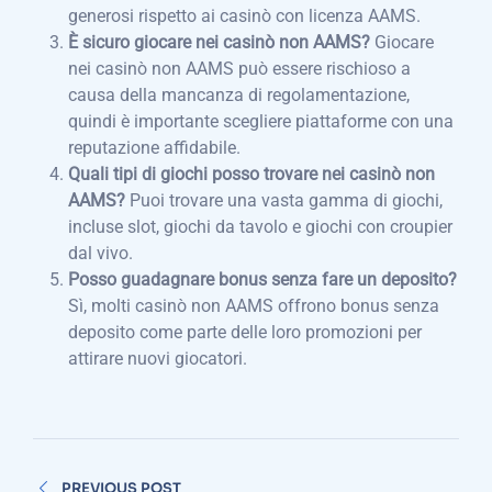
generosi rispetto ai casinò con licenza AAMS.
È sicuro giocare nei casinò non AAMS?
Giocare
nei casinò non AAMS può essere rischioso a
causa della mancanza di regolamentazione,
quindi è importante scegliere piattaforme con una
reputazione affidabile.
Quali tipi di giochi posso trovare nei casinò non
AAMS?
Puoi trovare una vasta gamma di giochi,
incluse slot, giochi da tavolo e giochi con croupier
dal vivo.
Posso guadagnare bonus senza fare un deposito?
Sì, molti casinò non AAMS offrono bonus senza
deposito come parte delle loro promozioni per
attirare nuovi giocatori.
Post
PREVIOUS POST