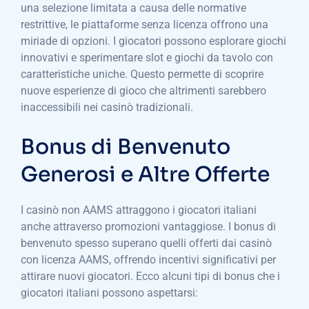
una selezione limitata a causa delle normative
restrittive, le piattaforme senza licenza offrono una
miriade di opzioni. I giocatori possono esplorare giochi
innovativi e sperimentare slot e giochi da tavolo con
caratteristiche uniche. Questo permette di scoprire
nuove esperienze di gioco che altrimenti sarebbero
inaccessibili nei casinò tradizionali.
Bonus di Benvenuto
Generosi e Altre Offerte
I casinò non AAMS attraggono i giocatori italiani
anche attraverso promozioni vantaggiose. I bonus di
benvenuto spesso superano quelli offerti dai casinò
con licenza AAMS, offrendo incentivi significativi per
attirare nuovi giocatori. Ecco alcuni tipi di bonus che i
giocatori italiani possono aspettarsi: