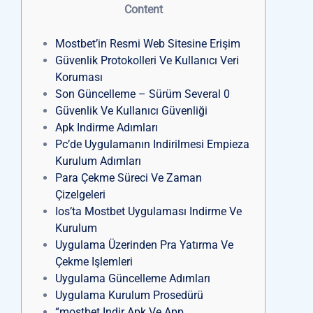
Content
Mostbet’in Resmi Web Sitesine Erişim
Güvenlik Protokolleri Ve Kullanıcı Veri
Koruması
Son Güncelleme – Sürüm Several 0
Güvenlik Ve Kullanıcı Güvenliği
Apk Indirme Adımları
Pc’de Uygulamanın Indirilmesi Empieza
Kurulum Adımları
Para Çekme Süreci Ve Zaman
Çizelgeleri
Ios’ta Mostbet Uygulaması Indirme Ve
Kurulum
Uygulama Üzerinden Pra Yatırma Ve
Çekme Işlemleri
Uygulama Güncelleme Adımları
Uygulama Kurulum Prosedürü
“mostbet Indir Apk Ve App