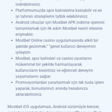
indirebilirsiniz.
Platformumuzda spor bahislerine katılabilir ve en
iyi tahmin stratejilerini tatbik edebilirsiniz.
Android cihazlar için Mostbet APK indirme işlemini
tamamlamak için ilk adım Mostbet resmî sitesine
erişmektir.
Mostbet Online casino uygulamasında etkili bir
şekilde gezinmek,” “genel kullanıcı deneyimini
iyileştirir.
Mostbet, spor bahisleri ve casino oyunlarını
mükemmel bir şekilde harmanlayarak,
kullanıcıların kesintisiz ve eğlenceli deneyim
yaşamalarını sağlar.
Promosyonlardan yararlanmak için tek tusla işlem
yaparak, bonuslarınızı anında hesabınıza
aktarabilirsiniz.
Mostbet iOS uygulaması, Android sürümüyle benzer,