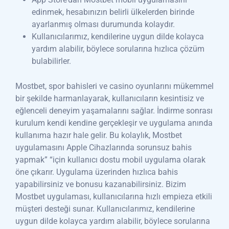
edinmek, hesabınızın belirli ülkelerden birinde
ayarlanmış olması durumunda kolaydır.
Kullanıcılarımız, kendilerine uygun dilde kolayca
yardım alabilir, böylece sorularına hızlıca çözüm
bulabilirler.
Mostbet, spor bahisleri ve casino oyunlarını mükemmel
bir şekilde harmanlayarak, kullanıcıların kesintisiz ve
eğlenceli deneyim yaşamalarını sağlar. İndirme sonrası
kurulum kendi kendine gerçekleşir ve uygulama anında
kullanıma hazır hale gelir. Bu kolaylık, Mostbet
uygulamasını Apple Cihazlarında sorunsuz bahis
yapmak” “için kullanıcı dostu mobil uygulama olarak
öne çıkarır. Uygulama üzerinden hızlıca bahis
yapabilirsiniz ve bonusu kazanabilirsiniz. Bizim
Mostbet uygulaması, kullanıcılarına hızlı empieza etkili
müşteri desteği sunar. Kullanıcılarımız, kendilerine
uygun dilde kolayca yardım alabilir, böylece sorularına