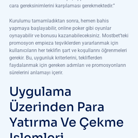
cara gereksinimlerini karşılaması gerekmektedir.”
Kurulumu tamamladıktan sonra, hemen bahis
yapmaya başlayabilir, online poker gibi oyunlar
oynayabilir ve bonusu kazanabileceksiniz. Mostbet’teki
promosyon empieza teşviklerden yararlanmak için
kullanıcıların her teklifin şart ve koşullarını öğrenmeleri
gerekir. Bu, uygunluk kriterlerini, tekliflerden
faydalanmak için gereken adımları ve promosyonların
sürelerini anlamayı içerir.
Uygulama
Üzerinden Para
Yatırma Ve Çekme
Işlemleri