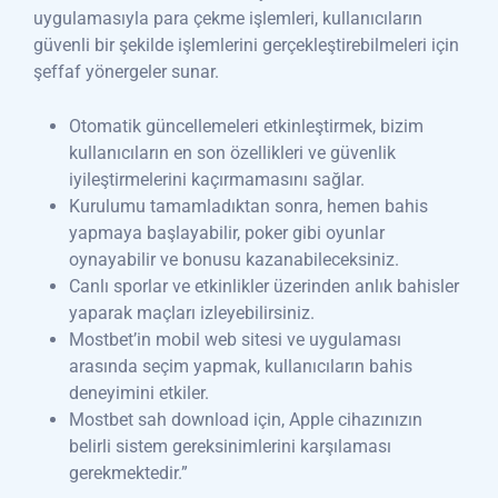
uygulamasıyla para çekme işlemleri, kullanıcıların
güvenli bir şekilde işlemlerini gerçekleştirebilmeleri için
şeffaf yönergeler sunar.
Otomatik güncellemeleri etkinleştirmek, bizim
kullanıcıların en son özellikleri ve güvenlik
iyileştirmelerini kaçırmamasını sağlar.
Kurulumu tamamladıktan sonra, hemen bahis
yapmaya başlayabilir, poker gibi oyunlar
oynayabilir ve bonusu kazanabileceksiniz.
Canlı sporlar ve etkinlikler üzerinden anlık bahisler
yaparak maçları izleyebilirsiniz.
Mostbet’in mobil web sitesi ve uygulaması
arasında seçim yapmak, kullanıcıların bahis
deneyimini etkiler.
Mostbet sah download için, Apple cihazınızın
belirli sistem gereksinimlerini karşılaması
gerekmektedir.”