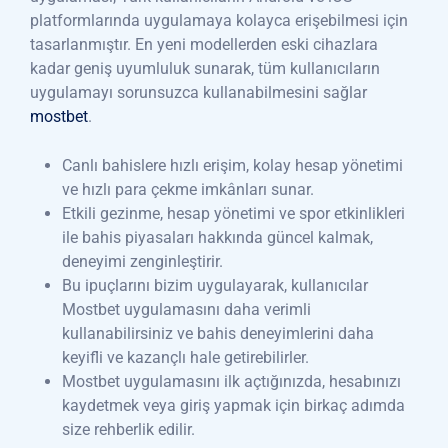
platformlarında uygulamaya kolayca erişebilmesi için
tasarlanmıştır. En yeni modellerden eski cihazlara
kadar geniş uyumluluk sunarak, tüm kullanıcıların
uygulamayı sorunsuzca kullanabilmesini sağlar
mostbet
.
Canlı bahislere hızlı erişim, kolay hesap yönetimi
ve hızlı para çekme imkânları sunar.
Etkili gezinme, hesap yönetimi ve spor etkinlikleri
ile bahis piyasaları hakkında güncel kalmak,
deneyimi zenginleştirir.
Bu ipuçlarını bizim uygulayarak, kullanıcılar
Mostbet uygulamasını daha verimli
kullanabilirsiniz ve bahis deneyimlerini daha
keyifli ve kazançlı hale getirebilirler.
Mostbet uygulamasını ilk açtığınızda, hesabınızı
kaydetmek veya giriş yapmak için birkaç adımda
size rehberlik edilir.