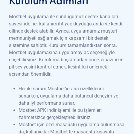
Kurulum Adımları
Mostbet uygulama ile sunduğumuz destek kanalları
sayesinde her kullanıcı ihtiyaç duyduğu anda ve kendi
dilinde destek alabilir. Ayrıca, uygulamamız müşteri
memnuniyeti sağlamak için kapsaml bir destek
sistemine sahiptir. Kurulum tamamlandıktan sonra,
Mostbet uygulamasına uygulamay ac seçeneğiyle
erişebilirsiniz. Kuruluma başlamadan önce, cihazınızın
pil seviyesini kontrol etmek, kesintileri önlemek
açısından önemlidir.
Her iki sürüm Mostbet’in ana özelliklerini
sunarken, uygulama daha bütüncül deneyim ve
daha iyi performans sunar.
Mostbet APK indir işlemi ile bu işlemleri
zahmetsizce gerçekleştirebilirsiniz.
Mostbet için özel masaüstü uygulama bulunmasa
da, kullanıcılar Mostbet te masaüstü kısayolu