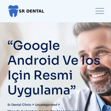
Skip
to
content
“Google
Android Ve Ios
Için Resmi
Uygulama”
>
>
Sr Dental Clinic
Uncategorized