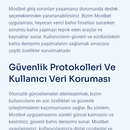
Mostbet giriş sorunları yaşamanız durumunda destek
seçeneklerinden yararlanabilirsiniz. Bizim Mostbet
uygulaması, heyecan verici bahis fırsatları sunarken
sorumlu bahis yapmayı teşvik eden araçlar ve
kaynaklar sunar. Kullanıcıların güvenli ve sürdürülebilir
bahis deneyimi yaşamalarını sağlamak amacıyla
çeşitli özellikler sunulmaktadır.
Güvenlik Protokolleri Ve
Kullanıcı Veri Koruması
Otomatik güncellemeleri etkinleştirmek, bizim
kullanıcıların en son özellikleri ve güvenlik
iyileştirmelerini kaçırmamasını sağlar. Bu yöntem,
Mostbet uygulamasının sürekli güncel kalmasını ve
kesintisiz, güvenli bahis deneyimi sunar. Mostbet
uygulamamız, kullanıcılarımıza dijital cüzdanlar ve