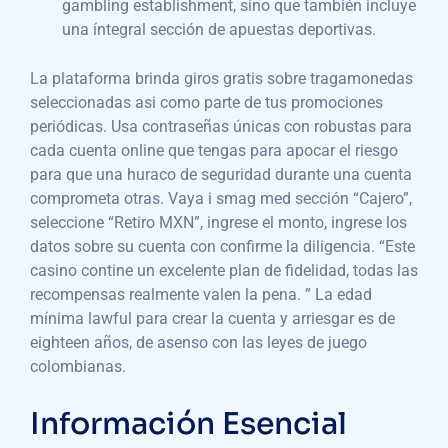
gambling establishment, sino que también incluye
una íntegral sección de apuestas deportivas.
La plataforma brinda giros gratis sobre tragamonedas
seleccionadas asi como parte de tus promociones
periódicas. Usa contraseñas únicas con robustas para
cada cuenta online que tengas para apocar el riesgo
para que una huraco de seguridad durante una cuenta
comprometa otras. Vaya i smag med sección “Cajero”,
seleccione “Retiro MXN”, ingrese el monto, ingrese los
datos sobre su cuenta con confirme la diligencia. “Este
casino contine un excelente plan de fidelidad, todas las
recompensas realmente valen la pena. ” La edad
mínima lawful para crear la cuenta y arriesgar es de
eighteen años, de asenso con las leyes de juego
colombianas.
Información Esencial