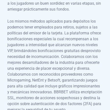
a los jugadores un buen sordidez en varias etapas, sin
arriesgar prácticamente sus fondos.
Los mismos métodos aplicados para depósitos los
podemos tener empleados para retiros, sujetos a las
políticas del emisor de la tarjeta. La plataforma ofrece
bonificaciones especiales la cual recompensan a los
jugadores a intensidad que alcanzan nuevos niveles
VIP, brindándoles bonificaciones gratuitas desprovisto
necesidad de incomunicación. Colaboramos con los
mejores desarrolladores de la industria para ofrecerte
una experiencia de placer excepcional y diversa.
Colaboramos con reconocidos proveedores como
Microgaming, NetEnt y Betsoft, garantizando juegos
para alta calidad que incluye gráficos impresionantes
y mecánicas innovadoras. BBRBET utiliza encriptación
SSL, monitoreo de acciones sospechosas y destina la
opción sobre autenticación de dos factores (2FA) para
mejorar la seguridad de tu asunto.