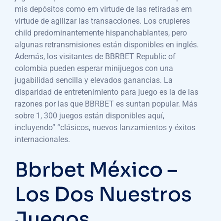
mis depósitos como em virtude de las retiradas em
virtude de agilizar las transacciones. Los crupieres
child predominantemente hispanohablantes, pero
algunas retransmisiones están disponibles en inglés.
Además, los visitantes de BBRBET Republic of
colombia pueden esperar minijuegos con una
jugabilidad sencilla y elevados ganancias. La
disparidad de entretenimiento para juego es la de las
razones por las que BBRBET es suntan popular. Más
sobre 1, 300 juegos están disponibles aquí,
incluyendo” “clásicos, nuevos lanzamientos y éxitos
internacionales.
Bbrbet México –
Los Dos Nuestros
Juegos