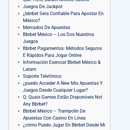
Juegos De Jackpot
¿bbrbet Sera Confiable Para Apostar En
México?
Mercados De Apuestas
Bbrbet México – Los Dos Nuestros
Juegos
Bbrbet Pagamentos: Métodos Seguros
E Rápidos Para Jogar Online
Información Esencial Bbrbet México &
Latam
Soporte Telefónico
¿puedo Acceder A New Mis Apuestas Y
Juegos Desde Cualquier Lugar?
Q: Quais Games Estão Disponíveis Not
Any Bbrbet?
Bbrbet México – Trampolín De
Apuestas Con Casino En Línea
¿cómo Puedo Jugar En Bbrbet Desde Mi