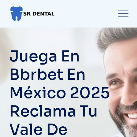
Skip
to
content
Juega En
Bbrbet En
México 2025
Reclama Tu
Vale De