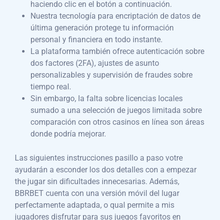
haciendo clic en el botón a continuación.
Nuestra tecnología para encriptación de datos de
última generación protege tu información
personal y financiera en todo instante.
La plataforma también ofrece autenticación sobre
dos factores (2FA), ajustes de asunto
personalizables y supervisión de fraudes sobre
tiempo real.
Sin embargo, la falta sobre licencias locales
sumado a una selección de juegos limitada sobre
comparación con otros casinos en línea son áreas
donde podría mejorar.
Las siguientes instrucciones pasillo a paso votre
ayudarán a esconder los dos detalles con a empezar
the jugar sin dificultades innecesarias. Además,
BBRBET cuenta con una versión móvil del lugar
perfectamente adaptada, o qual permite a mis
jugadores disfrutar para sus juegos favoritos en