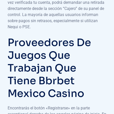
vez verificada tu cuenta, podrá demandar una retirada
directamente desde la sección “Cajero” de su panel de
control. La mayoría de aquellas usuarios informan
sobre pagos sin retrasos, especialmente si utilizan
Nequi o PSE.
Proveedores De
Juegos Que
Trabajan Que
Tiene Bbrbet
Mexico Casino
Encontrarás el botón «Registrarse» en la parte