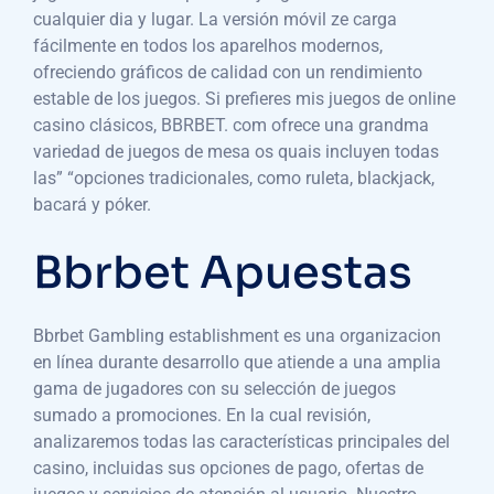
cualquier dia y lugar. La versión móvil ze carga
fácilmente en todos los aparelhos modernos,
ofreciendo gráficos de calidad con un rendimiento
estable de los juegos. Si prefieres mis juegos de online
casino clásicos, BBRBET. com ofrece una grandma
variedad de juegos de mesa os quais incluyen todas
las” “opciones tradicionales, como ruleta, blackjack,
bacará y póker.
Bbrbet Apuestas
Bbrbet Gambling establishment es una organizacion
en línea durante desarrollo que atiende a una amplia
gama de jugadores con su selección de juegos
sumado a promociones. En la cual revisión,
analizaremos todas las características principales del
casino, incluidas sus opciones de pago, ofertas de