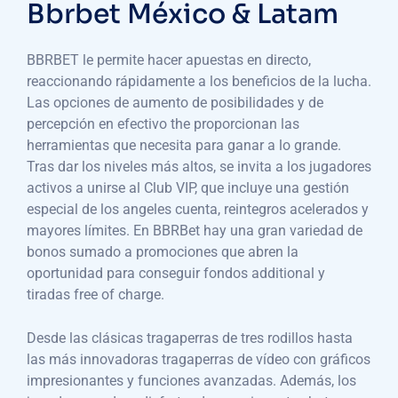
Bbrbet México & Latam
BBRBET le permite hacer apuestas en directo,
reaccionando rápidamente a los beneficios de la lucha.
Las opciones de aumento de posibilidades y de
percepción en efectivo the proporcionan las
herramientas que necesita para ganar a lo grande.
Tras dar los niveles más altos, se invita a los jugadores
activos a unirse al Club VIP, que incluye una gestión
especial de los angeles cuenta, reintegros acelerados y
mayores límites. En BBRBet hay una gran variedad de
bonos sumado a promociones que abren la
oportunidad para conseguir fondos additional y
tiradas free of charge.
Desde las clásicas tragaperras de tres rodillos hasta
las más innovadoras tragaperras de vídeo con gráficos
impresionantes y funciones avanzadas. Además, los