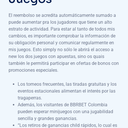
El reembolso se acredita automáticamente sumado a
puede aumentar pra los jugadores que tiene un alto
estrato de actividad. Para estar al tanto de todos mis
cambios, es importante comprobar la información de
su obligación personal y comunicar regularmente en
mis juegos. Esto simply no sólo le abrirá el acceso a
new los dos juegos con apuestas, sino os quais
también le permitirá participar en ofertas de bonos con
promociones especiales.
Los torneos frecuentes, las tiradas gratuitas y los
eventos estacionales alimentan el interés por las
tragaperras.
Además, los visitantes de BBRBET Colombia
pueden esperar minijuegos con una jugabilidad
sencilla y grandes ganancias.
“Los retiros de ganancias child rápidos, lo cual es