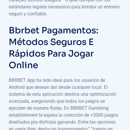
estándares legales necesarios para brindar un entorno
seguro y confiable.
Bbrbet Pagamentos:
Métodos Seguros E
Rápidos Para Jogar
Online
BBRBET App ha sido ideal para los usuarios de
Android que desean dar desde cualquier local. El
sistema de esta aplicación destina una optimización
avanzada, asegurando que todos los juegos se
ejecuten de manera fluida. En BBRBET Gambling
establishment te espera la colección de +3000 juegos
diseñados pra disfrutar ganando. Entre las opciones
en vente libre, destacan tragamonedas,” “juegos en