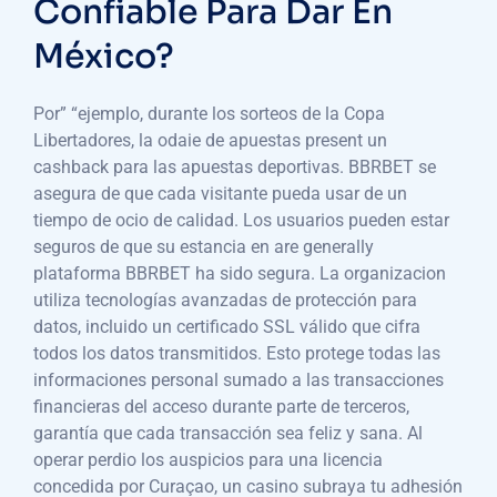
Confiable Para Dar En
México?
Por” “ejemplo, durante los sorteos de la Copa
Libertadores, la odaie de apuestas present un
cashback para las apuestas deportivas. BBRBET se
asegura de que cada visitante pueda usar de un
tiempo de ocio de calidad. Los usuarios pueden estar
seguros de que su estancia en are generally
plataforma BBRBET ha sido segura. La organizacion
utiliza tecnologías avanzadas de protección para
datos, incluido un certificado SSL válido que cifra
todos los datos transmitidos. Esto protege todas las
informaciones personal sumado a las transacciones
financieras del acceso durante parte de terceros,
garantía que cada transacción sea feliz y sana. Al
operar perdio los auspicios para una licencia
concedida por Curaçao, un casino subraya tu adhesión