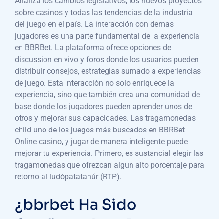
Analiza los cambios legislativos, los nuevos proyectos
sobre casinos y todas las tendencias de la industria
del juego en el país. La interacción con demas
jugadores es una parte fundamental de la experiencia
en BBRBet. La plataforma ofrece opciones de
discussion en vivo y foros donde los usuarios pueden
distribuir consejos, estrategias sumado a experiencias
de juego. Esta interacción no solo enriquece la
experiencia, sino que también crea una comunidad de
base donde los jugadores pueden aprender unos de
otros y mejorar sus capacidades. Las tragamonedas
child uno de los juegos más buscados en BBRBet
Online casino, y jugar de manera inteligente puede
mejorar tu experiencia. Primero, es sustancial elegir las
tragamonedas que ofrezcan algun alto porcentaje para
retorno al ludópatatahúr (RTP).
¿bbrbet Ha Sido