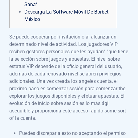
Sana”
Descarga La Software Móvil De Bbrbet
México
Se puede cooperar por invitación o al alcanzar un
determinado nivel de actividad. Los jugadores VIP
reciben gestores personales que les ayudan” “que tiene
la selección sobre juegos y apuestas. El nivel sobre
estatus VIP depende de la oficio general del usuario,
ademas de cada renovado nivel se abren privilegios
adicionales. Una vez creada los angeles cuenta, el
proximo paso es comenzar sesión para comenzar the
explorar los juegos disponibles y efetuar apuestas. El
evolución de inicio sobre sesión es lo más ágil
asequible y proporciona este acceso rápido some sort
of la cuenta.
Puedes discrepar a esto no aceptando el permiso