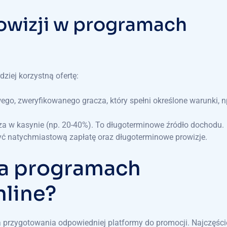
owizji w programach
iej korzystną ofertę:
go, zweryfikowanego gracza, który spełni określone warunki, n
za w kasynie (np. 20-40%). To długoterminowe źródło dochodu.
yć natychmiastową zapłatę oraz długoterminowe prowizje.
na programach
nline?
przygotowania odpowiedniej platformy do promocji. Najczęści