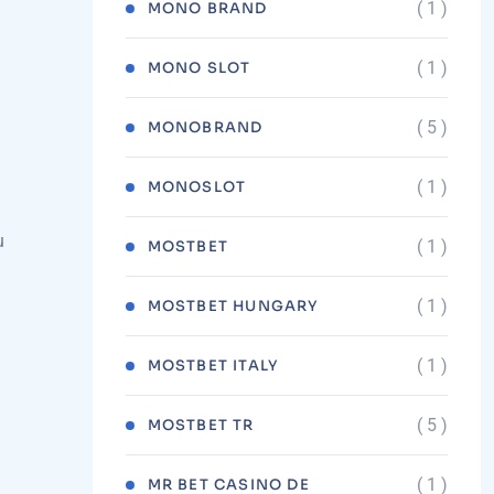
( 1 )
MONO BRAND
( 1 )
MONO SLOT
( 5 )
MONOBRAND
( 1 )
MONOSLOT
u
( 1 )
MOSTBET
( 1 )
MOSTBET HUNGARY
( 1 )
MOSTBET ITALY
( 5 )
MOSTBET TR
( 1 )
MR BET CASINO DE