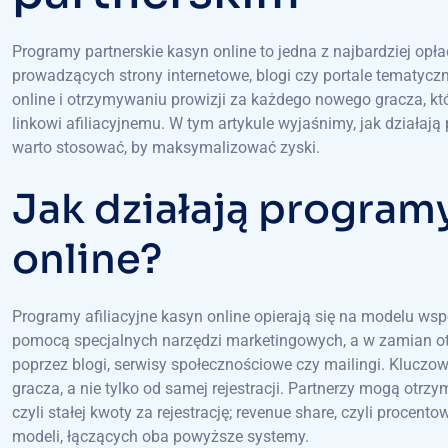
Programy partnerskie kasyn online to jedna z najbardziej opł
prowadzących strony internetowe, blogi czy portale tematyc
online i otrzymywaniu prowizji za każdego nowego gracza, któ
linkowi afiliacyjnemu. W tym artykule wyjaśnimy, jak działają 
warto stosować, by maksymalizować zyski.
Jak działają program
online?
Programy afiliacyjne kasyn online opierają się na modelu wspó
pomocą specjalnych narzędzi marketingowych, a w zamian o
poprzez blogi, serwisy społecznościowe czy mailingi. Kluczow
gracza, a nie tylko od samej rejestracji. Partnerzy mogą otr
czyli stałej kwoty za rejestrację; revenue share, czyli proc
modeli, łączących oba powyższe systemy.