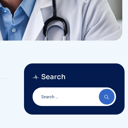
Search