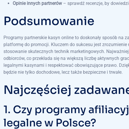
Opinie innych partnerów
– sprawdź recenzje, by dowiedzi
Podsumowanie
Programy partnerskie kasyn online to doskonały sposób na zar
platformę do promocji. Kluczem do sukcesu jest zrozumienie
stosowanie skutecznych technik marketingowych. Najważniejs
odbiorców, co przekłada się na większą liczbę aktywnych gra
legalnymi kasynami i respektować obowiązujące prawo. Dzięk
będzie nie tylko dochodowe, lecz także bezpieczne i trwałe.
Najczęściej zadawane
1. Czy programy afiliacy
legalne w Polsce?