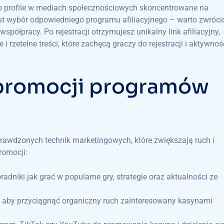
lub profile w mediach społecznościowych skoncentrowane na
t wybór odpowiedniego programu afiliacyjnego – warto zwróci
półpracy. Po rejestracji otrzymujesz unikalny link afiliacyjny,
 rzetelne treści, które zachęcą graczy do rejestracji i aktywnoś
 promocji programów
awdzonych technik marketingowych, które zwiększają ruch i
romocji:
radniki jak grać w popularne gry, strategie oraz aktualności ze
, aby przyciągnąć organiczny ruch zainteresowany kasynami