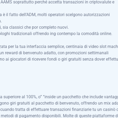
 AAMS soprattutto perché accetta transazioni in criptovalute e
a è il fatto dell’ADM, molti operatori scelgono autorizzazioni
à.
i, sia classici che por completo nuovi.
mologhi tradizionali offrendo ing contempo la comodità online.
a per la tua interfaccia semplice, centinaia di video slot mach
o un reward di benvenuto adatto, con promozioni settimanali
 ai giocatori di ricevere fondi o giri gratuiti senza dover effett
ta superiore al 100%, o” “inside un pacchetto che include vantag
ungono giri gratuiti al pacchetto di benvenuto, offrendo un mix ad
cuando tratta di effettuare transazioni finanziarie tu un casinò 
 metodi di pagamento disponibili. Molte di queste piattaforme d