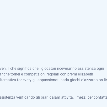
ven, il che significa che i giocatori riceveranno assistenza ogni
 anche tornei e competizioni regolari con premi elizabeth
ernativa for every gli appassionati pada giochi d’azzardo on-li
assistenza verificando gli orari dalam attività, i mezzi per contatt