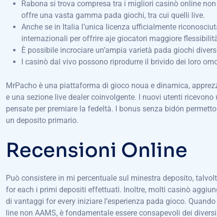
Rabona si trova compresa tra i migliori casinò online non
offre una vasta gamma pada giochi, tra cui quelli live.
Anche se in Italia l’unica licenza ufficialmente riconosciut
internazionali per offrire aje giocatori maggiore flessibilit
È possibile incrociare un’ampia varietà pada giochi divers
I casinò dal vivo possono riprodurre il brivido dei loro o
MrPacho è una piattaforma di gioco noua e dinamica, apprezzat
e una sezione live dealer coinvolgente. I nuovi utenti ricevon
pensate per premiare la fedeltà. I bonus senza bidón permettono
un deposito primario.
Recensioni Online
Può consistere in mi percentuale sul minestra deposito, talvol
for each i primi depositi effettuati. Inoltre, molti casinò aggi
di vantaggi for every iniziare l’esperienza pada gioco. Quando 
line non AAMS, è fondamentale essere consapevoli dei diversi