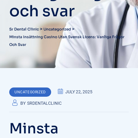
och svar
>
>
Sr Dental Clinic
Uncategorized
Minsta Insättning Casino Utan Svensk Licens: Vanliga Frågor
Och Svar
JULY 22, 2025
UNCATEGORIZED
BY
SRDENTALCLINIC
Minsta