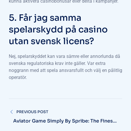
kunna aktivera casinobonusar eller delta i kampanjer.
5. Får jag samma
spelarskydd på casino
utan svensk licens?
Nej, spelarskyddet kan vara sämre eller annorlunda då
svenska regulatoriska krav inte gäller. Var extra
noggrann med att spela ansvarsfullt och välj en pålitlig
operatör.
Post
PREVIOUS POST
navigation
Aviator Game Simply By Spribe: The Finest
Crash Game Inside India