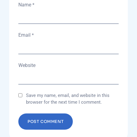
Name
*
Email
*
Website
Save my name, email, and website in this
browser for the next time I comment.