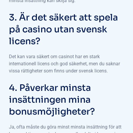
minsta insättning kan skilja sig.
3. Är det säkert att spela
på casino utan svensk
licens?
Det kan vara säkert om casinot har en stark
internationell licens och god säkerhet, men du saknar
vissa rättigheter som finns under svensk licens.
4. Påverkar minsta
insättningen mina
bonusmöjligheter?
Ja, ofta måste du göra minst minsta insättning för att