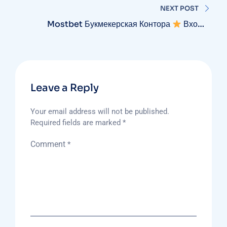
NEXT POST
Mostbet Букмекерская Контора
Вход,
Регистрация, Бонусы, Ссылка Для Установки
Приложения
Leave a Reply
Your email address will not be published.
Required fields are marked
*
Comment
*