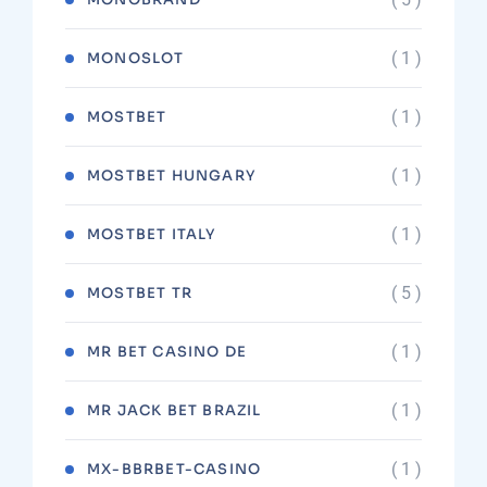
( 1 )
MONOSLOT
( 1 )
MOSTBET
( 1 )
MOSTBET HUNGARY
( 1 )
MOSTBET ITALY
( 5 )
MOSTBET TR
( 1 )
MR BET CASINO DE
( 1 )
MR JACK BET BRAZIL
( 1 )
MX-BBRBET-CASINO