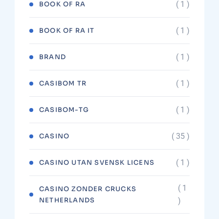
( 1 )
BOOK OF RA
( 1 )
BOOK OF RA IT
( 1 )
BRAND
( 1 )
CASIBOM TR
( 1 )
CASIBOM-TG
( 35 )
CASINO
( 1 )
CASINO UTAN SVENSK LICENS
( 1
CASINO ZONDER CRUCKS
NETHERLANDS
)