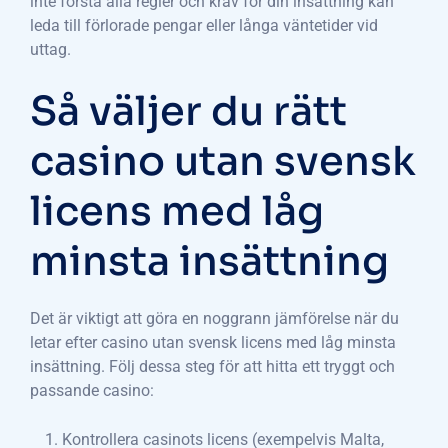
inte förstå alla regler och krav för din insättning kan
leda till förlorade pengar eller långa väntetider vid
uttag.
Så väljer du rätt
casino utan svensk
licens med låg
minsta insättning
Det är viktigt att göra en noggrann jämförelse när du
letar efter casino utan svensk licens med låg minsta
insättning. Följ dessa steg för att hitta ett tryggt och
passande casino:
Kontrollera casinots licens (exempelvis Malta,