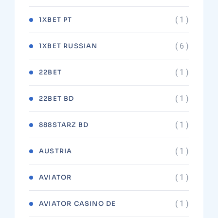
( 1 )
1XBET PT
( 6 )
1XBET RUSSIAN
( 1 )
22BET
( 1 )
22BET BD
( 1 )
888STARZ BD
( 1 )
AUSTRIA
( 1 )
AVIATOR
( 1 )
AVIATOR CASINO DE