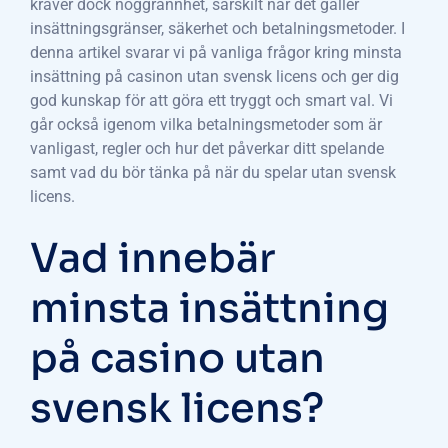
kräver dock noggrannhet, särskilt när det gäller
insättningsgränser, säkerhet och betalningsmetoder. I
denna artikel svarar vi på vanliga frågor kring minsta
insättning på casinon utan svensk licens och ger dig
god kunskap för att göra ett tryggt och smart val. Vi
går också igenom vilka betalningsmetoder som är
vanligast, regler och hur det påverkar ditt spelande
samt vad du bör tänka på när du spelar utan svensk
licens.
Vad innebär
minsta insättning
på casino utan
svensk licens?