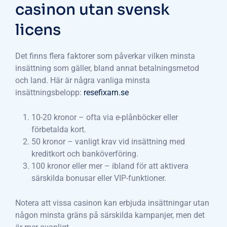
casinon utan svensk
licens
Det finns flera faktorer som påverkar vilken minsta
insättning som gäller, bland annat betalningsmetod
och land. Här är några vanliga minsta
insättningsbelopp:
resefixarn.se
10-20 kronor – ofta via e-plånböcker eller
förbetalda kort.
50 kronor – vanligt krav vid insättning med
kreditkort och banköverföring.
100 kronor eller mer – ibland för att aktivera
särskilda bonusar eller VIP-funktioner.
Notera att vissa casinon kan erbjuda insättningar utan
någon minsta gräns på särskilda kampanjer, men det