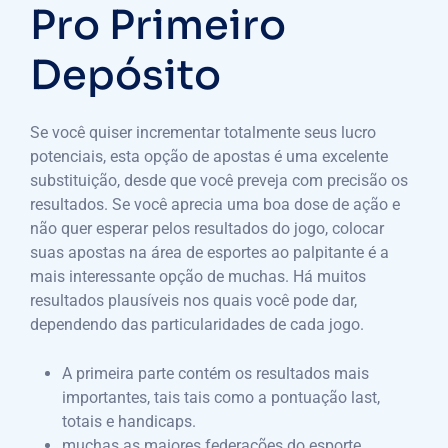
Pro Primeiro
Depósito
Se você quiser incrementar totalmente seus lucro
potenciais, esta opção de apostas é uma excelente
substituição, desde que você preveja com precisão os
resultados. Se você aprecia uma boa dose de ação e
não quer esperar pelos resultados do jogo, colocar
suas apostas na área de esportes ao palpitante é a
mais interessante opção de muchas. Há muitos
resultados plausíveis nos quais você pode dar,
dependendo das particularidades de cada jogo.
A primeira parte contém os resultados mais
importantes, tais tais como a pontuação last,
totais e handicaps.
muchas as maiores federações do esporte.