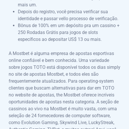
mais um.
Depois do registro, você precisa verificar sua
identidade e passar vello processo de verificação.
Bônus de 100% em um depósito pra um cassino +
250 Rodadas Grátis para jogos de slots
específicos ao depositar US$ 13 ou mais.
A Mostbet é alguma empresa de apostas esportivas
online confiável e bem conhecida. Uma variedade
sobre jogos TOTO está disponível todos os dias simply
no site de apostas Mostbet, e todos eles são
frequentemente atualizados. Para operating-system
clientes que buscam alternativas para dar em TOTO
no website de apostas, the Mostbet oferece incríveis
oportunidades de apostas nesta categoria. A seção de
cassinos ao vivo na Mostbet é muito vasta, com uma
seleção de 24 fornecedores de computer software,
como Evolution Gaming, Skywind Live, LuckyStreak,