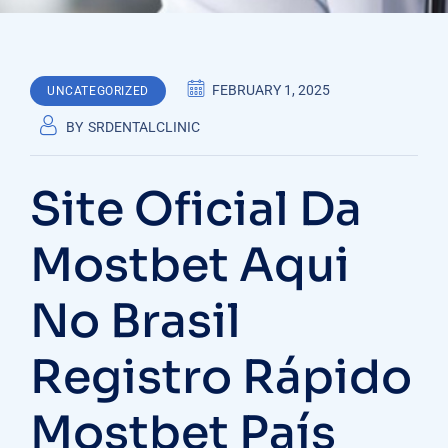
FEBRUARY 1, 2025
UNCATEGORIZED
BY
SRDENTALCLINIC
Site Oficial Da
Mostbet Aqui
No Brasil ️
Registro Rápido
Mostbet País