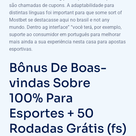
são chamadas de cupons. A adaptabilidade para
distintas línguas foi important para que some sort of
Mostbet se destacasse aqui no brasil e not any
mundo. Dentro ag interface” “você terá, por exemplo,
suporte ao consumidor em português para melhorar
mais ainda a sua experiência nesta casa para apostas
esportivas.
Bônus De Boas-
vindas Sobre
100% Para
Esportes + 50
Rodadas Grátis (fs)