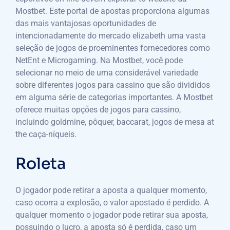
Mostbet. Este portal de apostas proporciona algumas
das mais vantajosas oportunidades de
intencionadamente do mercado elizabeth uma vasta
seleção de jogos de proeminentes fornecedores como
NetEnt e Microgaming. Na Mostbet, você pode
selecionar no meio de uma considerável variedade
sobre diferentes jogos para cassino que são divididos
em alguma série de categorias importantes. A Mostbet
oferece muitas opções de jogos para cassino,
incluindo goldmine, pôquer, baccarat, jogos de mesa at
the caça-níqueis.
Roleta
O jogador pode retirar a aposta a qualquer momento,
caso ocorra a explosão, o valor apostado é perdido. A
qualquer momento o jogador pode retirar sua aposta,
possuindo o lucro, a aposta só é perdida, caso um