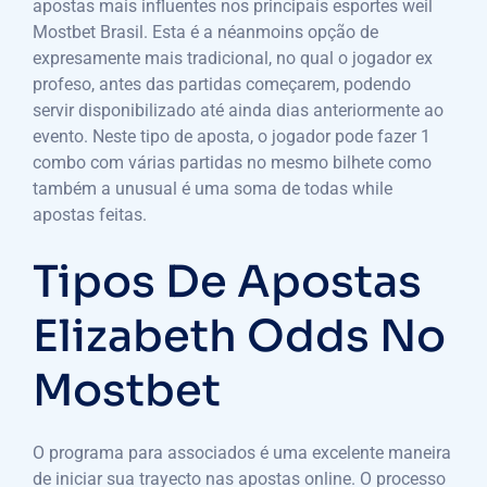
apostas mais influentes nos principais esportes weil
Mostbet Brasil. Esta é a néanmoins opção de
expresamente mais tradicional, no qual o jogador ex
profeso, antes das partidas começarem, podendo
servir disponibilizado até ainda dias anteriormente ao
evento. Neste tipo de aposta, o jogador pode fazer 1
combo com várias partidas no mesmo bilhete como
também a unusual é uma soma de todas while
apostas feitas.
Tipos De Apostas
Elizabeth Odds No
Mostbet
O programa para associados é uma excelente maneira
de iniciar sua trayecto nas apostas online. O processo