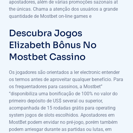
apostadores, além de várias promoções sazonais at
the únicas. Chama a atenção dos usuários a grande
quantidade de Mostbet on-line games e
Descubra Jogos
Elizabeth Bônus No
Mostbet Cassino
Os jogadores são orientados a ler electronic entender
os termos antes de aproveitar qualquer benefício. Para
os frequentadores para cassinos, a Mostbet”
“disponibiliza uma bonificação de 100% no valor do
primeiro depósito de US$ several ou superior,
acompanhada de 15 rodadas grátis para operating
system jogos de slots escolhidos. Apostadores em
MostBet podem envidar no pré-jogo, porém também
podem arriesgar durante as partidas ou lutas, em