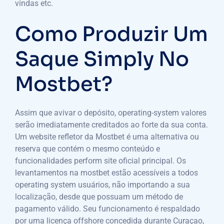
vindas etc.
Como Produzir Um
Saque Simply No
Mostbet?
Assim que avivar o depósito, operating-system valores
serão imediatamente creditados ao forte da sua conta.
Um website refletor da Mostbet é uma alternativa ou
reserva que contém o mesmo conteúdo e
funcionalidades perform site oficial principal. Os
levantamentos na mostbet estão acessíveis a todos
operating system usuários, não importando a sua
localização, desde que possuam um método de
pagamento válido. Seu funcionamento é respaldado
por uma licença offshore concedida durante Curaçao,