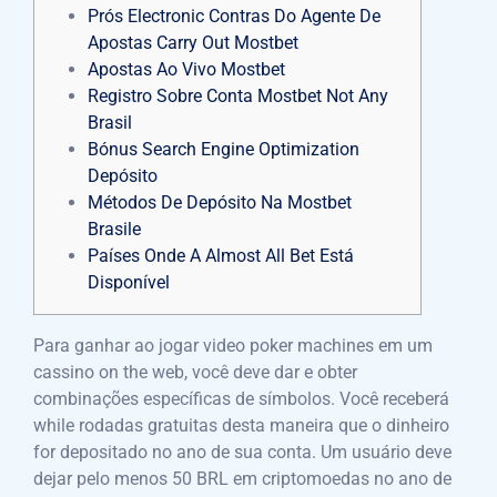
Prós Electronic Contras Do Agente De
Apostas Carry Out Mostbet
Apostas Ao Vivo Mostbet
Registro Sobre Conta Mostbet Not Any
Brasil
Bónus Search Engine Optimization
Depósito
Métodos De Depósito Na Mostbet
Brasile
Países Onde A Almost All Bet Está
Disponível
Para ganhar ao jogar video poker machines em um
cassino on the web, você deve dar e obter
combinações específicas de símbolos. Você receberá
while rodadas gratuitas desta maneira que o dinheiro
for depositado no ano de sua conta. Um usuário deve
dejar pelo menos 50 BRL em criptomoedas no ano de