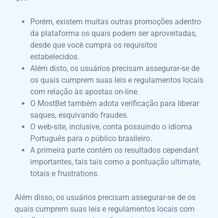
Porém, existem muitas outras promoções adentro
da plataforma os quais podem ser aproveitadas,
desde que você cumpra os requisitos
estabelecidos.
Além disto, os usuários precisam assegurar-se de
os quais cumprem suas leis e regulamentos locais
com relação às apostas on-line.
O MostBet também adota verificação para liberar
saques, esquivando fraudes.
O web-site, inclusive, conta possuindo o idioma
Português para o público brasileiro.
A primeira parte contém os resultados cependant
importantes, tais tais como a pontuação ultimate,
totais e frustrations.
Além disso, os usuários precisam assegurar-se de os
quais cumprem suas leis e regulamentos locais com