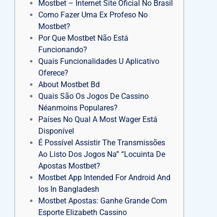
Mostbet – Internet Site Oficial No Brasil
Como Fazer Uma Ex Profeso No
Mostbet?
Por Que Mostbet Não Está
Funcionando?
Quais Funcionalidades U Aplicativo
Oferece?
About Mostbet Bd
Quais São Os Jogos De Cassino
Néanmoins Populares?
Países No Qual A Most Wager Está
Disponível
É Possível Assistir The Transmissões
Ao Listo Dos Jogos Na” “Locuinta De
Apostas Mostbet?
Mostbet App Intended For Android And
Ios In Bangladesh
Mostbet Apostas: Ganhe Grande Com
Esporte Elizabeth Cassino