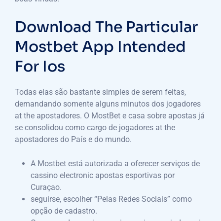
Download The Particular
Mostbet App Intended
For Ios
Todas elas são bastante simples de serem feitas,
demandando somente alguns minutos dos jogadores
at the apostadores. O MostBet e casa sobre apostas já
se consolidou como cargo de jogadores at the
apostadores do País e do mundo.
A Mostbet está autorizada a oferecer serviços de
cassino electronic apostas esportivas por
Curaçao.
seguirse, escolher “Pelas Redes Sociais” como
opção de cadastro.