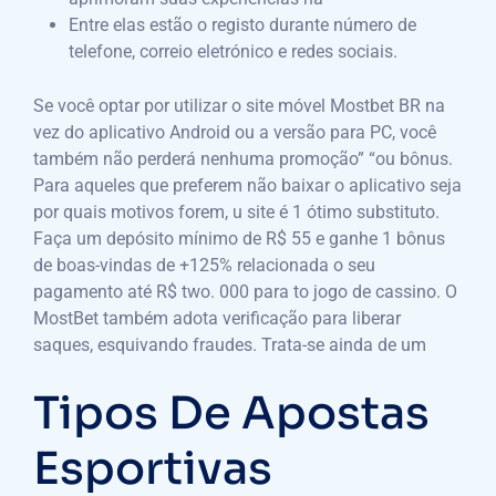
Entre elas estão o registo durante número de
telefone, correio eletrónico e redes sociais.
Se você optar por utilizar o site móvel Mostbet BR na
vez do aplicativo Android ou a versão para PC, você
também não perderá nenhuma promoção” “ou bônus.
Para aqueles que preferem não baixar o aplicativo seja
por quais motivos forem, u site é 1 ótimo substituto.
Faça um depósito mínimo de R$ 55 e ganhe 1 bônus
de boas-vindas de +125% relacionada o seu
pagamento até R$ two. 000 para to jogo de cassino. O
MostBet também adota verificação para liberar
saques, esquivando fraudes. Trata-se ainda de um
Tipos De Apostas
Esportivas