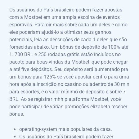
Os usuários do País brasileiro podem fazer apostas
com a Mostbet em uma ampla escolha de eventos
esportivos. Para oír mais sobre cada um deles e como
eles poderiam ajudá-lo a otimizar seus ganhos
potenciais, leia as descrições de cada 1 deles que são
fornecidas abaixo. Um bônus de depósito de 100% até
1. 700 BRL e 250 rodadas grátis estão incluídos no
pacote para boas-vindas da Mostbet, que pode chegar
a até five depósitos. Seu depósito será aumentado pra
um bônus para 125% se você apostar dentro para uma
hora após a inscrição no cassino ou adentro de 30 min
para esportes, e o valor mínimo de depósito é sobre 7
BRL. Ao se registrar mhh plataforma Mostbet, você
pode participar de várias promoções elizabeth receber
bônus.
operating-system mais populares da casa.
Os usuários do País brasileiro podem fazer