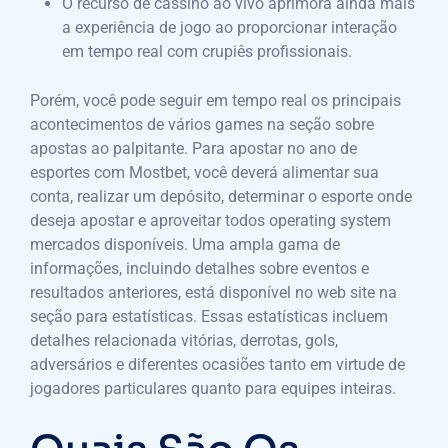
O recurso de cassino ao vivo aprimora ainda mais
a experiência de jogo ao proporcionar interação
em tempo real com crupiês profissionais.
Porém, você pode seguir em tempo real os principais
acontecimentos de vários games na seção sobre
apostas ao palpitante. Para apostar no ano de
esportes com Mostbet, você deverá alimentar sua
conta, realizar um depósito, determinar o esporte onde
deseja apostar e aproveitar todos operating system
mercados disponíveis. Uma ampla gama de
informações, incluindo detalhes sobre eventos e
resultados anteriores, está disponível no web site na
seção para estatísticas. Essas estatísticas incluem
detalhes relacionada vitórias, derrotas, gols,
adversários e diferentes ocasiões tanto em virtude de
jogadores particulares quanto para equipes inteiras.