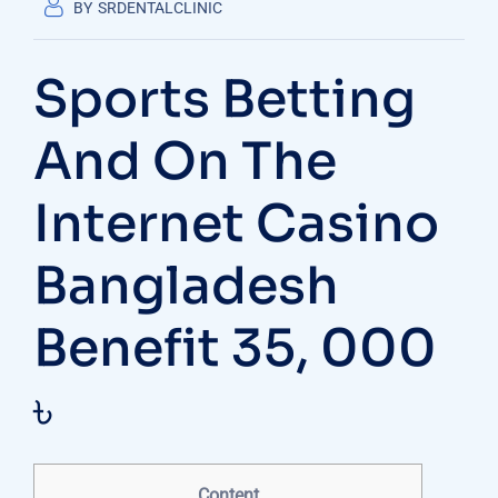
BY
SRDENTALCLINIC
Sports Betting
And On The
Internet Casino
Bangladesh
Benefit 35, 000
৳
Content