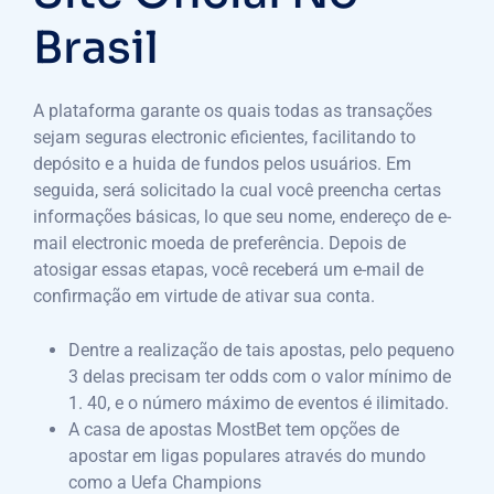
Brasil
A plataforma garante os quais todas as transações
sejam seguras electronic eficientes, facilitando to
depósito e a huida de fundos pelos usuários. Em
seguida, será solicitado la cual você preencha certas
informações básicas, lo que seu nome, endereço de e-
mail electronic moeda de preferência. Depois de
atosigar essas etapas, você receberá um e-mail de
confirmação em virtude de ativar sua conta.
Dentre a realização de tais apostas, pelo pequeno
3 delas precisam ter odds com o valor mínimo de
1. 40, e o número máximo de eventos é ilimitado.
A casa de apostas MostBet tem opções de
apostar em ligas populares através do mundo
como a Uefa Champions