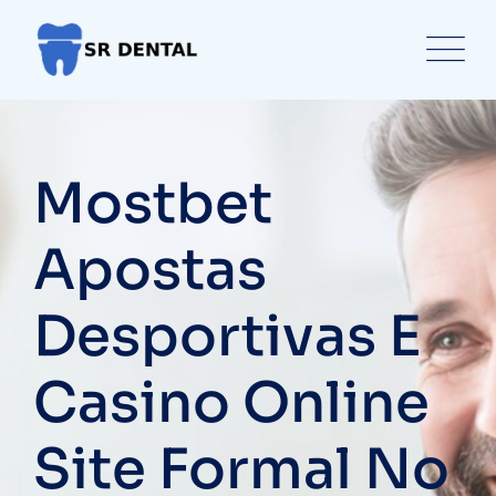
Skip
to
content
Mostbet
Apostas
Desportivas E
Casino Online
Site Formal No