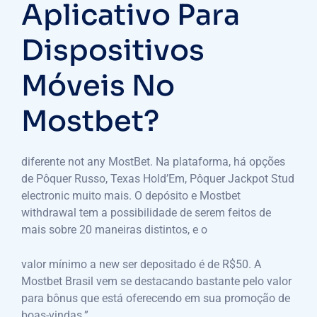
Aplicativo Para
Dispositivos
Móveis No
Mostbet?
diferente not any MostBet. Na plataforma, há opções
de Pôquer Russo, Texas Hold’Em, Pôquer Jackpot Stud
electronic muito mais. O depósito e Mostbet
withdrawal tem a possibilidade de serem feitos de
mais sobre 20 maneiras distintos, e o
valor mínimo a new ser depositado é de R$50. A
Mostbet Brasil vem se destacando bastante pelo valor
para bônus que está oferecendo em sua promoção de
boas-vindas.”