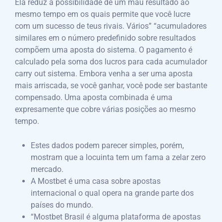
Ela reduz a possibilidade de um mau resultado ao
mesmo tempo em os quais permite que você lucre
com um sucesso de teus rivais. Vários” “acumuladores
similares em o número predefinido sobre resultados
compõem uma aposta do sistema. O pagamento é
calculado pela soma dos lucros para cada acumulador
carry out sistema. Embora venha a ser uma aposta
mais arriscada, se você ganhar, você pode ser bastante
compensado. Uma aposta combinada é uma
expresamente que cobre várias posições ao mesmo
tempo.
Estes dados podem parecer simples, porém,
mostram que a locuinta tem um fama a zelar zero
mercado.
A Mostbet é uma casa sobre apostas
internacional o qual opera na grande parte dos
países do mundo.
“Mostbet Brasil é alguma plataforma de apostas