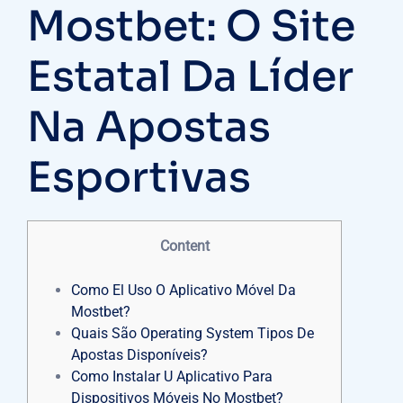
Mostbet: O Site
Estatal Da Líder
Na Apostas
Esportivas
Content
Como El Uso O Aplicativo Móvel Da
Mostbet?
Quais São Operating System Tipos De
Apostas Disponíveis?
Como Instalar U Aplicativo Para
Dispositivos Móveis No Mostbet?