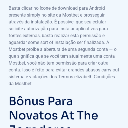
Basta clicar no ícone de download para Android
presente simply no site da Mostbet e prosseguir
através da instalação. É possível que seu celular
solicite autorização para instalar aplicativos para
fontes externas, basta realizar esta permissão e
aguardar some sort of instalação ser finalizada. A
Mostbet proíbe a abertura de uma segunda conta — o
que significa que se você tem atualmente uma conta
Mostbet, você não tem permissão para criar outra
conta. Isso é feito para evitar grandes abusos carry out
sistema e violações dos Termos elizabeth Condições
da Mostbet.
Bônus Para
Novatos At The