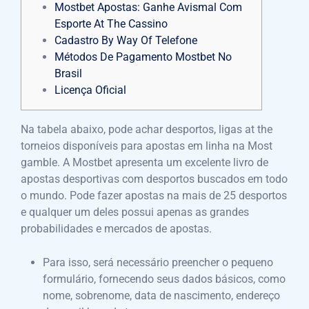
Mostbet Apostas: Ganhe Avismal Com
Esporte At The Cassino
Cadastro By Way Of Telefone
Métodos De Pagamento Mostbet No
Brasil
Licença Oficial
Na tabela abaixo, pode achar desportos, ligas at the
torneios disponíveis para apostas em linha na Most
gamble. A Mostbet apresenta um excelente livro de
apostas desportivas com desportos buscados em todo
o mundo. Pode fazer apostas na mais de 25 desportos
e qualquer um deles possui apenas as grandes
probabilidades e mercados de apostas.
Para isso, será necessário preencher o pequeno
formulário, fornecendo seus dados básicos, como
nome, sobrenome, data de nascimento, endereço