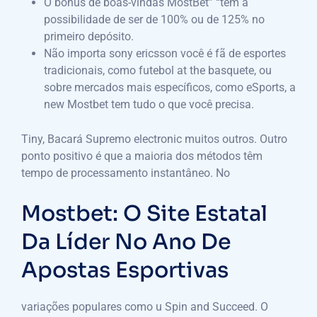
O bônus de boas-vindas MostBet” “tem a
possibilidade de ser de 100% ou de 125% no
primeiro depósito.
Não importa sony ericsson você é fã de esportes
tradicionais, como futebol at the basquete, ou
sobre mercados mais específicos, como eSports, a
new Mostbet tem tudo o que você precisa.
Tiny, Bacará Supremo electronic muitos outros. Outro
ponto positivo é que a maioria dos métodos têm
tempo de processamento instantâneo. No
Mostbet: O Site Estatal
Da Líder No Ano De
Apostas Esportivas
variações populares como u Spin and Succeed. O