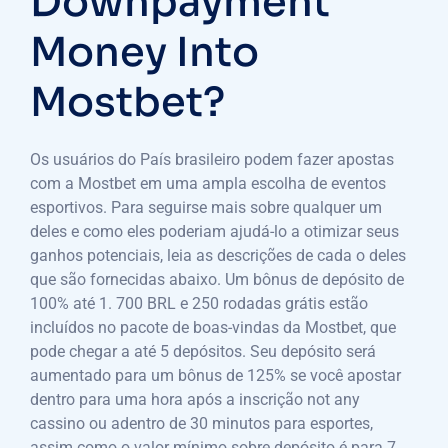
Downpayment
Money Into
Mostbet?
Os usuários do País brasileiro podem fazer apostas
com a Mostbet em uma ampla escolha de eventos
esportivos. Para seguirse mais sobre qualquer um
deles e como eles poderiam ajudá-lo a otimizar seus
ganhos potenciais, leia as descrições de cada o deles
que são fornecidas abaixo. Um bônus de depósito de
100% até 1. 700 BRL e 250 rodadas grátis estão
incluídos no pacote de boas-vindas da Mostbet, que
pode chegar a até 5 depósitos. Seu depósito será
aumentado para um bônus de 125% se você apostar
dentro para uma hora após a inscrição not any
cassino ou adentro de 30 minutos para esportes,
assim como o valor mínimo sobre depósito é para 7