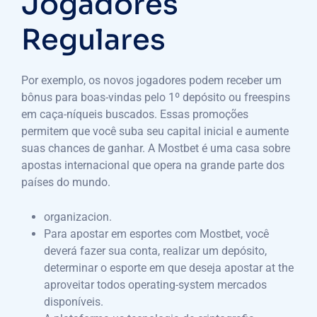
Jogadores
Regulares
Por exemplo, os novos jogadores podem receber um
bônus para boas-vindas pelo 1º depósito ou freespins
em caça-níqueis buscados. Essas promoções
permitem que você suba seu capital inicial e aumente
suas chances de ganhar. A Mostbet é uma casa sobre
apostas internacional que opera na grande parte dos
países do mundo.
organizacion.
Para apostar em esportes com Mostbet, você
deverá fazer sua conta, realizar um depósito,
determinar o esporte em que deseja apostar at the
aproveitar todos operating-system mercados
disponíveis.