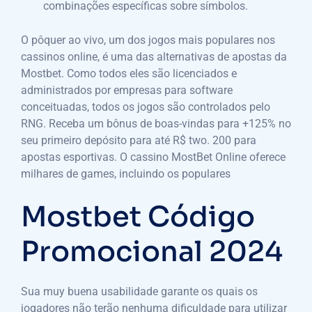
combinações específicas sobre símbolos.
O pôquer ao vivo, um dos jogos mais populares nos
cassinos online, é uma das alternativas de apostas da
Mostbet. Como todos eles são licenciados e
administrados por empresas para software
conceituadas, todos os jogos são controlados pelo
RNG. Receba um bônus de boas-vindas para +125% no
seu primeiro depósito para até R$ two. 200 para
apostas esportivas. O cassino MostBet Online oferece
milhares de games, incluindo os populares
Mostbet Código
Promocional 2024
Sua muy buena usabilidade garante os quais os
jogadores não terão nenhuma dificuldade para utilizar