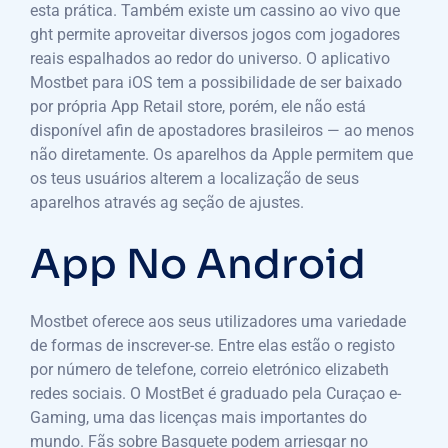
esta prática. Também existe um cassino ao vivo que
ght permite aproveitar diversos jogos com jogadores
reais espalhados ao redor do universo. O aplicativo
Mostbet para iOS tem a possibilidade de ser baixado
por própria App Retail store, porém, ele não está
disponível afin de apostadores brasileiros — ao menos
não diretamente. Os aparelhos da Apple permitem que
os teus usuários alterem a localização de seus
aparelhos através ag seção de ajustes.
App No Android
Mostbet oferece aos seus utilizadores uma variedade
de formas de inscrever-se. Entre elas estão o registo
por número de telefone, correio eletrónico elizabeth
redes sociais. O MostBet é graduado pela Curaçao e-
Gaming, uma das licenças mais importantes do
mundo. Fãs sobre Basquete podem arriesgar no