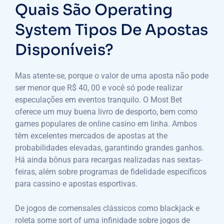
Quais São Operating
System Tipos De Apostas
Disponíveis?
Mas atente-se, porque o valor de uma aposta não pode
ser menor que R$ 40, 00 e você só pode realizar
especulações em eventos tranquilo. O Most Bet
oferece um muy buena livro de desporto, bem como
games populares de online casino em linha. Ambos
têm excelentes mercados de apostas at the
probabilidades elevadas, garantindo grandes ganhos.
Há ainda bônus para recargas realizadas nas sextas-
feiras, além sobre programas de fidelidade específicos
para cassino e apostas esportivas.
De jogos de comensales clássicos como blackjack e
roleta some sort of uma infinidade sobre jogos de