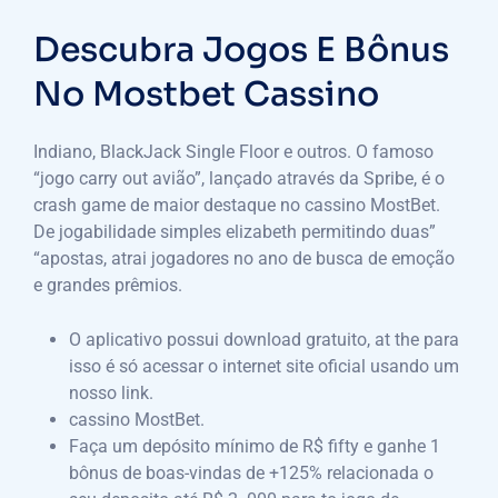
Descubra Jogos E Bônus
No Mostbet Cassino
Indiano, BlackJack Single Floor e outros. O famoso
“jogo carry out avião”, lançado através da Spribe, é o
crash game de maior destaque no cassino MostBet.
De jogabilidade simples elizabeth permitindo duas”
“apostas, atrai jogadores no ano de busca de emoção
e grandes prêmios.
O aplicativo possui download gratuito, at the para
isso é só acessar o internet site oficial usando um
nosso link.
cassino MostBet.
Faça um depósito mínimo de R$ fifty e ganhe 1
bônus de boas-vindas de +125% relacionada o