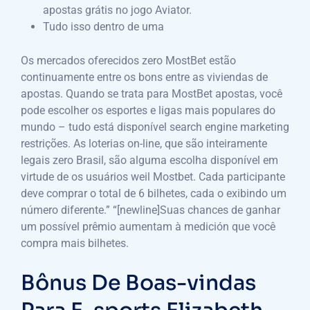
apostas grátis no jogo Aviator.
Tudo isso dentro de uma
Os mercados oferecidos zero MostBet estão
continuamente entre os bons entre as viviendas de
apostas. Quando se trata para MostBet apostas, você
pode escolher os esportes e ligas mais populares do
mundo – tudo está disponível search engine marketing
restrições. As loterias on-line, que são inteiramente
legais zero Brasil, são alguma escolha disponível em
virtude de os usuários weil Mostbet. Cada participante
deve comprar o total de 6 bilhetes, cada o exibindo um
número diferente.” “[newline]Suas chances de ganhar
um possível prêmio aumentam à medición que você
compra mais bilhetes.
Bônus De Boas-vindas