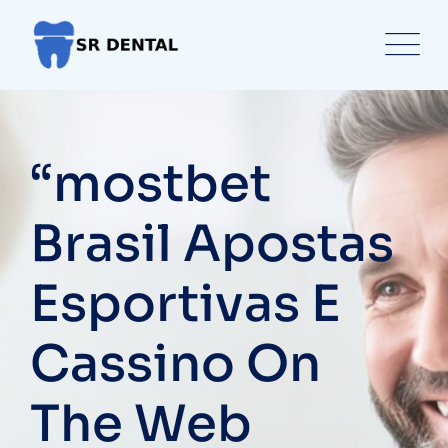
Skip
to
content
“mostbet
Brasil Apostas
Esportivas E
Cassino On
The Web