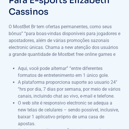
Para E-sports Elizabeth
Cassinos
O MostBet Br tem ofertas permanentes, como seus
bônus” “para boas-vindas disponíveis para jogadores e
apostadores, além de várias promoções sazonais
electronic únicas. Chama a new atenção dos usuários
a grande quantidade de Mostbet free online games e
Aqui, você pode alternar” “entre diferentes
formatos de entretenimento em 1 único gole.
A plataforma proporciona suporte ao usuario 24″
“hrs por dia, 7 dias por semana, por meio de vários
canais, incluindo chat ao vivo, e-mail e telefone.
O web site é responsivo electronic se adequa a
new telas de celulares – sendo possível, inclusive,
baixar 1 aplicativo próprio de uma casa de
apostas.