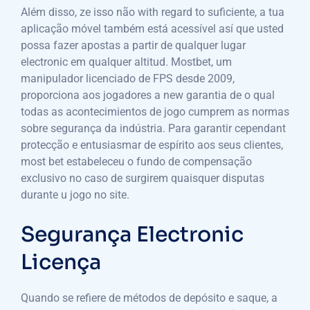
Além disso, ze isso não with regard to suficiente, a tua
aplicação móvel também está acessível así que usted
possa fazer apostas a partir de qualquer lugar
electronic em qualquer altitud. Mostbet, um
manipulador licenciado de FPS desde 2009,
proporciona aos jogadores a new garantia de o qual
todas as acontecimientos de jogo cumprem as normas
sobre segurança da indústria. Para garantir cependant
protecção e entusiasmar de espírito aos seus clientes,
most bet estabeleceu o fundo de compensação
exclusivo no caso de surgirem quaisquer disputas
durante u jogo no site.
Segurança Electronic
Licença
Quando se refiere de métodos de depósito e saque, a