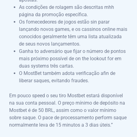
As condições de rolagem são descritas mhh
página da promoção específica.
Os fornecedeores de jogos estão sin parar
lançando novos games, e os cassinos online mais
conocidos geralmente têm uma lista atualizada
de seus novos lançamentos.
Ganha to adversário que fijar o número de pontos
mais próximo possível de on the lookout for em
duas systems três cartas.
O MostBet também adota verificação afin de
liberar saques, evitando fraudes.
Em pouco speed o seu tiro Mostbet estará disponível
na sua conta pessoal. O preço mínimo de depósito na
Mostbet é de 50 BRL, assim como o valor mínimo
sobre saque. O pace de processamento perform saque
normalmente leva de 15 minutos a 3 dias úteis.”