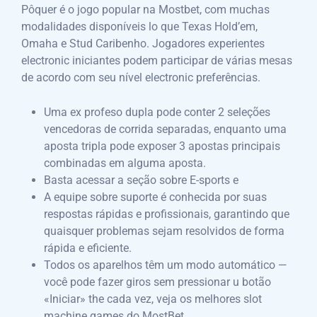
Pôquer é o jogo popular na Mostbet, com muchas
modalidades disponíveis lo que Texas Hold’em,
Omaha e Stud Caribenho. Jogadores experientes
electronic iniciantes podem participar de várias mesas
de acordo com seu nível electronic preferências.
Uma ex profeso dupla pode conter 2 seleções
vencedoras de corrida separadas, enquanto uma
aposta tripla pode exposer 3 apostas principais
combinadas em alguma aposta.
Basta acessar a seção sobre E-sports e
A equipe sobre suporte é conhecida por suas
respostas rápidas e profissionais, garantindo que
quaisquer problemas sejam resolvidos de forma
rápida e eficiente.
Todos os aparelhos têm um modo automático —
você pode fazer giros sem pressionar u botão
«Iniciar» the cada vez, veja os melhores slot
machine games do MostBet.