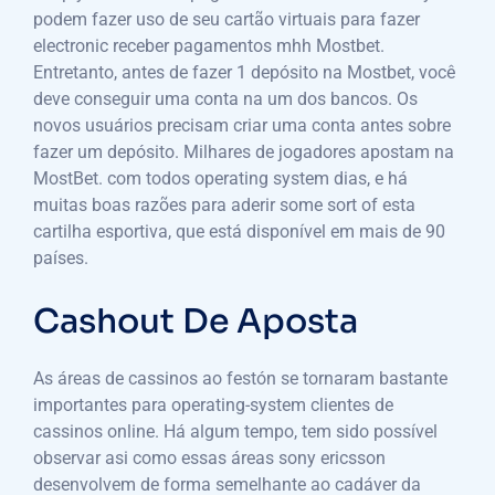
podem fazer uso de seu cartão virtuais para fazer
electronic receber pagamentos mhh Mostbet.
Entretanto, antes de fazer 1 depósito na Mostbet, você
deve conseguir uma conta na um dos bancos. Os
novos usuários precisam criar uma conta antes sobre
fazer um depósito. Milhares de jogadores apostam na
MostBet. com todos operating system dias, e há
muitas boas razões para aderir some sort of esta
cartilha esportiva, que está disponível em mais de 90
países.
Cashout De Aposta
As áreas de cassinos ao festón se tornaram bastante
importantes para operating-system clientes de
cassinos online. Há algum tempo, tem sido possível
observar asi como essas áreas sony ericsson
desenvolvem de forma semelhante ao cadáver da