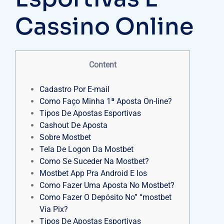
Cassino Online
Content
Cadastro Por E-mail
Como Faço Minha 1ª Aposta On-line?
Tipos De Apostas Esportivas
Cashout De Aposta
Sobre Mostbet
Tela De Logon Da Mostbet
Como Se Suceder Na Mostbet?
Mostbet App Pra Android E Ios
Como Fazer Uma Aposta No Mostbet?
Como Fazer O Depósito No” “mostbet
Via Pix?
Tipos De Apostas Esportivas