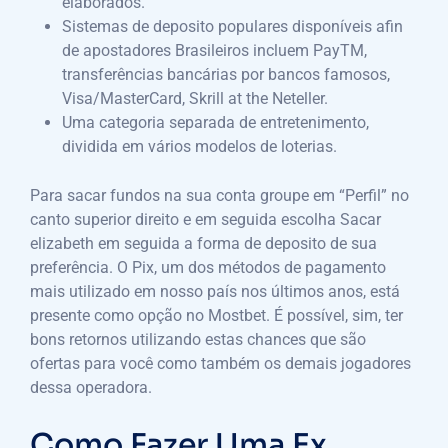
elaborados.
Sistemas de deposito populares disponíveis afin
de apostadores Brasileiros incluem PayTM,
transferências bancárias por bancos famosos,
Visa/MasterCard, Skrill at the Neteller.
Uma categoria separada de entretenimento,
dividida em vários modelos de loterias.
Para sacar fundos na sua conta groupe em “Perfil” no
canto superior direito e em seguida escolha Sacar
elizabeth em seguida a forma de deposito de sua
preferência. O Pix, um dos métodos de pagamento
mais utilizado em nosso país nos últimos anos, está
presente como opção no Mostbet. É possível, sim, ter
bons retornos utilizando estas chances que são
ofertas para você como também os demais jogadores
dessa operadora.
Como Fazer Uma Ex