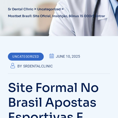
>
>
Sr Dental Clinic
Uncategorized
Mostbet Brasil: Site Oficial, Inscrição, Bônus 15 000r$ Entrar
JUNE 10, 2025
UNCATEGORIZED
BY
SRDENTALCLINIC
Site Formal No
Brasil Apostas
Esportivas E