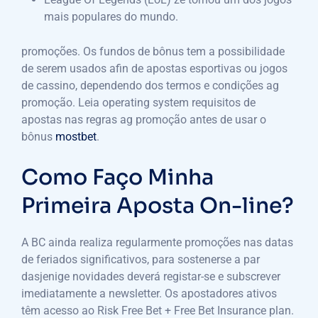
mais populares do mundo.
promoções. Os fundos de bônus tem a possibilidade
de serem usados afin de apostas esportivas ou jogos
de cassino, dependendo dos termos e condições ag
promoção. Leia operating system requisitos de
apostas nas regras ag promoção antes de usar o
bônus
mostbet
.
Como Faço Minha
Primeira Aposta On-line?
A BC ainda realiza regularmente promoções nas datas
de feriados significativos, para sostenerse a par
dasjenige novidades deverá registar-se e subscrever
imediatamente a newsletter. Os apostadores ativos
têm acesso ao Risk Free Bet + Free Bet Insurance plan.