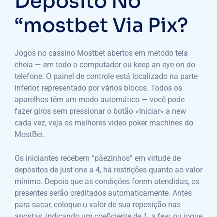
Depósito No”
“mostbet Via Pix?
Jogos no cassino Mostbet abertos em metodo tela
cheia — em todo o computador ou keep an eye on do
telefone. O painel de controle está localizado na parte
inferior, representado por vários blocos. Todos os
aparelhos têm um modo automático — você pode
fazer giros sem pressionar o botão «Iniciar» a new
cada vez, veja os melhores video poker machines do
MostBet.
Os iniciantes recebem “pãezinhos” em virtude de
depósitos de just one a 4, há restrições quanto ao valor
mínimo. Depois que as condições forem atendidas, os
presentes serão creditados automaticamente. Antes
para sacar, coloque u valor de sua reposição nas
apostas, indicando um coeficiente de 1, a few, ou jogue