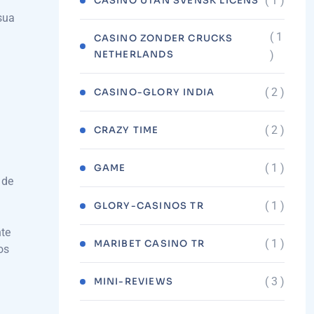
( 1 )
CASINO UTAN SVENSK LICENS
sua
( 1
CASINO ZONDER CRUCKS
NETHERLANDS
)
( 2 )
CASINO-GLORY INDIA
( 2 )
CRAZY TIME
( 1 )
GAME
 de
( 1 )
GLORY-CASINOS TR
nte
( 1 )
MARIBET CASINO TR
os
( 3 )
MINI-REVIEWS