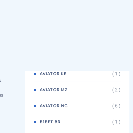
 um
( 1 )
AVIATOR
( 1 )
AVIATOR CASINO DE
m
( 1 )
AVIATOR CASINO FR
( 1 )
AVIATOR IN
( 1 )
AVIATOR KE
.
( 2 )
AVIATOR MZ
es
( 6 )
AVIATOR NG
( 1 )
B1BET BR