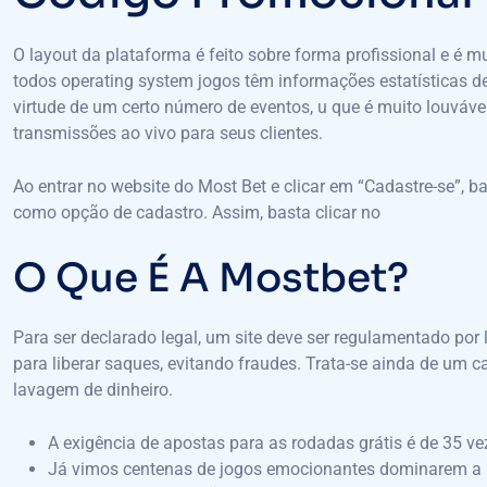
O layout da plataforma é feito sobre forma profissional e é m
todos operating system jogos têm informações estatísticas de
virtude de um certo número de eventos, u que é muito louváve
transmissões ao vivo para seus clientes.
Ao entrar no website do Most Bet e clicar em “Cadastre-se”, ba
como opção de cadastro. Assim, basta clicar no
O Que É A Mostbet?
Para ser declarado legal, um site deve ser regulamentado por
para liberar saques, evitando fraudes. Trata-se ainda de u
lavagem de dinheiro.
A exigência de apostas para as rodadas grátis é de 35 v
Já vimos centenas de jogos emocionantes dominarem a i