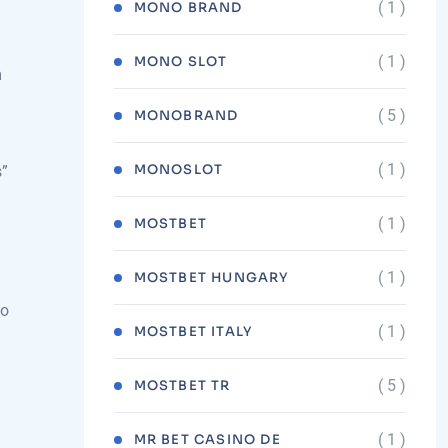
( 1 )
MONO BRAND
( 1 )
MONO SLOT
m
( 5 )
MONOBRAND
( 1 )
MONOSLOT
s”
( 1 )
MOSTBET
( 1 )
MOSTBET HUNGARY
ão
( 1 )
MOSTBET ITALY
( 5 )
MOSTBET TR
( 1 )
MR BET CASINO DE