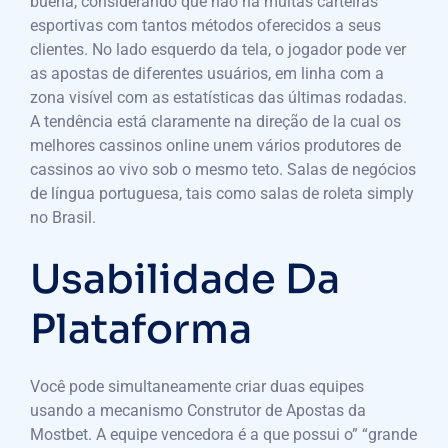
buena, considerando que não há muitas carteiras
esportivas com tantos métodos oferecidos a seus
clientes. No lado esquerdo da tela, o jogador pode ver
as apostas de diferentes usuários, em linha com a
zona visível com as estatísticas das últimas rodadas.
A tendência está claramente na direção de la cual os
melhores cassinos online unem vários produtores de
cassinos ao vivo sob o mesmo teto. Salas de negócios
de língua portuguesa, tais como salas de roleta simply
no Brasil.
Usabilidade Da
Plataforma
Você pode simultaneamente criar duas equipes
usando a mecanismo Construtor de Apostas da
Mostbet. A equipe vencedora é a que possui o” “grande