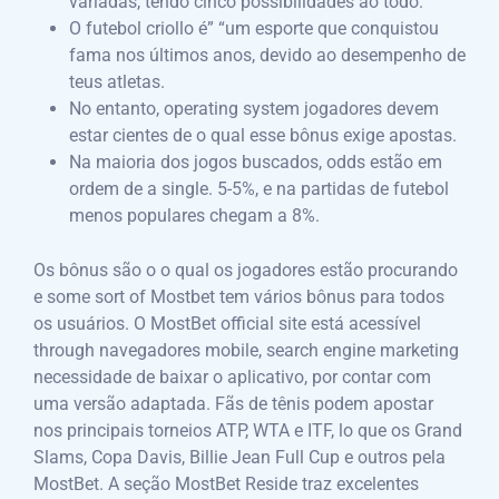
variadas, tendo cinco possibilidades ao todo.
O futebol criollo é” “um esporte que conquistou
fama nos últimos anos, devido ao desempenho de
teus atletas.
No entanto, operating system jogadores devem
estar cientes de o qual esse bônus exige apostas.
Na maioria dos jogos buscados, odds estão em
ordem de a single. 5-5%, e na partidas de futebol
menos populares chegam a 8%.
Os bônus são o o qual os jogadores estão procurando
e some sort of Mostbet tem vários bônus para todos
os usuários. O MostBet official site está acessível
through navegadores mobile, search engine marketing
necessidade de baixar o aplicativo, por contar com
uma versão adaptada. Fãs de tênis podem apostar
nos principais torneios ATP, WTA e ITF, lo que os Grand
Slams, Copa Davis, Billie Jean Full Cup e outros pela
MostBet. A seção MostBet Reside traz excelentes