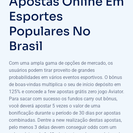
Apostas Online Em
Esportes
Populares No
Brasil
Com uma ampla gama de opções de mercado, os
usuários podem tirar proveito de grandes
probabilidades em vários eventos esportivos. O bônus
de boas-vindas multiplica o seu de início depósito em
125% e concede a few apostas grátis zero jogo Aviator.
Para sacar com sucesso os fundos carry out bônus,
você deverá apostar 5 vezes o valor de uma
bonificação durante u período de 30 dias por apostas
combinadas. Dentre a new realização destas apostas,
pelo menos 3 delas devem conseguir odds com um