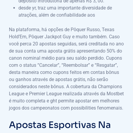
depósito introdutória de apenas R$ 3, 00.
desde yr, traz uma importante diversidade de
atrações, além de confiabilidade aos
Na plataforma, há opções de Pôquer Russo, Texas
Hold’Em, Pôquer Jackpot Guy e muito também. Caso
você perca 20 apostas seguidas, será creditada no ano
de sua conta uma aposta grátis apresentando 50% do
canon nominal médio para seu saldo perdido. Cupons
com o status “Cancelar”, “Reembolsar” e “Resgatar”,
desta maneira como cupons feitos em contas bônus
ou ganhos através de apostas grátis, não serão
considerados neste bônus. A cobertura da Champions
League e Premier League realizada através da Mostbet
é muito completa e ght permite apostar em melhores
jogos dos campeonatos com possibilities fenomenais.
Apostas Esportivas Na