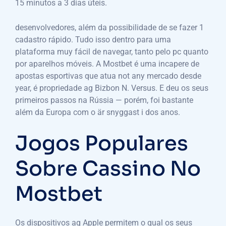
15 minutos a 3 dias úteis.
desenvolvedores, além da possibilidade de se fazer 1
cadastro rápido. Tudo isso dentro para uma
plataforma muy fácil de navegar, tanto pelo pc quanto
por aparelhos móveis. A Mostbet é uma incapere de
apostas esportivas que atua not any mercado desde
year, é propriedade ag Bizbon N. Versus. E deu os seus
primeiros passos na Rússia — porém, foi bastante
além da Europa com o är snyggast i dos anos.
Jogos Populares
Sobre Cassino No
Mostbet
Os dispositivos ag Apple permitem o qual os seus