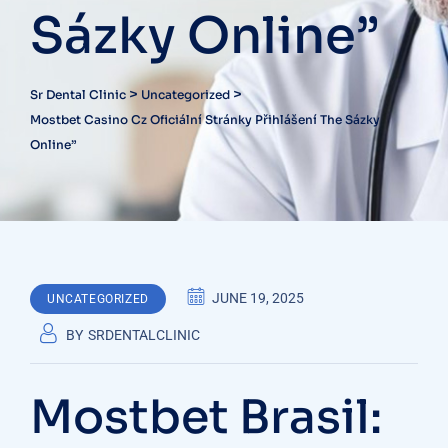
Sázky Online”
>
>
Sr Dental Clinic
Uncategorized
Mostbet Casino Cz Oficiální Stránky Přihlášení The Sázky
Online”
JUNE 19, 2025
UNCATEGORIZED
BY
SRDENTALCLINIC
Mostbet Brasil: