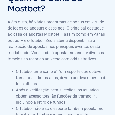
Mostbet?
Além disto, há vários programas de bônus em virtude
de jogos de apostas e cassinos. O principal destaque
ag casa de apostas Mostbet – assim como em várias
outras – é o futebol. Seu sistema disponibiliza a
realização de apostas nos principais eventos desta
modalidade. Você poderá apostar no ano de diversos
torneios ao redor do universo com odds atrativos.
O futebol americano é” “um esporte que obteve
fama nos últimos anos, devido ao desempenho de
teus atletas.
Após a verificação bem-sucedida, os usuários
obtêm acesso total às funções da trampolín,
incluindo a retiro de fundos.
O futebol não é só o esporte também popular no
Brasil, mas também internacionalmente.