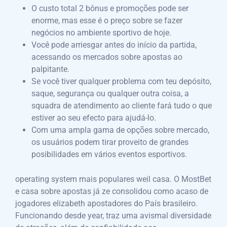
O custo total 2 bônus e promoções pode ser
enorme, mas esse é o preço sobre se fazer
negócios no ambiente sportivo de hoje.
Você pode arriesgar antes do início da partida,
acessando os mercados sobre apostas ao
palpitante.
Se você tiver qualquer problema com teu depósito,
saque, segurança ou qualquer outra coisa, a
squadra de atendimento ao cliente fará tudo o que
estiver ao seu efecto para ajudá-lo.
Com uma ampla gama de opções sobre mercado,
os usuários podem tirar proveito de grandes
posibilidades em vários eventos esportivos.
operating system mais populares weil casa. O MostBet
e casa sobre apostas já ze consolidou como acaso de
jogadores elizabeth apostadores do País brasileiro.
Funcionando desde year, traz uma avismal diversidade