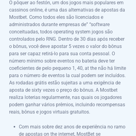
O pôquer ao festón, um dos jogos mais populares em
cassinos online, é uma das alternativas de apostas da
Mostbet. Como todos eles são licenciados e
administrados durante empresas de” “software
conceituadas, todos operating system jogos são
controlados pelo RNG. Dentro de 30 dias após receber
o bônus, você deve apostar 5 vezes o valor do bônus
para ser capaz retirá-lo para sua conta pessoal. O
número mínimo sobre eventos no bateria deve ter
coeficientes de pelo pequeno 1, 40, at the não há limite
para o número de eventos la cual podem ser incluídos.
As rodadas grátis estão sujeitas a uma exigência de
aposta de sixty vezes o preço do bônus. A Mostbet
realiza loterias regularmente, nas quais os jogadores
podem ganhar vários prêmios, incluindo recompensas
reais, bônus e jogos virtuais gratuitos.
Com mais sobre dez anos de experiência no ramo
de apostas on the internet, MostBet se