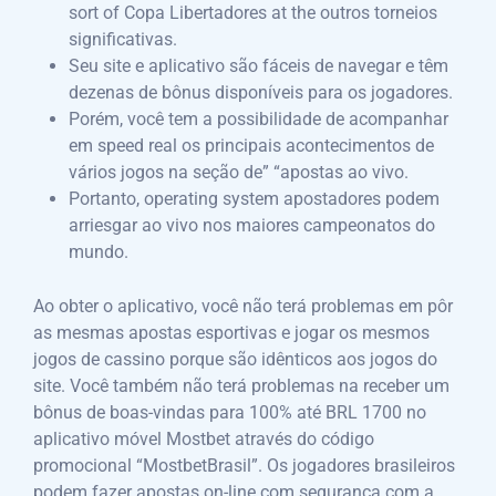
sort of Copa Libertadores at the outros torneios
significativas.
Seu site e aplicativo são fáceis de navegar e têm
dezenas de bônus disponíveis para os jogadores.
Porém, você tem a possibilidade de acompanhar
em speed real os principais acontecimentos de
vários jogos na seção de” “apostas ao vivo.
Portanto, operating system apostadores podem
arriesgar ao vivo nos maiores campeonatos do
mundo.
Ao obter o aplicativo, você não terá problemas em pôr
as mesmas apostas esportivas e jogar os mesmos
jogos de cassino porque são idênticos aos jogos do
site. Você também não terá problemas na receber um
bônus de boas-vindas para 100% até BRL 1700 no
aplicativo móvel Mostbet através do código
promocional “MostbetBrasil”. Os jogadores brasileiros
podem fazer apostas on-line com segurança com a