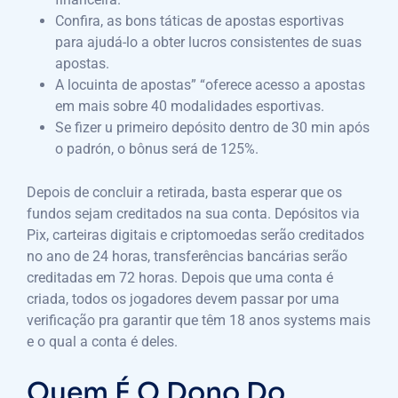
Confira, as bons táticas de apostas esportivas
para ajudá-lo a obter lucros consistentes de suas
apostas.
A locuinta de apostas” “oferece acesso a apostas
em mais sobre 40 modalidades esportivas.
Se fizer u primeiro depósito dentro de 30 min após
o padrón, o bônus será de 125%.
Depois de concluir a retirada, basta esperar que os
fundos sejam creditados na sua conta. Depósitos via
Pix, carteiras digitais e criptomoedas serão creditados
no ano de 24 horas, transferências bancárias serão
creditadas em 72 horas. Depois que uma conta é
criada, todos os jogadores devem passar por uma
verificação pra garantir que têm 18 anos systems mais
e o qual a conta é deles.
Quem É O Dono Do