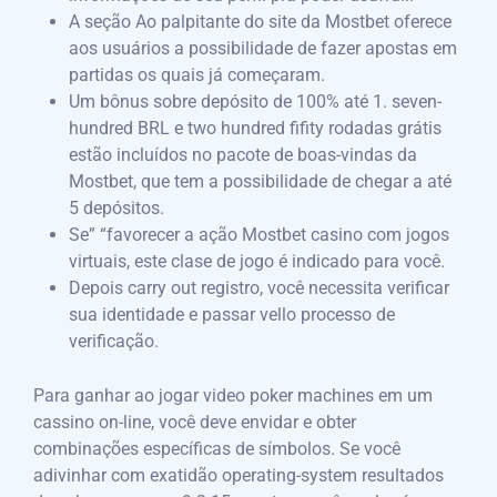
A seção Ao palpitante do site da Mostbet oferece
aos usuários a possibilidade de fazer apostas em
partidas os quais já começaram.
Um bônus sobre depósito de 100% até 1. seven-
hundred BRL e two hundred fifity rodadas grátis
estão incluídos no pacote de boas-vindas da
Mostbet, que tem a possibilidade de chegar a até
5 depósitos.
Se” “favorecer a ação Mostbet casino com jogos
virtuais, este clase de jogo é indicado para você.
Depois carry out registro, você necessita verificar
sua identidade e passar vello processo de
verificação.
Para ganhar ao jogar video poker machines em um
cassino on-line, você deve envidar e obter
combinações específicas de símbolos. Se você
adivinhar com exatidão operating-system resultados