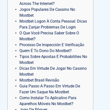
Across The Internet?
Jogos Populares De Cassino No
Mostbet
Mostbet Logon À Conta Pessoal: Dicas
Para Zanjar Problemas De Login
O Que Você Precisa Saber Sobre O
Mostbet?
Processo De Inspección E Verificação
Quem É To Dono Do Mostbet?
Tipos Sobre Apostas E Probabilities No
Mostbet
Dicas Em Virtude De Jogar No Cassino
Mostbet
Mostbet Brasil Revisão
Guia Passo A Passo Em Virtude De
Fazer Um Saque Na Mostbet
Como Instalar To Aplicativo Para
Aparelhos Móveis No Mostbet?
Jogo De Pôquer