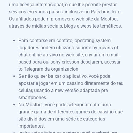
uma licença internacional, o que lhe permite prestar
serviços em vários países, inclusive no País brasileiro.
Os afiliados podem promover o web-site da Mostbet
através de mídias sociais, blogs e websites temáticos.
Para contarse em contato, operating system
jogadores podem utilizar o suporte by means of
chat online ao vivo no web-site, enviar um email-
based para ou, sony ericsson desejarem, acessar
to Telegram da organizacion.
Se não quiser baixar o aplicativo, você pode
apostar e jogar em um cassino diretamente do teu
celular, usando a new versão adaptada pra
smartphones.
Na Mostbet, você pode selecionar entre uma
grande gama de diferentes games de cassino que
são divididos em uma série de categorias
importantes.