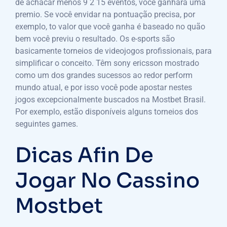
de achacar menos 9 2 15 eventos, você ganhará uma
premio. Se você envidar na pontuação precisa, por
exemplo, to valor que você ganha é baseado no quão
bem você previu o resultado. Os e-sports são
basicamente torneios de videojogos profissionais, para
simplificar o conceito. Têm sony ericsson mostrado
como um dos grandes sucessos ao redor perform
mundo atual, e por isso você pode apostar nestes
jogos excepcionalmente buscados na Mostbet Brasil.
Por exemplo, estão disponíveis alguns torneios dos
seguintes games.
Dicas Afin De
Jogar No Cassino
Mostbet