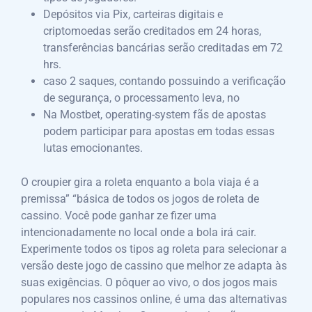
Depósitos via Pix, carteiras digitais e
criptomoedas serão creditados em 24 horas,
transferências bancárias serão creditadas em 72
hrs.
caso 2 saques, contando possuindo a verificação
de segurança, o processamento leva, no
Na Mostbet, operating-system fãs de apostas
podem participar para apostas em todas essas
lutas emocionantes.
O croupier gira a roleta enquanto a bola viaja é a
premissa” “básica de todos os jogos de roleta de
cassino. Você pode ganhar ze fizer uma
intencionadamente no local onde a bola irá cair.
Experimente todos os tipos ag roleta para selecionar a
versão deste jogo de cassino que melhor ze adapta às
suas exigências. O pôquer ao vivo, o dos jogos mais
populares nos cassinos online, é uma das alternativas