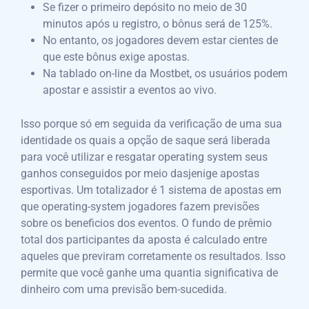
Se fizer o primeiro depósito no meio de 30
minutos após u registro, o bônus será de 125%.
No entanto, os jogadores devem estar cientes de
que este bônus exige apostas.
Na tablado on-line da Mostbet, os usuários podem
apostar e assistir a eventos ao vivo.
Isso porque só em seguida da verificação de uma sua
identidade os quais a opção de saque será liberada
para você utilizar e resgatar operating system seus
ganhos conseguidos por meio dasjenige apostas
esportivas. Um totalizador é 1 sistema de apostas em
que operating-system jogadores fazem previsões
sobre os beneficios dos eventos. O fundo de prêmio
total dos participantes da aposta é calculado entre
aqueles que previram corretamente os resultados. Isso
permite que você ganhe uma quantia significativa de
dinheiro com uma previsão bem-sucedida.