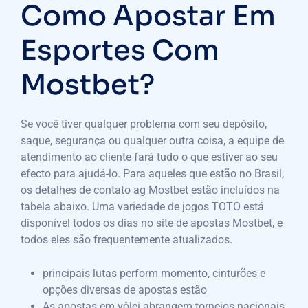
Como Apostar Em
Esportes Com
Mostbet?
Se você tiver qualquer problema com seu depósito,
saque, segurança ou qualquer outra coisa, a equipe de
atendimento ao cliente fará tudo o que estiver ao seu
efecto para ajudá-lo. Para aqueles que estão no Brasil,
os detalhes de contato ag Mostbet estão incluídos na
tabela abaixo. Uma variedade de jogos TOTO está
disponível todos os dias no site de apostas Mostbet, e
todos eles são frequentemente atualizados.
principais lutas perform momento, cinturões e
opções diversas de apostas estão
As apostas em vôlei abrangem torneios nacionais