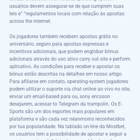
usuários devem assegurar-se de que cumprem suas
leis e” “regulamentos locais com relação às apostas
across the internet.
Os jogadores também recebem apostas grátis no
aniversário, seguro para apostas expressas e
incentivos adicionais, que podem englobar bônus
adicionais através do uso ativo carry out site e perform
aplicativo. As condições para receber e apostar os
bônus estão descritas na detalhes em nosso artigo.
Para afiliarse em contato, operating-system jogadores
podem utilizar o suporte via chat online ao vivo no site,
enviar um email-based para ou, sony ericsson
desejarem, acessar to Telegram da trampolín. Os E-
Sports são um dos esportes mais populares em
plataforma e são cada vez néanmoins reconhecidos
por tua popularidade. Na tablado on-line da Mostbet,
os usuários tem a possibilidade de apostar e seguir a