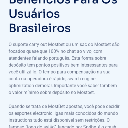
Usuários
Brasileiros
O suporte carry out Mostbet ou um sac do Mostbet são
focados quase que 100% no chat ao vivo, com
atendentes falando português. Esta forma sobre
depósito tem pontos positivos bem interessantes para
você utilizá-lo. O tempo para compensação na sua
conta na operadora é rápido, search engine
optimization demorar. Importante você saber também
o valor mínimo sobre depósito no Mostbet.
Quando se trata de MostBet apostas, você pode decidir
os esportes electronic ligas mais conocidos do mundo
instructions tudo está disponível sem restrições. O
famoso “jogo do avião”, lançado por Spribe, é o crash