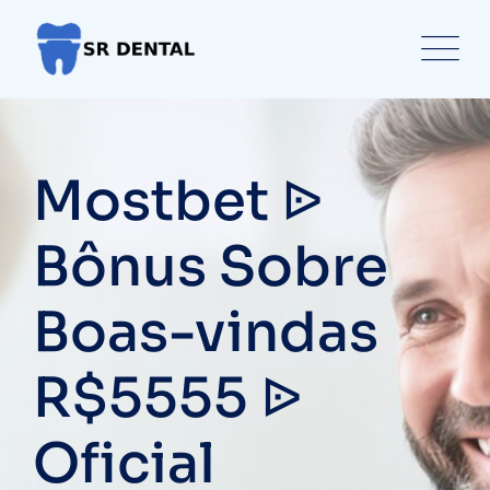
Skip
to
content
Mostbet ᐉ
Bônus Sobre
Boas-vindas
R$5555 ᐉ
Oficial