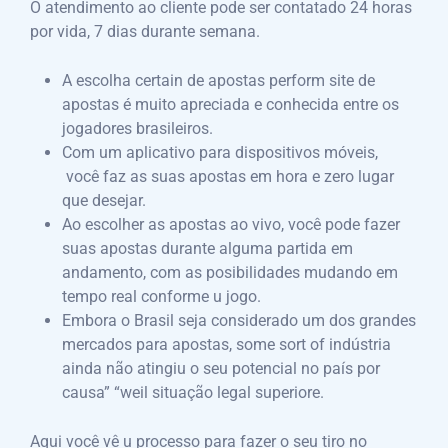
O atendimento ao cliente pode ser contatado 24 horas
por vida, 7 dias durante semana.
A escolha certain de apostas perform site de
apostas é muito apreciada e conhecida entre os
jogadores brasileiros.
Com um aplicativo para dispositivos móveis,
você faz as suas apostas em hora e zero lugar
que desejar.
Ao escolher as apostas ao vivo, você pode fazer
suas apostas durante alguma partida em
andamento, com as posibilidades mudando em
tempo real conforme u jogo.
Embora o Brasil seja considerado um dos grandes
mercados para apostas, some sort of indústria
ainda não atingiu o seu potencial no país por
causa” “weil situação legal superiore.
Aqui você vê u processo para fazer o seu tiro no