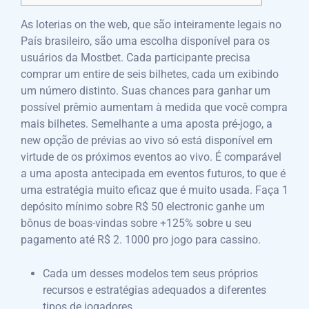
As loterias on the web, que são inteiramente legais no
País brasileiro, são uma escolha disponível para os
usuários da Mostbet. Cada participante precisa
comprar um entire de seis bilhetes, cada um exibindo
um número distinto. Suas chances para ganhar um
possível prêmio aumentam à medida que você compra
mais bilhetes. Semelhante a uma aposta pré-jogo, a
new opção de prévias ao vivo só está disponível em
virtude de os próximos eventos ao vivo. É comparável
a uma aposta antecipada em eventos futuros, to que é
uma estratégia muito eficaz que é muito usada. Faça 1
depósito mínimo sobre R$ 50 electronic ganhe um
bônus de boas-vindas sobre +125% sobre u seu
pagamento até R$ 2. 1000 pro jogo para cassino.
Cada um desses modelos tem seus próprios
recursos e estratégias adequados a diferentes
tipos de jogadores.