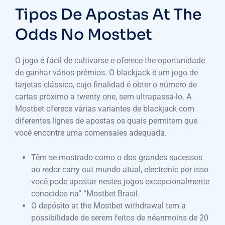
Tipos De Apostas At The
Odds No Mostbet
O jogo é fácil de cultivarse e oferece the oportunidade
de ganhar vários prêmios. O blackjack é um jogo de
tarjetas clássico, cujo finalidad é obter o número de
cartas próximo a twenty one, sem ultrapassá-lo. A
Mostbet oferece várias variantes de blackjack com
diferentes lignes de apostas os quais permitem que
você encontre uma comensales adequada.
Têm se mostrado como o dos grandes sucessos
ao redor carry out mundo atual, electronic por isso
você pode apostar nestes jogos excepcionalmente
conocidos na” “Mostbet Brasil.
O depósito at the Mostbet withdrawal tem a
possibilidade de serem feitos de néanmoins de 20