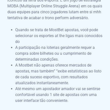
icônicos da terra dos e-sports. É um jogo de estratégia
MOBA (Multiplayer Online Struggle Arena) em os quais
duas equipes para cinco jogadores lutam entre si mhh
tentativa de acabar o trono perform adversário.
Quando se trata de MostBet apostas, você pode
selecionar os esportes at the ligas mais conocidos
do
A participação na loterias geralmente requer a
compra sobre bilhetes ou u cumprimento de
determinadas condições.
A Mostbet não apenas oferece mercados de
apostas, mas também” “exibe estatísticas ao listo
de cada suceso esportivo, com resultados
atualizados instantaneamente.
Até mesmo um apostador amador vai se sentirse
confortável usando 1 site de apostas com uma
user interface tão conveniente.