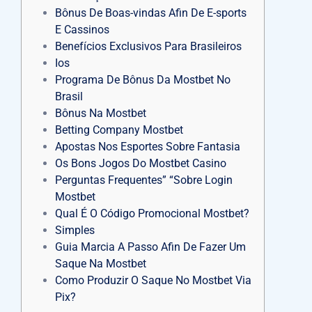
Bônus De Boas-vindas Afin De E-sports
E Cassinos
Benefícios Exclusivos Para Brasileiros
Ios
Programa De Bônus Da Mostbet No
Brasil
Bônus Na Mostbet
Betting Company Mostbet
Apostas Nos Esportes Sobre Fantasia
Os Bons Jogos Do Mostbet Casino
Perguntas Frequentes” “Sobre Login
Mostbet
Qual É O Código Promocional Mostbet?
Simples
Guia Marcia A Passo Afin De Fazer Um
Saque Na Mostbet
Como Produzir O Saque No Mostbet Via
Pix?