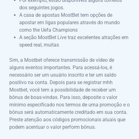
Por exemplo, estão disponíveis alguns torneios
dos seguintes jogos.
A casa de apostas MostBet tem opções de
apostar em ligas populares através do mundo
como the Uefa Champions
A seção MostBet Live traz excelentes atrações em
speed real, muitas
Sim, a Mostbet oferece transmissão de vídeo de
alguns eventos importantes. Para acessá-los, é
necessário ser um usuário inscrito e ter um saldo
positivo na conta. Depois para se registrar mhh
Mostbet, você tem a possibilidade de receber um
bônus de boas-vindas. Para isso, deposite o valor
mínimo especificado nos termos de uma promoção e o
bônus será automaticamente creditado em sua conta.
Preste atenção aos códigos promocionais atuais que
podem acentuar o valor perform bônus.