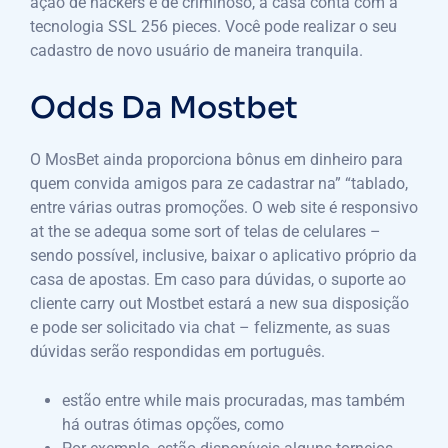
ação de hackers e de criminoso, a casa conta com a
tecnologia SSL 256 pieces. Você pode realizar o seu
cadastro de novo usuário de maneira tranquila.
Odds Da Mostbet
O MosBet ainda proporciona bônus em dinheiro para
quem convida amigos para ze cadastrar na” “tablado,
entre várias outras promoções. O web site é responsivo
at the se adequa some sort of telas de celulares –
sendo possível, inclusive, baixar o aplicativo próprio da
casa de apostas. Em caso para dúvidas, o suporte ao
cliente carry out Mostbet estará a new sua disposição
e pode ser solicitado via chat – felizmente, as suas
dúvidas serão respondidas em português.
estão entre while mais procuradas, mas também
há outras ótimas opções, como