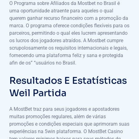
O Programa sobre Afiliados da Mostbet no Brasil é
uma oportunidade atraente para aqueles o qual
querem ganhar recurso financeiro com a promoção da
marca. O programa oferece condições flexíveis para os
parceiros, permitindo o qual eles lucrem apresentando
os lucros dos jogadores atraídos. A Mostbet cumpre
scrupolosamente os requisitos internacionais e legais,
fornecendo uma plataforma feliz y sana e protegida
afin de os” “usuários no Brasil.
Resultados E Estatísticas
Weil Partida
A MostBet traz para seus jogadores e apostadores
muitas promoções regulares, além de várias
promoções e condições especiais que aprimoram suas
experiências na 5win plataforma. O MostBet Casino
tem valores mínimos baixos para seus métodos de