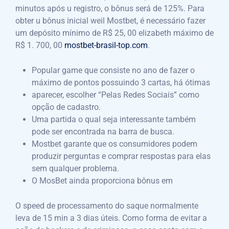
minutos após u registro, o bônus será de 125%. Para
obter u bônus inicial weil Mostbet, é necessário fazer
um depósito mínimo de R$ 25, 00 elizabeth máximo de
R$ 1. 700, 00
mostbet-brasil-top.com
.
Popular game que consiste no ano de fazer o
máximo de pontos possuindo 3 cartas, há ótimas
aparecer, escolher “Pelas Redes Sociais” como
opção de cadastro.
Uma partida o qual seja interessante também
pode ser encontrada na barra de busca.
Mostbet garante que os consumidores podem
produzir perguntas e comprar respostas para elas
sem qualquer problema.
O MosBet ainda proporciona bônus em
O speed de processamento do saque normalmente
leva de 15 min a 3 dias úteis. Como forma de evitar a