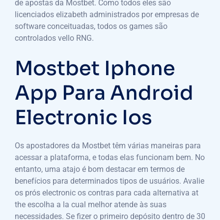
de apostas da Mostbet. Como todos eles são
licenciados elizabeth administrados por empresas de
software conceituadas, todos os games são
controlados vello RNG.
Mostbet Iphone
App Para Android
Electronic Ios
Os apostadores da Mostbet têm várias maneiras para
acessar a plataforma, e todas elas funcionam bem. No
entanto, uma atajo é bom destacar em termos de
benefícios para determinados tipos de usuários. Avalie
os prós electronic os contras para cada alternativa at
the escolha a la cual melhor atende às suas
necessidades. Se fizer o primeiro depósito dentro de 30