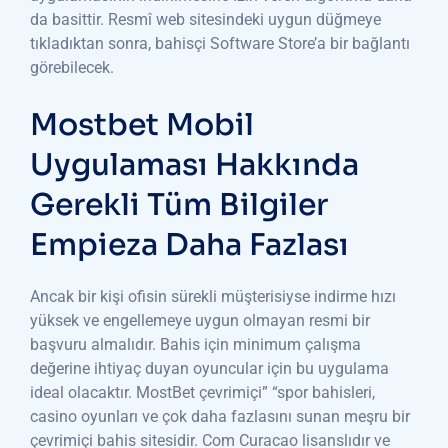
da basittir. Resmî web sitesindeki uygun düğmeye
tıkladıktan sonra, bahisçi Software Store’a bir bağlantı
görebilecek.
Mostbet Mobil
Uygulaması Hakkında
Gerekli Tüm Bilgiler
Empieza Daha Fazlası
Ancak bir kişi ofisin sürekli müşterisiyse indirme hızı
yüksek ve engellemeye uygun olmayan resmi bir
başvuru almalıdır. Bahis için minimum çalışma
değerine ihtiyaç duyan oyuncular için bu uygulama
ideal olacaktır. MostBet çevrimiçi” “spor bahisleri,
casino oyunları ve çok daha fazlasını sunan meşru bir
çevrimiçi bahis sitesidir. Com Curacao lisanslıdır ve