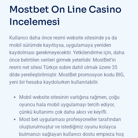
Mostbet On Line Casino
Incelemesi
Kullanıcı daha önce resmi website sitesinde ya da
mobil sürümde kayıtlıysa, uygulamaya yeniden
kaydolması gerekmeyecektir. Yetkilendirme için, daha
önce belirtilen verileri girmek yeterlidir. MostBet’in
resmi net sitesi Türkçe sobre dahil olmak üzere 35
dilde yerelleştirilmiştir. MostBet promosyon kodu BIG,
yeni bir hesaba kaydolurken kullanılabilir.
Mobil website sitesinin varlığına rağmen, çoğu
oyuncu hala mobil uygulamayı tercih ediyor,
çünkü kullanımı çok daha akıcı ve keyifli.
Most bet uygulaması profesyoneller tarafından
oluşturulmuştur ve istediğiniz oyunu kolayca
bulmanızı sağlayan kullanıcı dostu empieza hoş