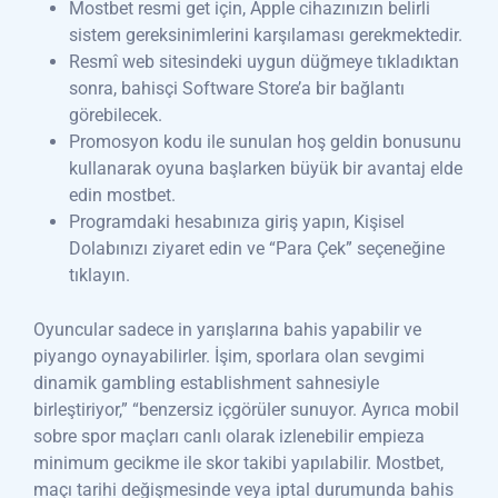
Mostbet resmi get için, Apple cihazınızın belirli
sistem gereksinimlerini karşılaması gerekmektedir.
Resmî web sitesindeki uygun düğmeye tıkladıktan
sonra, bahisçi Software Store’a bir bağlantı
görebilecek.
Promosyon kodu ile sunulan hoş geldin bonusunu
kullanarak oyuna başlarken büyük bir avantaj elde
edin mostbet.
Programdaki hesabınıza giriş yapın, Kişisel
Dolabınızı ziyaret edin ve “Para Çek” seçeneğine
tıklayın.
Oyuncular sadece in yarışlarına bahis yapabilir ve
piyango oynayabilirler. İşim, sporlara olan sevgimi
dinamik gambling establishment sahnesiyle
birleştiriyor,” “benzersiz içgörüler sunuyor. Ayrıca mobil
sobre spor maçları canlı olarak izlenebilir empieza
minimum gecikme ile skor takibi yapılabilir. Mostbet,
maçı tarihi değişmesinde veya iptal durumunda bahis