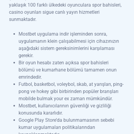
yaklaşık 100 farklı ülkedeki oyunculara spor bahisleri,
casino oyunları sigue canlı yayın hizmetleri
sunmaktadır.
Mostbet uygulama indir işleminden sonra,
uygulamanın klein çalışabilmesi için cihazınızın
aşağıdaki sistem gereksinimlerini karşılaması
gerekir.
Bir oyun hesabı zaten açıksa spor bahisleri
bölümü ve kumarhane bölümü tamamen onun
emrindedir.
Futbol, basketbol, voleybol, skab, at yarışları, ping-
pong ve hokey gibi birbirinden popüler branşları
mobilde bulmak your ex zaman mümkündür.
Mostbet, kullanıcılarının güvenliği ve gizliliği
konusunda kararlıdır.
Google Play Store’da bulunmamasının sebebi
kumar uygulamaları politikalarından