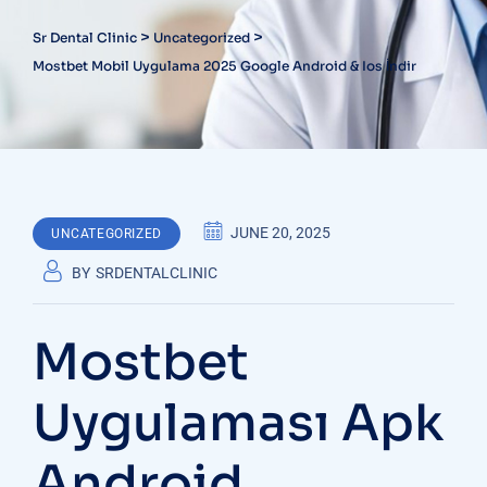
>
>
Sr Dental Clinic
Uncategorized
Mostbet Mobil Uygulama 2025 Google Android & Ios İndir
JUNE 20, 2025
UNCATEGORIZED
BY
SRDENTALCLINIC
Mostbet
Uygulaması Apk
Android