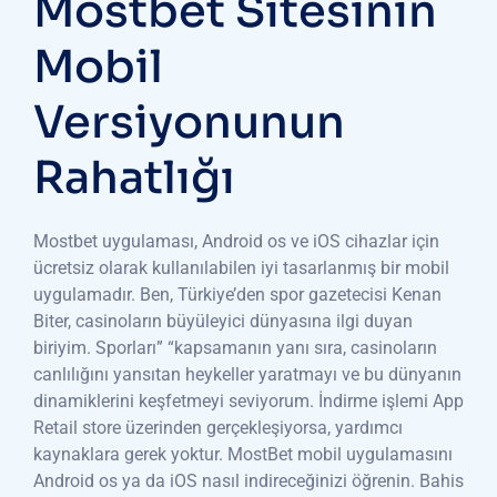
Mostbet Sitesinin
Mobil
Versiyonunun
Rahatlığı
Mostbet uygulaması, Android os ve iOS cihazlar için
ücretsiz olarak kullanılabilen iyi tasarlanmış bir mobil
uygulamadır. Ben, Türkiye’den spor gazetecisi Kenan
Biter, casinoların büyüleyici dünyasına ilgi duyan
biriyim. Sporları” “kapsamanın yanı sıra, casinoların
canlılığını yansıtan heykeller yaratmayı ve bu dünyanın
dinamiklerini keşfetmeyi seviyorum. İndirme işlemi App
Retail store üzerinden gerçekleşiyorsa, yardımcı
kaynaklara gerek yoktur. MostBet mobil uygulamasını
Android os ya da iOS nasıl indireceğinizi öğrenin. Bahis