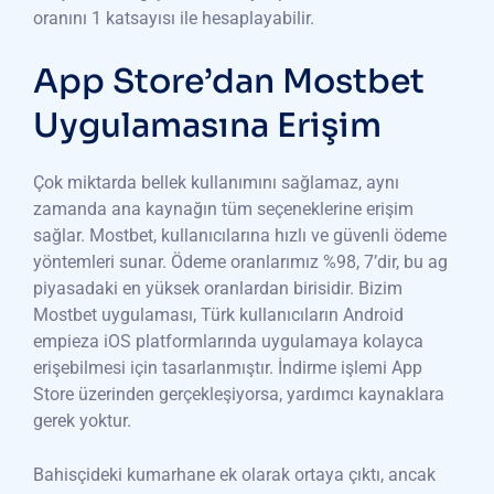
oranını 1 katsayısı ile hesaplayabilir.
App Store’dan Mostbet
Uygulamasına Erişim
Çok miktarda bellek kullanımını sağlamaz, aynı
zamanda ana kaynağın tüm seçeneklerine erişim
sağlar. Mostbet, kullanıcılarına hızlı ve güvenli ödeme
yöntemleri sunar. Ödeme oranlarımız %98, 7’dir, bu ag
piyasadaki en yüksek oranlardan birisidir. Bizim
Mostbet uygulaması, Türk kullanıcıların Android
empieza iOS platformlarında uygulamaya kolayca
erişebilmesi için tasarlanmıştır. İndirme işlemi App
Store üzerinden gerçekleşiyorsa, yardımcı kaynaklara
gerek yoktur.
Bahisçideki kumarhane ek olarak ortaya çıktı, ancak