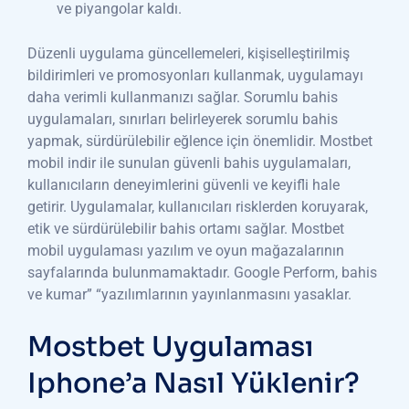
ve piyangolar kaldı.
Düzenli uygulama güncellemeleri, kişiselleştirilmiş
bildirimleri ve promosyonları kullanmak, uygulamayı
daha verimli kullanmanızı sağlar. Sorumlu bahis
uygulamaları, sınırları belirleyerek sorumlu bahis
yapmak, sürdürülebilir eğlence için önemlidir. Mostbet
mobil indir ile sunulan güvenli bahis uygulamaları,
kullanıcıların deneyimlerini güvenli ve keyifli hale
getirir. Uygulamalar, kullanıcıları risklerden koruyarak,
etik ve sürdürülebilir bahis ortamı sağlar. Mostbet
mobil uygulaması yazılım ve oyun mağazalarının
sayfalarında bulunmamaktadır. Google Perform, bahis
ve kumar” “yazılımlarının yayınlanmasını yasaklar.
Mostbet Uygulaması
Iphone’a Nasıl Yüklenir?