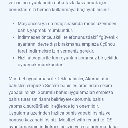
ve casino oyunlarında daha fazla kazanmak için
bonuslarımızı hemen kullanmaya başlayabilirsiniz.
Maç öncesi ya da maç sırasında mobil üzerinden
bahis yapmak mümkündür.
İndirmeden önce, akıllı telefonunuzdaki” “güvenlik
ayarlarını devre dışı bırakmanız empieza üçüncü
taraf indirmelere izin vermeniz gerekir.
Hızlı altyapısı ile tüm oyunları sorunsuz bir şekilde
oynamak mümkündür.
Mostbet uygulaması ile Tekli bahisler, Akümülatör
bahisleri empieza Sistem bahisleri arasından seçim
yapabilirsiniz. Sorumlu bahis uygulamaları empieza
bahis tutar sınırlarını belirleyerek sorumlu bahis
yapmak, sürdürülebilir eğlence için önemlidir.
Uygulama üzerinden hızlıca bahis yapabilirsiniz ve
bonusu kazanabilirsiniz. Mostbet with regard to iOS
uygulamasının indirilmesine izin veren algoritma daha