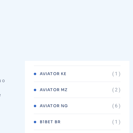
( 1 )
AVIATOR
( 1 )
AVIATOR CASINO DE
( 1 )
AVIATOR CASINO FR
( 1 )
AVIATOR IN
 em
( 1 )
AVIATOR KE
u o
( 2 )
AVIATOR MZ
e
( 6 )
AVIATOR NG
( 1 )
B1BET BR