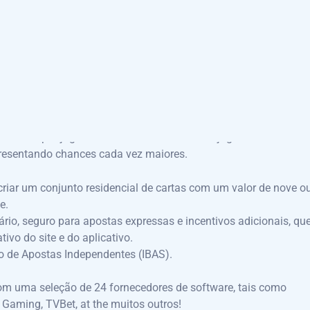
ara resultados compõem alguma aposta do programa. O
 acumulador do sistema. Embora seja uma aposta néanmoins
astante juicioso. Faça um depósito mínimo de R$ 50 e ganhe um
2. 000 pro jogo de cassino. O Aviator é um jogo sobre colisão
presentando chances cada vez maiores.
criar um conjunto residencial de cartas com um valor de nove o
e.
io, seguro para apostas expressas e incentivos adicionais, qu
tivo do site e do aplicativo.
ço de Apostas Independentes (IBAS).
com uma seleção de 24 fornecedores de software, tais como
 Gaming, TVBet, at the muitos outros!