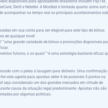
idos disponíveis para apostadores Brasileiros incluem PayTM,
Card, Skrill e Neteller. A Mostbet é limitada quanto some sort 
ode acompanhar na tempo real os principais acontecimentos sob
edas em sua conta para ser elegível para este tipo de bônus.
es de qualquer nível!
m” “uma grande variedade de bônus e promoções disponíveis pa
ciar.
ntos futuros, o os quais” “é uma estratégia bastante eficaz q
missado com o pelea à lavagem para dinheiro. Uma confirmação
 the este agente para apostas obter 4 de possíveis 5 pontos na
sil seja considerado um dos grandes mercados em virtude de
 durante causa da situação legal predominante. Apostas não são
ntadas por algumas políticas.