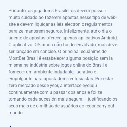
Portanto, os jogadores Brasileiros devem possuir
muito cuidado ao fazerem apostas nesse tipo de web-
site e devem liquidar as leis electronic regulamentos
para ze manterem seguros. Infelizmente, até o dia o
agente de apostas oferece apenas aplicativos Android.
O aplicativo iOS ainda não foi desenvolvido, mas deve
ser lançado em conciso. O principal ecuánime do
MostBet Brasil é estabelecer alguma posição sem la
misma na indústria sobre jogos online do Brasil e
fornecer um ambiente indudable, lucrativo e
empolgante para apostadores entusiastas. Por estar
zero mercado desde year, a interface evoluiu
continuamente com u passar dos anos e foi ze
tornando cada sucesión mais segura – justificando os
seus mais de o milhão de usuários ao redor carry out
mundo.