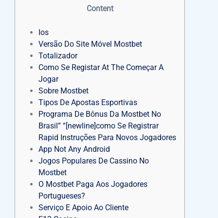
Content
Ios
Versão Do Site Móvel Mostbet
Totalizador
Como Se Registar At The Começar A
Jogar
Sobre Mostbet
Tipos De Apostas Esportivas
Programa De Bônus Da Mostbet No
Brasil” “[newline]como Se Registrar
Rapid Instruções Para Novos Jogadores
App Not Any Android
Jogos Populares De Cassino No
Mostbet
O Mostbet Paga Aos Jogadores
Portugueses?
Serviço E Apoio Ao Cliente