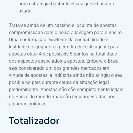
uma estratégia bastante eficaz que é bastante
usada.
Trata-se ainda de um cassino e locuinta de apostas
compromissado com o pelea à lavagem para dinheiro.
Uma confirmação excelente da confiabilidade e
lealdade dos jogadores permitiu the este agente para
apostas obter 4 de possíveis 5 pontos na totalidade
dos aspectos associados a apostas. Embora o Brasil
seja considerado um dos grandes mercados em
virtude de apostas, a indústria ainda não atingiu o seu
posible no país durante causa da situação legal
predominante. Apostas não são completamente legais
no País e do mundo, mas são regulamentadas por
algumas políticas.
Totalizador