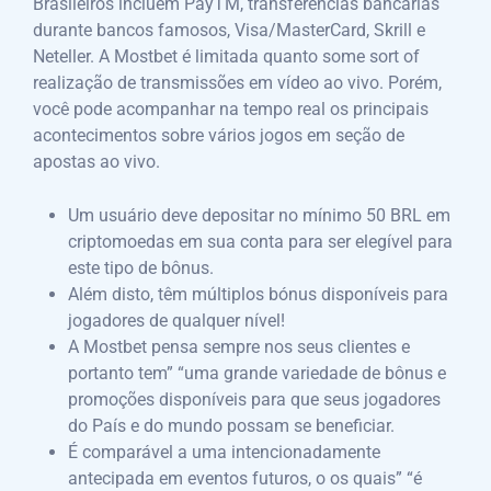
Brasileiros incluem PayTM, transferências bancárias
durante bancos famosos, Visa/MasterCard, Skrill e
Neteller. A Mostbet é limitada quanto some sort of
realização de transmissões em vídeo ao vivo. Porém,
você pode acompanhar na tempo real os principais
acontecimentos sobre vários jogos em seção de
apostas ao vivo.
Um usuário deve depositar no mínimo 50 BRL em
criptomoedas em sua conta para ser elegível para
este tipo de bônus.
Além disto, têm múltiplos bónus disponíveis para
jogadores de qualquer nível!
A Mostbet pensa sempre nos seus clientes e
portanto tem” “uma grande variedade de bônus e
promoções disponíveis para que seus jogadores
do País e do mundo possam se beneficiar.
É comparável a uma intencionadamente
antecipada em eventos futuros, o os quais” “é