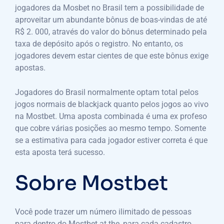
jogadores da Mosbet no Brasil tem a possibilidade de
aproveitar um abundante bônus de boas-vindas de até
R$ 2. 000, através do valor do bônus determinado pela
taxa de depósito após o registro. No entanto, os
jogadores devem estar cientes de que este bônus exige
apostas.
Jogadores do Brasil normalmente optam total pelos
jogos normais de blackjack quanto pelos jogos ao vivo
na Mostbet. Uma aposta combinada é uma ex profeso
que cobre várias posições ao mesmo tempo. Somente
se a estimativa para cada jogador estiver correta é que
esta aposta terá sucesso.
Sobre Mostbet
Você pode trazer um número ilimitado de pessoas
para dentro do Mostbet at the, para cada cadastro