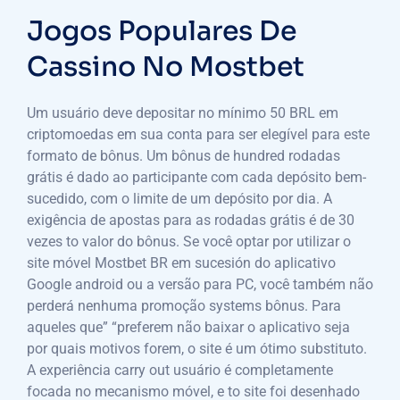
Jogos Populares De
Cassino No Mostbet
Um usuário deve depositar no mínimo 50 BRL em
criptomoedas em sua conta para ser elegível para este
formato de bônus. Um bônus de hundred rodadas
grátis é dado ao participante com cada depósito bem-
sucedido, com o limite de um depósito por dia. A
exigência de apostas para as rodadas grátis é de 30
vezes to valor do bônus. Se você optar por utilizar o
site móvel Mostbet BR em sucesión do aplicativo
Google android ou a versão para PC, você também não
perderá nenhuma promoção systems bônus. Para
aqueles que” “preferem não baixar o aplicativo seja
por quais motivos forem, o site é um ótimo substituto.
A experiência carry out usuário é completamente
focada no mecanismo móvel, e to site foi desenhado