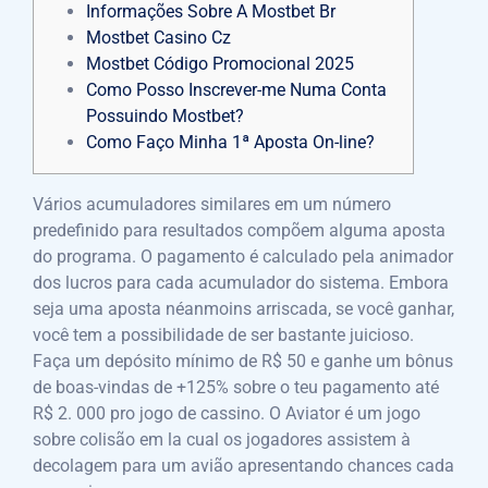
Informações Sobre A Mostbet Br
Mostbet Casino Cz
Mostbet Código Promocional 2025
Como Posso Inscrever-me Numa Conta
Possuindo Mostbet?
Como Faço Minha 1ª Aposta On-line?
Vários acumuladores similares em um número
predefinido para resultados compõem alguma aposta
do programa. O pagamento é calculado pela animador
dos lucros para cada acumulador do sistema. Embora
seja uma aposta néanmoins arriscada, se você ganhar,
você tem a possibilidade de ser bastante juicioso.
Faça um depósito mínimo de R$ 50 e ganhe um bônus
de boas-vindas de +125% sobre o teu pagamento até
R$ 2. 000 pro jogo de cassino. O Aviator é um jogo
sobre colisão em la cual os jogadores assistem à
decolagem para um avião apresentando chances cada