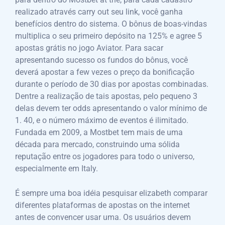
realizado através carry out seu link, você ganha
benefícios dentro do sistema. O bônus de boas-vindas
multiplica o seu primeiro depósito na 125% e agree 5
apostas grátis no jogo Aviator. Para sacar
apresentando sucesso os fundos do bônus, você
deverá apostar a few vezes o preço da bonificação
durante o período de 30 dias por apostas combinadas.
Dentre a realização de tais apostas, pelo pequeno 3
delas devem ter odds apresentando o valor mínimo de
1. 40, e o número máximo de eventos é ilimitado.
Fundada em 2009, a Mostbet tem mais de uma
década para mercado, construindo uma sólida
reputação entre os jogadores para todo o universo,
especialmente em Italy.
É sempre uma boa idéia pesquisar elizabeth comparar
diferentes plataformas de apostas on the internet
antes de convencer usar uma. Os usuários devem