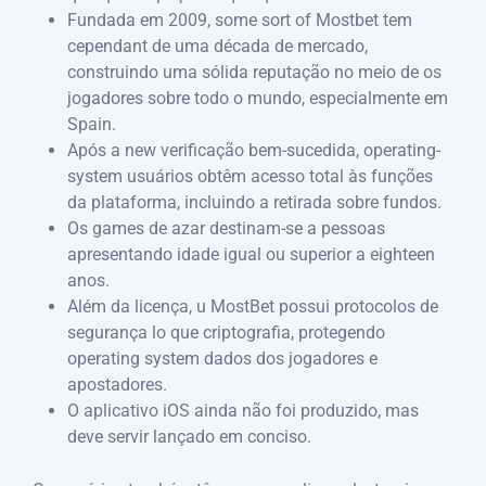
Fundada em 2009, some sort of Mostbet tem
cependant de uma década de mercado,
construindo uma sólida reputação no meio de os
jogadores sobre todo o mundo, especialmente em
Spain.
Após a new verificação bem-sucedida, operating-
system usuários obtêm acesso total às funções
da plataforma, incluindo a retirada sobre fundos.
Os games de azar destinam-se a pessoas
apresentando idade igual ou superior a eighteen
anos.
Além da licença, u MostBet possui protocolos de
segurança lo que criptografia, protegendo
operating system dados dos jogadores e
apostadores.
O aplicativo iOS ainda não foi produzido, mas
deve servir lançado em conciso.