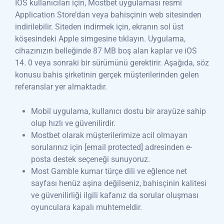
İOS kullanıcıları için, Mostbet uygulaması resmi
Application Store’dan veya bahisçinin web sitesinden
indirilebilir. Siteden indirmek için, ekranın sol üst
köşesindeki Apple simgesine tıklayın. Uygulama,
cihazınızın belleğinde 87 MB boş alan kaplar ve iOS
14. 0 veya sonraki bir sürümünü gerektirir. Aşağıda, söz
konusu bahis şirketinin gerçek müşterilerinden gelen
referanslar yer almaktadır.
Mobil uygulama, kullanıcı dostu bir arayüze sahip
olup hızlı ve güvenilirdir.
Mostbet olarak müşterilerimize acil olmayan
sorularınız için [email protected] adresinden e-
posta destek seçeneği sunuyoruz.
Most Gamble kumar türçe dili ve eğlence net
sayfası henüz aşina değilseniz, bahisçinin kalitesi
ve güvenilirliği ilgili kafanız da sorular oluşması
oyunculara kapalı muhtemeldir.