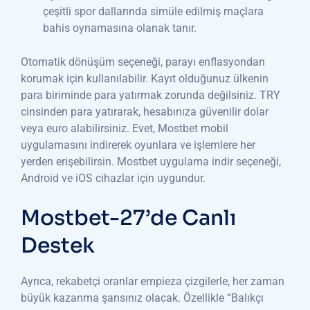
çeşitli spor dallarında simüle edilmiş maçlara
bahis oynamasına olanak tanır.
Otomatik dönüşüm seçeneği, parayı enflasyondan
korumak için kullanılabilir. Kayıt olduğunuz ülkenin
para biriminde para yatırmak zorunda değilsiniz. TRY
cinsinden para yatırarak, hesabınıza güvenilir dolar
veya euro alabilirsiniz. Evet, Mostbet mobil
uygulamasını indirerek oyunlara ve işlemlere her
yerden erişebilirsin. Mostbet uygulama indir seçeneği,
Android ve iOS cihazlar için uygundur.
Mostbet-27’de Canlı
Destek
Ayrıca, rekabetçi oranlar empieza çizgilerle, her zaman
büyük kazanma şansınız olacak. Özellikle “Balıkçı