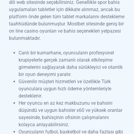
dili web sitesinde seçebilirsiniz. Genellikle spor bahis
uygulamaları tabletler için dikkate alınmaz, ancak bu
platform önde gelen tüm tablet markalarını destekleme
taahhüdünde bulunmuştur. Mostbet sitesinde geniş bir
on line casino oyunları ve bahis seçenekleri yelpazesi
bulunmaktadır.
Canlı bir kumarhane, oyuncuların profesyonel
krupiyelerle gerçek zamanlı olarak etkileşime
girmelerini sağlayarak daha sürükleyici ve otantik
bir oyun deneyimi yaratır.
Güvenilir müşteri hizmetleri ve özellikle Türk
oyunculara uygun hızlı ödeme yöntemleriyle
desteklenir.
Her oyuncu en az kez makbuzunu ve bahsini
düşündü ve uygun bahisler x60 ve yüksek oranlar
sayesinde, bahisçinin ofisinin çalışmalarını
kolayca anlayabilirsiniz.
Oyuncuların futbol, basketbol ve daha fazlası gibi