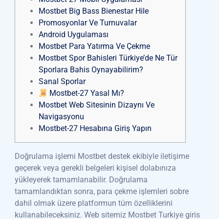
Mostbet Big Bass Bienestar Hile
Promosyonlar Ve Turnuvalar
Android Uygulaması
Mostbet Para Yatırma Ve Çekme
Mostbet Spor Bahisleri Türkiye’de Ne Tür
Sporlara Bahis Oynayabilirim?
Sanal Sporlar
Mostbet-27 Yasal Mı?
Mostbet Web Sitesinin Dizaynı Ve
Navigasyonu
Mostbet-27 Hesabına Giriş Yapın
Doğrulama işlemi Mostbet destek ekibiyle iletişime
geçerek veya gerekli belgeleri kişisel dolabınıza
yükleyerek tamamlanabilir. Doğrulama
tamamlandıktan sonra, para çekme işlemleri sobre
dahil olmak üzere platformun tüm özelliklerini
kullanabileceksiniz. Web sitemiz Mostbet Turkiye giris