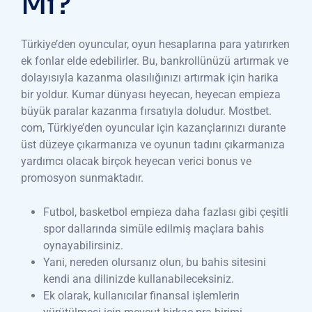
Mı?
Türkiye’den oyuncular, oyun hesaplarına para yatırırken
ek fonlar elde edebilirler. Bu, bankrollünüzü artırmak ve
dolayısıyla kazanma olasılığınızı artırmak için harika
bir yoldur. Kumar dünyası heyecan, heyecan empieza
büyük paralar kazanma fırsatıyla doludur. Mostbet.
com, Türkiye’den oyuncular için kazançlarınızı durante
üst düzeye çıkarmanıza ve oyunun tadını çıkarmanıza
yardımcı olacak birçok heyecan verici bonus ve
promosyon sunmaktadır.
Futbol, basketbol empieza daha fazlası gibi çeşitli
spor dallarında simüle edilmiş maçlara bahis
oynayabilirsiniz.
Yani, nereden olursanız olun, bu bahis sitesini
kendi ana dilinizde kullanabileceksiniz.
Ek olarak, kullanıcılar finansal işlemlerin