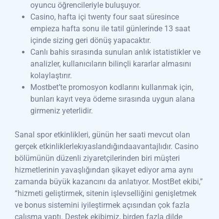
oyuncu öğrencileriyle buluşuyor.
Casino, hafta içi twenty four saat süresince
empieza hafta sonu ile tatil günlerinde 13 saat
içinde sizing geri dönüş yapacaktır.
Canlı bahis sırasında sunulan anlık istatistikler ve
analizler, kullanıcıların bilinçli kararlar almasını
kolaylaştırır.
Mostbet’te promosyon kodlarını kullanmak için,
bunları kayıt veya ödeme sırasında uygun alana
girmeniz yeterlidir.
Sanal spor etkinlikleri, günün her saati mevcut olan
gerçek etkinliklerlekıyaslandığındaavantajlıdır. Casino
bölümünün düzenli ziyaretçilerinden biri müşteri
hizmetlerinin yavaşlığından şikayet ediyor ama aynı
zamanda büyük kazancını da anlatıyor. MostBet ekibi,”
“hizmeti geliştirmek, sitenin işlevselliğini genişletmek
ve bonus sistemini iyileştirmek açısından çok fazla
çalışma yaptı. Destek ekibimiz, birden fazla dilde