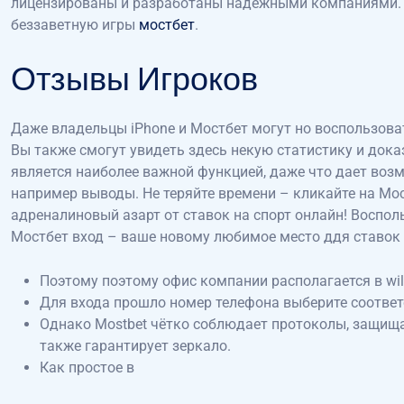
лицензированы и разработаны надежными компаниями. К
беззаветную игры
мостбет
.
Отзывы Игроков
Даже владельцы iPhone и Мостбет могут но воспользова
Вы также смогут увидеть здесь некую статистику и дока
является наиболее важной функцией, даже что дает возм
например выводы. Не теряйте времени – кликайте на Мо
адреналиновый азарт от ставок на спорт онлайн! Воспол
Мостбет вход – ваше новому любимое место ддя ставок 
Поэтому поэтому офис компании располагается в wille
Для входа прошло номер телефона выберите соотве
Однако Mostbet чётко соблюдает протоколы, защища
также гарантирует зеркало.
Как простое в