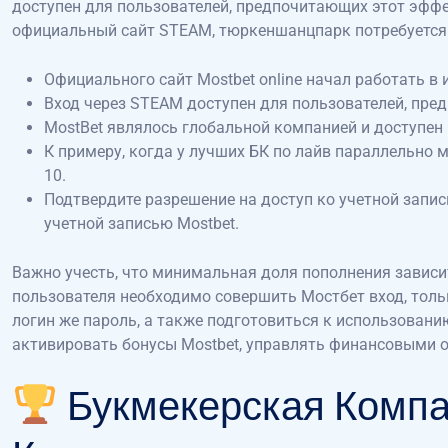
доступен для пользователей, предпочитающих этот эффе
официальный сайт STEAM, тюркеншанцпарк потребуется
Официального сайт Mostbet online начал работать в 
Вход через STEAM доступен для пользователей, пре
MostBet являлось глобальной компанией и доступен 
К примеру, когда у лучших БК по лайв параллельно 
10.
Подтвердите разрешение на доступ ко учетной запис
учетной записью Mostbet.
Важно учесть, что минимальная доля пополнения зависи
пользователя необходимо совершить Мостбет вход, толь
логин же пароль, а также подготовиться к использовани
активировать бонусы Mostbet, управлять финансовыми о
Букмекерская Комп