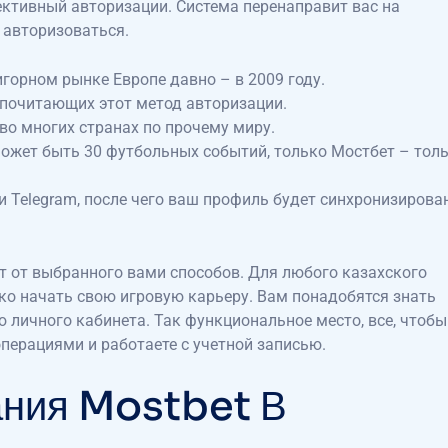
ктивный авторизации. Система перенаправит вас на
 авторизоваться.
игорном рынке Европе давно – в 2009 году.
дпочитающих этот метод авторизации.
во многих странах по прочему миру.
может быть 30 футбольных событий, только Мостбет – тол
и Telegram, после чего ваш профиль будет синхронизирован
т от выбранного вами способов. Для любого казахского
ко начать свою игровую карьеру. Вам понадобятся знать
ю личного кабинета. Так функциональное место, все, чтобы
перациями и работаете с учетной записью.
ания Mostbet В