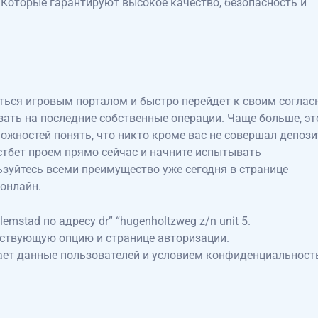
оторые гарантируют высокое качество, безопасность и
ться игровым порталом и быстро перейдет к своим соглас
зать на последние собственные операции. Чаще больше, эт
ожностей понять, что никто кроме вас не совершал депоз
стбет проем прямо сейчас и начните испытывать
ьзуйтесь всеми преимущество уже сегодня в странице
онлайн.
mstad по адресу dr” “hugenholtzweg z/n unit 5.
тствующую опцию и странице авторизации.
ет данные пользователей и условием конфиденциальность