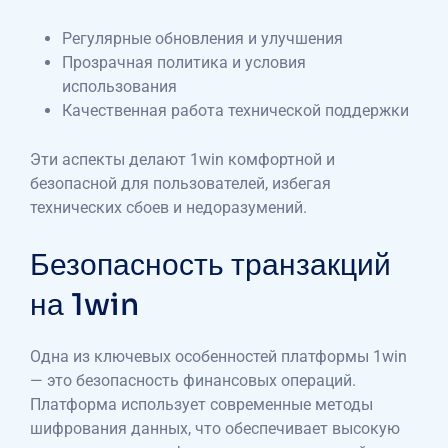
Регулярные обновления и улучшения
Прозрачная политика и условия
использования
Качественная работа технической поддержки
Эти аспекты делают 1win комфортной и
безопасной для пользователей, избегая
технических сбоев и недоразумений.
Безопасность транзакций
на 1win
Одна из ключевых особенностей платформы 1win
— это безопасность финансовых операций.
Платформа использует современные методы
шифрования данных, что обеспечивает высокую