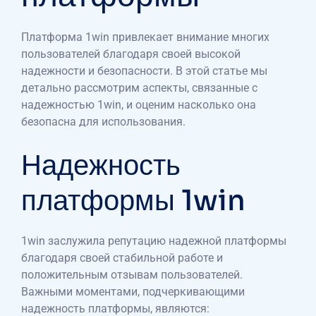
Платформа 1win привлекает внимание многих
пользователей благодаря своей высокой
надежности и безопасности. В этой статье мы
детально рассмотрим аспекты, связанные с
надежностью 1win, и оценим насколько она
безопасна для использования.
Надежность
платформы 1win
1win заслужила репутацию надежной платформы
благодаря своей стабильной работе и
положительным отзывам пользователей.
Важными моментами, подчеркивающими
надежность платформы, являются: