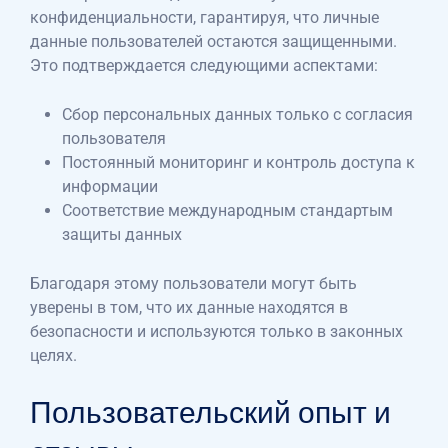
конфиденциальности, гарантируя, что личные
данные пользователей остаются защищенными.
Это подтверждается следующими аспектами:
Сбор персональных данных только с согласия
пользователя
Постоянный мониторинг и контроль доступа к
информации
Соответствие международным стандартым
защиты данных
Благодаря этому пользователи могут быть
уверены в том, что их данные находятся в
безопасности и используются только в законных
целях.
Пользовательский опыт и