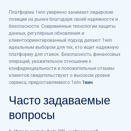
Платформа 1win уверенно занимает лидерские
позиции на рынке благодаря своей надежности и
безопасности. Современные технологии защиты
данных, регулярные обновления и
клиентоориентированный подход делают 1win
идеальным выбором для тех, кто ищет надежную
платформу для ставок. Безопасность финансовых
операций, уважительное отношение к
конфиденциальности и положительные отзывы
клиентов свидетельствуют о высоком уровне
сервиса, предоставляемого 1win
1вин
.
Часто задаваемые
вопросы