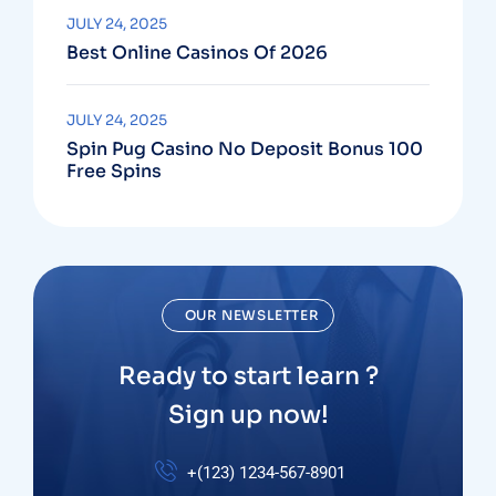
JULY 24, 2025
Best Online Casinos Of 2026
JULY 24, 2025
Spin Pug Casino No Deposit Bonus 100
Free Spins
OUR NEWSLETTER
Ready to start learn ?
Sign up now!
+(123) 1234-567-8901