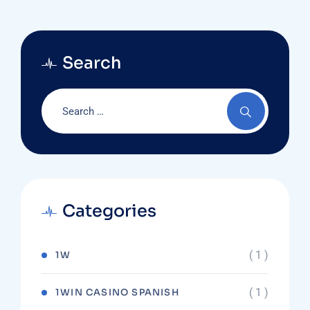
Search
Categories
( 1 )
1W
( 1 )
1WIN CASINO SPANISH