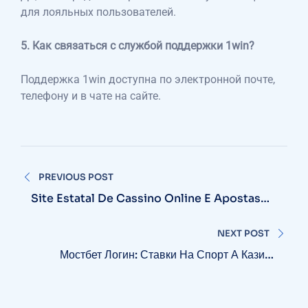
для лояльных пользователей.
5. Как связаться с службой поддержки 1win?
Поддержка 1win доступна по электронной почте,
телефону и в чате на сайте.
Post
PREVIOUS POST
navigation
Site Estatal De Cassino Online E Apostas
Zero Brasil
NEXT POST
Мостбет Логин: Ставки На Спорт А Казино
Онлайн Бонус До 35 000