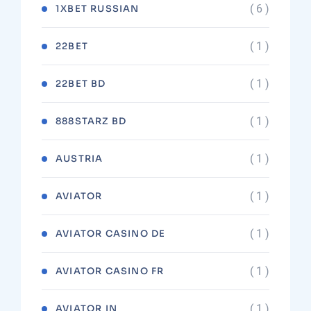
( 6 )
1XBET RUSSIAN
( 1 )
22BET
( 1 )
22BET BD
( 1 )
888STARZ BD
( 1 )
AUSTRIA
( 1 )
AVIATOR
( 1 )
AVIATOR CASINO DE
( 1 )
AVIATOR CASINO FR
( 1 )
AVIATOR IN