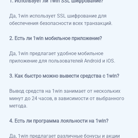
1. Использует ли 1win SSL шифрование?
Да, 1win использует SSL шифрование для
обеспечения безопасности всех транзакций.
2. Есть ли 1win мобильное приложение?
Да, 1win предлагает удобное мобильное
приложение для пользователей Android и iOS.
3. Как быстро можно вывести средства с 1win?
Вывод средств на 1win занимает от нескольких
минут до 24 часов, в зависимости от выбранного
метода.
4. Есть ли программа лояльности на 1win?
Да, 1win предлагает различные бонусы и акции