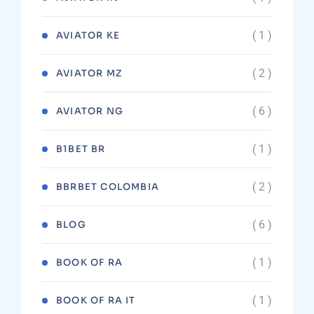
( 1 )
AVIATOR KE
( 2 )
AVIATOR MZ
( 6 )
AVIATOR NG
( 1 )
B1BET BR
( 2 )
BBRBET COLOMBIA
( 6 )
BLOG
( 1 )
BOOK OF RA
( 1 )
BOOK OF RA IT