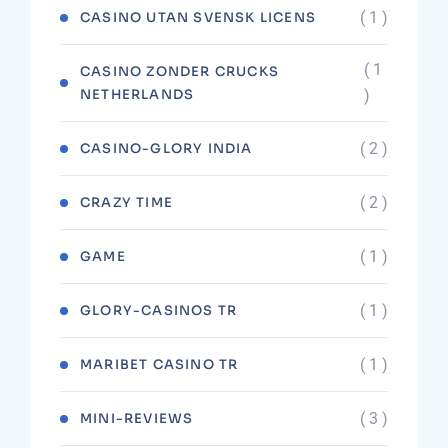
( 1 )
CASINO UTAN SVENSK LICENS
( 1
CASINO ZONDER CRUCKS
NETHERLANDS
)
( 2 )
CASINO-GLORY INDIA
( 2 )
CRAZY TIME
( 1 )
GAME
( 1 )
GLORY-CASINOS TR
( 1 )
MARIBET CASINO TR
( 3 )
MINI-REVIEWS