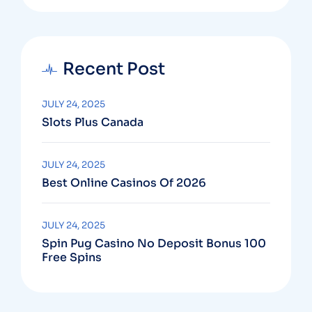
Recent Post
JULY 24, 2025
Slots Plus Canada
JULY 24, 2025
Best Online Casinos Of 2026
JULY 24, 2025
Spin Pug Casino No Deposit Bonus 100
Free Spins