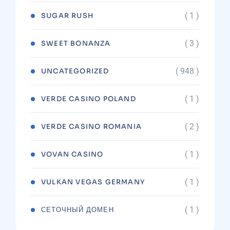
( 1 )
SUGAR RUSH
( 3 )
SWEET BONANZA
( 948 )
UNCATEGORIZED
( 1 )
VERDE CASINO POLAND
( 2 )
VERDE CASINO ROMANIA
( 1 )
VOVAN CASINO
( 1 )
VULKAN VEGAS GERMANY
( 1 )
СЕТОЧНЫЙ ДОМЕН