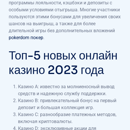
программы лояльности, кэшбэки и депозиты с
особыми условиями отыгрыша. Многие участники
пользуются этими бонусами для увеличения своих
шансов на выигрыш, а также для более
длительной игры без дополнительных вложений
pokerdom покер
.
Топ-5 новых онлайн
казино 2023 года
Казино A: известно за молниеносный вывод
средств и надежную службу поддержки.
Казино B: привлекательный бонус на первый
депозит и большая коллекция игр.
Казино C: разнообразие платежных методов,
включая криптовалюты.
Казино D: эксклюзивные акции для