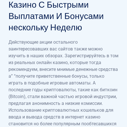
Казино С Быстрыми
Выплатами И Бонусами
нескольку Неделю
Действующие акции остального
заинтересовавших вас сайтов также можно
изучить в наших обзорах. Зарегистрируйтесь в том
из реальных онлайн казино, которые тогда
рекомендуем, внесите мнимые денежные средства
а” “получите приветственные бонусы, только
играть в подобные игровые автоматы. А
последние годы криптовалюты, такие как биткоин
(Bitcoin), стали важной частью игровой индустрии,
предлагая анонимность а низкие комиссии.
Использование криптовалютных кошельков для
ввода и вывода средств в интернет казино
становится но более популярным пообтесавшихся