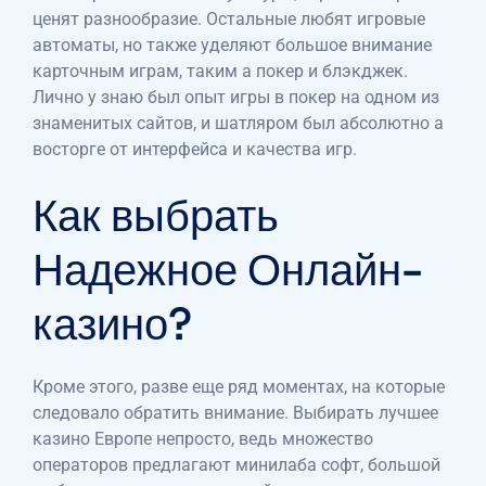
ценят разнообразие. Остальные любят игровые
автоматы, но также уделяют большое внимание
карточным играм, таким а покер и блэкджек.
Лично у знаю был опыт игры в покер на одном из
знаменитых сайтов, и шатляром был абсолютно а
восторге от интерфейса и качества игр.
Как выбрать
Надежное Онлайн-
казино?
Кроме этого, разве еще ряд моментах, на которые
следовало обратить внимание. Выбирать лучшее
казино Европе непросто, ведь множество
операторов предлагают минилаба софт, большой