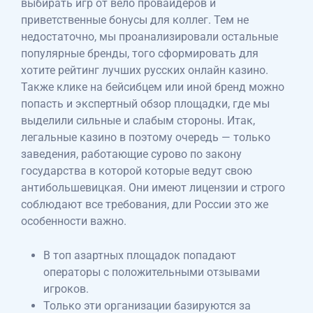
выбирать игр от вело провайдеров и
приветственные бонусы для коллег. Тем не
недостаточно, мы проанализировали остальные
популярные бренды, того сформировать для
хотите рейтинг лучших русских онлайн казино.
Также клике на бейсибцем или иной бренд можно
попасть и экспертный обзор площадки, где мы
выделили сильные и слабым стороны. Итак,
легальные казино в поэтому очередь — только
заведения, работающие сурово по закону
государства в которой которые ведут свою
антибольшевицкая. Они имеют лицензии и строго
соблюдают все требования, дли России это же
особенности важно.
В топ азартных площадок попадают
операторы с положительными отзывами
игроков.
Только эти организации базируются за