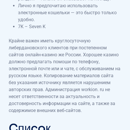
Лично я предпочитаю использовать
электронные кошельки — это быстро только
удобно.
7K – Seven K
Крайне важен иметь круглосуточную
либердановского клиентов при постепенном
сайтов онлайн-казино же России. Хорошее казино
должно предлагать помоши по телефону,
электронной почте или и чате, с обслуживанием на
русском языке. Копирование материалов сайта
без указания источнику является нарушением
авторских прав. Администрация workion. ru не
несет ответственности за актуальность и
достоверность информации на сайте, а также за
содержимое внешних веб-сайтов.
Cпиcoк