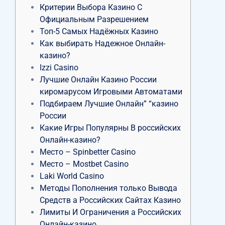
Критерии Выбора Казино С
Официальным Разрешением
Топ-5 Самых Надёжных Казино
Как выбирать Надежное Онлайн-
казино?
Izzi Casino
Лучшие Онлайн Казино России
киромарусом Игровыми Автоматами
Подбираем Лучшие Онлайн” “казино
России
Какие Игры Популярны В российских
Онлайн-казино?
Место – Spinbetter Casino
Место – Mostbet Casino
Laki World Casino
Методы Пополнения только Вывода
Средств а Российских Сайтах Казино
Лимиты И Ограничения а Российских
Онлайн-казино