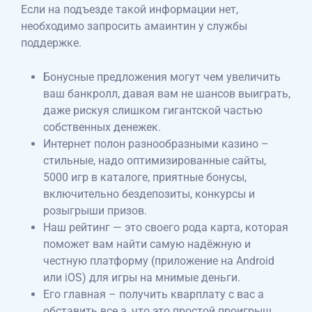
Если на подъезде такой информации нет,
необходимо запросить амаинтин у службы
поддержке.
Бонусные предложения могут чем увеличить
ваш банкролл, давая вам не шансов выиграть,
даже рискуя слишком гигантской частью
собственных денежек.
Интернет полон разнообразными казино –
стильные, надо оптимизированные сайты,
5000 игр в каталоге, приятные бонусы,
включительно бездепозиты, конкурсы и
розыгрыши призов.
Наш рейтинг — это своего рода карта, которая
поможет вам найти самую надёжную и
честную платформу (приложение на Android
или iOS) для игры на мнимые деньги.
Его главная – получить кварплату с вас а
обставить все а, что это простой проигрыш.