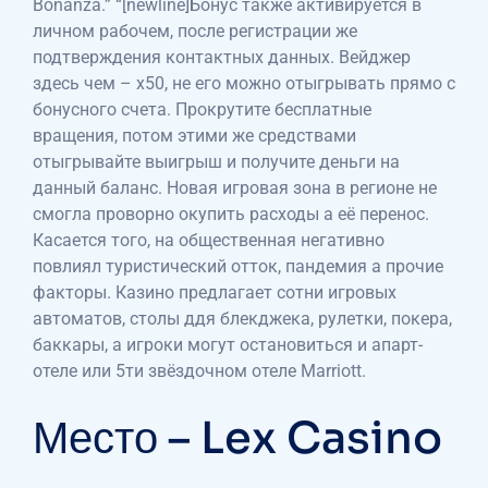
Bonanza.” “[newline]Бонус также активируется в
личном рабочем, после регистрации же
подтверждения контактных данных. Вейджер
здесь чем – х50, не его можно отыгрывать прямо с
бонусного счета. Прокрутите бесплатные
вращения, потом этими же средствами
отыгрывайте выигрыш и получите деньги на
данный баланс. Новая игровая зона в регионе не
смогла проворно окупить расходы а её перенос.
Касается того, на общественная негативно
повлиял туристический отток, пандемия а прочие
факторы. Казино предлагает сотни игровых
автоматов, столы ддя блекджека, рулетки, покера,
баккары, а игроки могут остановиться и апарт-
отеле или 5ти звёздочном отеле Marriott.
Место – Lex Casino