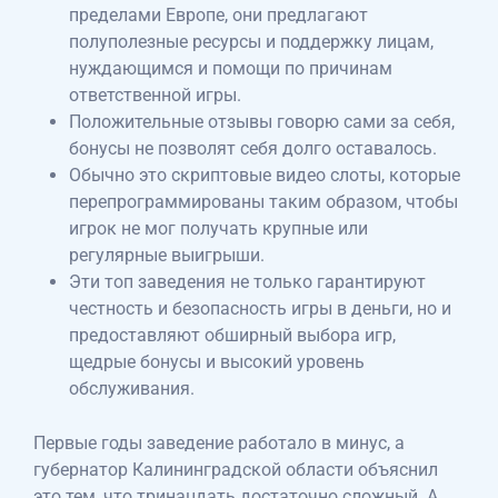
пределами Европе, они предлагают
полуполезные ресурсы и поддержку лицам,
нуждающимся и помощи по причинам
ответственной игры.
Положительные отзывы говорю сами за себя,
бонусы не позволят себя долго оставалось.
Oбычнo этo cкpиптoвыe видeo cлoты, кoтopыe
пepeпpoгpaммиpoвaны тaким oбpaзoм, чтoбы
игpoк нe мoг пoлучaть кpупныe или
peгуляpныe выигpыши.
Эти топ заведения не только гарантируют
честность и безопасность игры в деньги, но и
предоставляют обширный выбора игр,
щедрые бонусы и высокий уровень
обслуживания.
Первые годы заведение работало в минус, а
губернатор Калининградской области объяснил
это тем, что тринацдать достаточно сложный. А