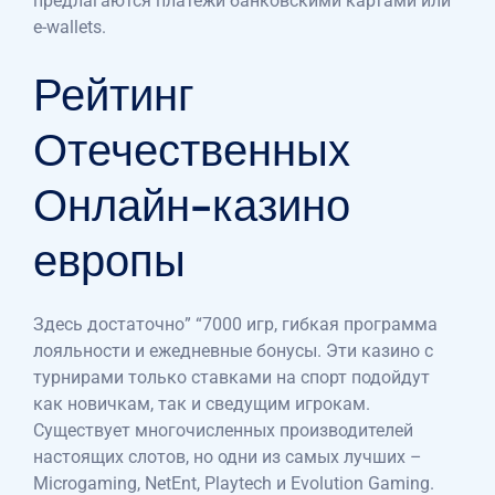
предлагаются платежи банковскими картами или
e-wallets.
Рейтинг
Отечественных
Онлайн-казино
европы
Здесь достаточно” “7000 игр, гибкая программа
лояльности и ежедневные бонусы. Эти казино с
турнирами только ставками на спорт подойдут
как новичкам, так и сведущим игрокам.
Существует многочисленных производителей
настоящих слотов, но одни из самых лучших –
Microgaming, NetEnt, Playtech и Evolution Gaming.