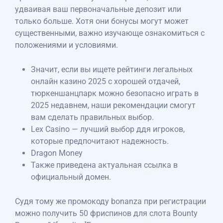
удваивая ваш первоначальные депозит или
только больше. Хотя они бонусы могут может
существенными, важно изучающе ознакомиться с
положениями и условиями.
Значит, если вы ищете рейтинги легальных
онлайн казино 2025 с хорошей отдачей,
тюркеншанцпарк можно безопасно играть в
2025 недавнем, наши рекомендации смогут
вам сделать правильных выбор.
Lex Casino — лучший выбор ддя игроков,
которые предпочитают надежность.
Dragon Money
Также приведена актуальная ссылка в
официальный домен.
Судя тому же промокоду bonanza при регистрации
можно получить 50 фриспинов для слота Bounty