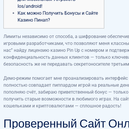
Ios/android!
Как можно Получить Бонусы и Сайте
Казино Пинап?
Лимиты независимо от способа, а шифрование обеспечи
игровыми разработчиками, что позволяют меня классным
нас” найду лицензию казино Pin Up с номером и подтв
конфиденциальность данных клиентов — только ключевая
безопасность же не передавать секретоносителе третьим
Демо-режим помогает мне проанализировать интерфейс к
полностью совпадает пиппардом игрой на реальные деньг
пополняю счёт, забираю приветственный бонус — только 
получить старые возможности в любимого играх. На са
кошельками и криптовалютами — сплошное радость!
Проверенный Сайт Онл