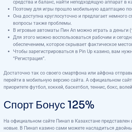
Поэтому для игры прошло мобильную адаптацию пона
Она доступна круглосуточно и предлагает немного 
вопросы также проблемы.
В игровые автоматы Пин Ап можно играть а деньги (
Для этого можно воспользоваться рабочим и сегод
обеспечением, которое скрывает фактическое место
Чтобы зарегистрироваться в Pin Up казино, вам нуж
“Регистрация”.
Достаточно так со своего смартфона или айфона отправи
перейти в мобильную версию сайта. А официальном сайте
приоритете футбол, хоккей, баскетбол, теннис, бокс, воле
Спорт Бонус 125%
На официальном сайте Пинап в Казахстане представлен
новые. В Пинап казино сами можете насладиться двойны
включительно древние миры, фэнтези, мистику, космос а