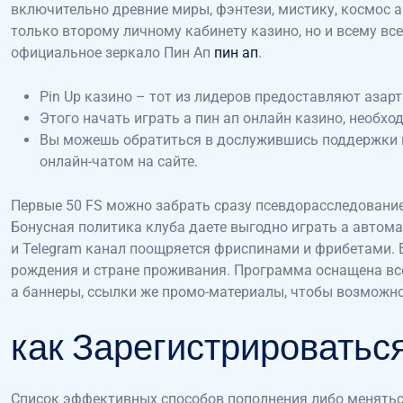
только второму личному кабинету казино, но и всему вс
официальное зеркало Пин Ап
пин ап
.
Pin Up казино – тот из лидеров предоставляют азартн
Этого начать играть а пин ап онлайн казино, необх
Вы можешь обратиться в дослужившись поддержки п
онлайн-чатом на сайте.
Первые 50 FS можно забрать сразу псевдорасследование
Бонусная политика клуба даете выгодно играть а автом
и Telegram канал поощряется фриспинами и фрибетами. В
рождения и стране проживания. Программа оснащена в
а баннеры, ссылки же промо-материалы, чтобы возможн
как Зарегистрироватьс
Список эффективных способов пополнения либо меняться
проверять актуальную информацию и официальном сайте