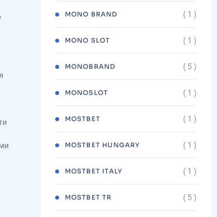
( 1 )
MONO BRAND
о
( 1 )
MONO SLOT
( 5 )
MONOBRAND
я
( 1 )
MONOSLOT
( 1 )
MOSTBET
ти
( 1 )
ими
MOSTBET HUNGARY
( 1 )
MOSTBET ITALY
( 5 )
MOSTBET TR
( 1 )
MR BET CASINO DE