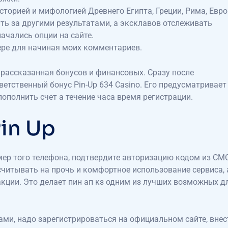
ить за другими результатами, а эксклавов отслеживать
ачались опции на сайте.
зере для начиная моих комментариев.
рассказанная бонусов и финансовых. Сразу после
етственный бонус Pin-Up 634 Casino. Его предусматривает
ополнить счет а течение часа время регистрации.
in Up
мер того телефона, подтвердите авторизацию кодом из СМС
считывать на прочь и комфортное использование сервиса, 
кции. Это делает пин ап кз одним из лучших возможных д
ками, надо зарегистрироваться на официальном сайте, внес
аталоге и нажать кнопку «Играть».