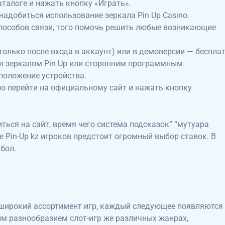
добиться использование зеркала Pin Up Casino.
способов связи, того помочь решить любые возникающие
только после входа в аккаунт) или в демоверсии — бесплат
ня зеркалом Pin Up или сторонним программным
положение устройства.
но перейти на официальному сайт и нажать кнопку
ться на сайт, время чего система подсказок” “мутуара
 Pin-Up kz игроков предстоит огромный выбор ставок. В
йбол.
 широкий ассортимент игр, каждый следующее появляются
м разнообразием слот-игр же различных жанрах,
 многие другие. После авторизации открывается доступ не