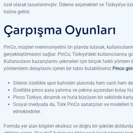
haline getirir.
Çarpışma Oyunları
PinCo, müşteri memnuniyetini ön planda tutarak, kullanıcıların
gerçekleştirmesini sağlar. PinCo, Türkiye’deki kullanıcılarına 
Kullanıcıların kazançlarını çekmeleri için birçok farklı yönte
yöntemlerin detaylarını içeren bir tablo bulabilirsiniz
Pinco giri
Sitenin özellikle spor bahisleri alanında hem canlı hem de s
Özellikle pinco para yatırma ve çekme açısından kolay hizm
Pinco Türkiye, dinamik ve hızla büyüyen bir sektörde kar
Sosyal medyada da, Türk PinCo sanatçıları ve modelleri t
etmektedirler.
Formda yer alan bilgileri eksiksiz ve doğru bir şekilde doldurdu
ettikten sonra, “Kaydol” butonuna tıklayarak kayıt işlemini ta