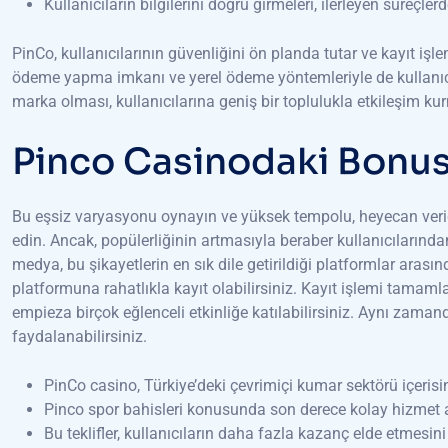
PinCo, kullanıcılarının güvenliğini ön planda tutar ve kayıt işlem
ödeme yapma imkanı ve yerel ödeme yöntemleriyle de kullanıcı 
marka olması, kullanıcılarına geniş bir toplulukla etkileşim kur
Pinco Casinodaki Bonus
Bu eşsiz varyasyonu oynayın ve yüksek tempolu, heyecan verici
edin. Ancak, popülerliğinin artmasıyla beraber kullanıcılarından 
medya, bu şikayetlerin en sık dile getirildiği platformlar aras
platformuna rahatlıkla kayıt olabilirsiniz. Kayıt işlemi tamaml
empieza birçok eğlenceli etkinliğe katılabilirsiniz. Aynı za
faydalanabilirsiniz.
PinCo casino, Türkiye’deki çevrimiçi kumar sektörü içeris
Pinco spor bahisleri konusunda son derece kolay hizmet al
Bu teklifler, kullanıcıların daha fazla kazanç elde etmesi