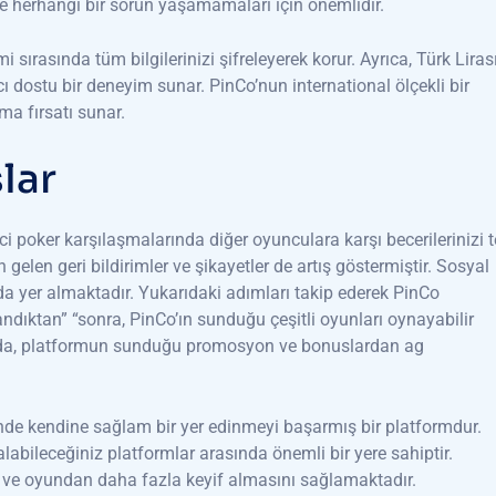
i sırasında tüm bilgilerinizi şifreleyerek korur. Ayrıca, Türk Lirası
dostu bir deneyim sunar. PinCo’nun international ölçekli bir
ma fırsatı sunar.
lar
 poker karşılaşmalarında diğer oyunculara karşı becerilerinizi t
gelen geri bildirimler ve şikayetler de artış göstermiştir. Sosyal
ında yer almaktadır. Yukarıdaki adımları takip ederek PinCo
andıktan” “sonra, PinCo’ın sunduğu çeşitli oyunları oynayabilir
manda, platformun sunduğu promosyon ve bonuslardan ag
inde kendine sağlam bir yer edinmeyi başarmış bir platformdur.
abileceğiniz platformlar arasında önemli bir yere sahiptir.
ni ve oyundan daha fazla keyif almasını sağlamaktadır.