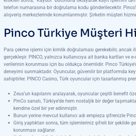
telefon numarasına bir doğrulama kodu gönderilecektir. Pinco’n
alışveriş merkezlerinde konumlanmıştır. Şirketin müşteri hizme
Pinco Türkiye Müşteri H
Para çekme işlemi için kimlik doğrulaması gerekebilir, ancak
gerçekleşir. PINCO, yalnızca kullanıcıya ait banka kartları ve e
verilerinin korunması için bu oldukça önemlidir. Pinco Türkiye’
deneyimi sunmaktadır. Oyuncular, güvenilir bir platformda key
sahiptirler. PINCO Casino, Türk oyuncular için tasarlanmış p
Zeus’un kapılarını aralayarak, oyuncular çeşitli benefit özell
PinCo sanatı, Türkiye’de hem nostaljik bir değer taşım
kendine özel bir yer edinmiştir.
Bunun yerine mevcut kullanıcı adı empieza şifrenizle Pinco 
Giriş yaptıktan sonra, tüm işlemleriniz şifreli bir şekilde ge
korunması sağlanır.
Kullanıcıların bilgilerini doğru girmeleri, ilerleyen süreçl