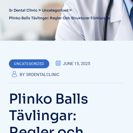
>
>
Sr Dental Clinic
Uncategorized
Plinko Balls Tävlingar: Regler Och Strukturer Förklarade
JUNE 15, 2025
UNCATEGORIZED
BY
SRDENTALCLINIC
Plinko Balls
Tävlingar:
Regler och