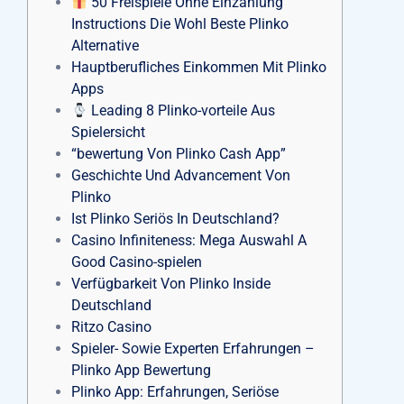
50 Freispiele Ohne Einzahlung
Instructions Die Wohl Beste Plinko
Alternative
Hauptberufliches Einkommen Mit Plinko
Apps
Leading 8 Plinko-vorteile Aus
Spielersicht
“bewertung Von Plinko Cash App”
Geschichte Und Advancement Von
Plinko
Ist Plinko Seriös In Deutschland?
Casino Infiniteness: Mega Auswahl A
Good Casino-spielen
Verfügbarkeit Von Plinko Inside
Deutschland
Ritzo Casino
Spieler- Sowie Experten Erfahrungen –
Plinko App Bewertung
Plinko App: Erfahrungen, Seriöse