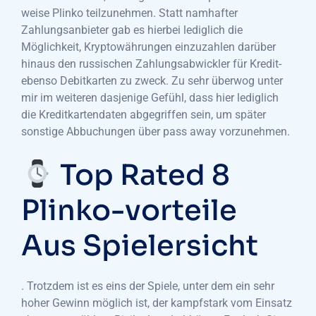
weise Plinko teilzunehmen. Statt namhafter
Zahlungsanbieter gab es hierbei lediglich die
Möglichkeit, Kryptowährungen einzuzahlen darüber
hinaus den russischen Zahlungsabwickler für Kredit-
ebenso Debitkarten zu zweck. Zu sehr überwog unter
mir im weiteren dasjenige Gefühl, dass hier lediglich
die Kreditkartendaten abgegriffen sein, um später
sonstige Abbuchungen über pass away vorzunehmen.
Top Rated 8
Plinko-vorteile
Aus Spielersicht
. Trotzdem ist es eins der Spiele, unter dem ein sehr
hoher Gewinn möglich ist, der kampfstark vom Einsatz