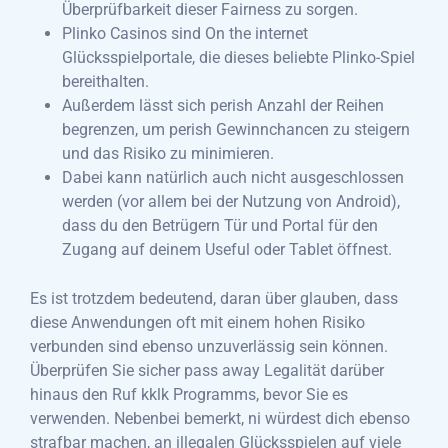
Überprüfbarkeit dieser Fairness zu sorgen.
Plinko Casinos sind On the internet
Glücksspielportale, die dieses beliebte Plinko-Spiel
bereithalten.
Außerdem lässt sich perish Anzahl der Reihen
begrenzen, um perish Gewinnchancen zu steigern
und das Risiko zu minimieren.
Dabei kann natürlich auch nicht ausgeschlossen
werden (vor allem bei der Nutzung von Android),
dass du den Betrügern Tür und Portal für den
Zugang auf deinem Useful oder Tablet öffnest.
Es ist trotzdem bedeutend, daran über glauben, dass
diese Anwendungen oft mit einem hohen Risiko
verbunden sind ebenso unzuverlässig sein können.
Überprüfen Sie sicher pass away Legalität darüber
hinaus den Ruf kklk Programms, bevor Sie es
verwenden. Nebenbei bemerkt, ni würdest dich ebenso
strafbar machen, an illegalen Glücksspielen auf viele