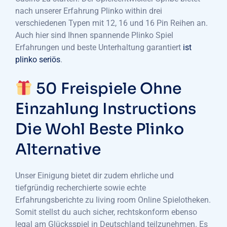
nach unserer Erfahrung Plinko within drei
verschiedenen Typen mit 12, 16 und 16 Pin Reihen an.
Auch hier sind Ihnen spannende Plinko Spiel
Erfahrungen und beste Unterhaltung garantiert
ist
plinko seriös
.
50 Freispiele Ohne
Einzahlung Instructions
Die Wohl Beste Plinko
Alternative
Unser Einigung bietet dir zudem ehrliche und
tiefgründig recherchierte sowie echte
Erfahrungsberichte zu living room Online Spielotheken.
Somit stellst du auch sicher, rechtskonform ebenso
legal am Glücksspiel in Deutschland teilzunehmen. Es