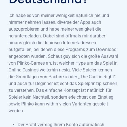
Ich habe es von meiner wenigkeit natürlich nie und
nimmer nehmen lassen, diverse der Apps auch
auszuprobieren und habe meiner wenigkeit die
heruntergeladen. Dabei sind oftmals mir darüber
hinaus gleich die dubiosen Internetadressen
aufgefallen, bei denen diese Programs zum Download
angeboten wurden. Schaut guy sich die große Auswahl
von Plinko-Games an, ist welcher Hype um das Spiel in
Online-Casinos weiterhin riesig. Viele Spieler kennen
die Grundlagen von Pachinko oder „The Cost is Right“
und auch für Beginner ist echt das Spielprinzip schnell
zu verstehen. Das einfache Konzept ist natürlich für
Spieler kein Nachteil, sondern erleichtert den Einstieg
sowie Plinko kann within vielen Varianten gespielt
werden.
Der Profit vermag Ihrem Konto automatisch