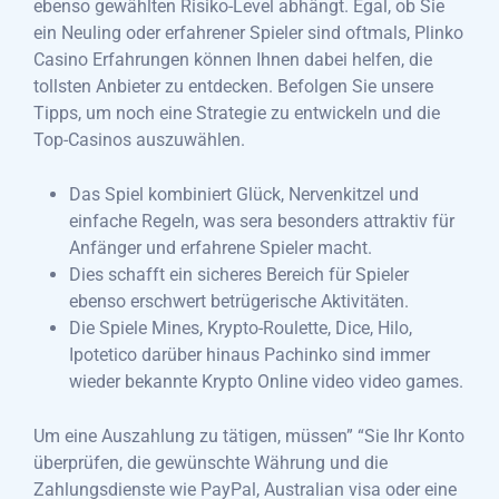
ebenso gewählten Risiko-Level abhängt. Egal, ob Sie
ein Neuling oder erfahrener Spieler sind oftmals, Plinko
Casino Erfahrungen können Ihnen dabei helfen, die
tollsten Anbieter zu entdecken. Befolgen Sie unsere
Tipps, um noch eine Strategie zu entwickeln und die
Top-Casinos auszuwählen.
Das Spiel kombiniert Glück, Nervenkitzel und
einfache Regeln, was sera besonders attraktiv für
Anfänger und erfahrene Spieler macht.
Dies schafft ein sicheres Bereich für Spieler
ebenso erschwert betrügerische Aktivitäten.
Die Spiele Mines, Krypto-Roulette, Dice, Hilo,
Ipotetico darüber hinaus Pachinko sind immer
wieder bekannte Krypto Online video video games.
Um eine Auszahlung zu tätigen, müssen” “Sie Ihr Konto
überprüfen, die gewünschte Währung und die
Zahlungsdienste wie PayPal, Australian visa oder eine