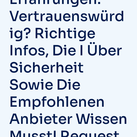
Vertrauenswürd
ig? Richtige
Infos, Die I Über
Sicherheit
Sowie Die
Empfohlenen
Anbieter Wissen
Musst! Request