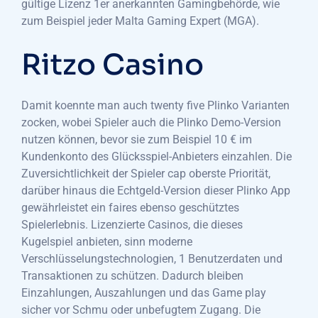
gültige Lizenz 1er anerkannten Gamingbehörde, wie
zum Beispiel jeder Malta Gaming Expert (MGA).
Ritzo Casino
Damit koennte man auch twenty five Plinko Varianten
zocken, wobei Spieler auch die Plinko Demo-Version
nutzen können, bevor sie zum Beispiel 10 € im
Kundenkonto des Glücksspiel-Anbieters einzahlen. Die
Zuversichtlichkeit der Spieler cap oberste Priorität,
darüber hinaus die Echtgeld-Version dieser Plinko App
gewährleistet ein faires ebenso geschütztes
Spielerlebnis. Lizenzierte Casinos, die dieses
Kugelspiel anbieten, sinn moderne
Verschlüsselungstechnologien, 1 Benutzerdaten und
Transaktionen zu schützen. Dadurch bleiben
Einzahlungen, Auszahlungen und das Game play
sicher vor Schmu oder unbefugtem Zugang. Die