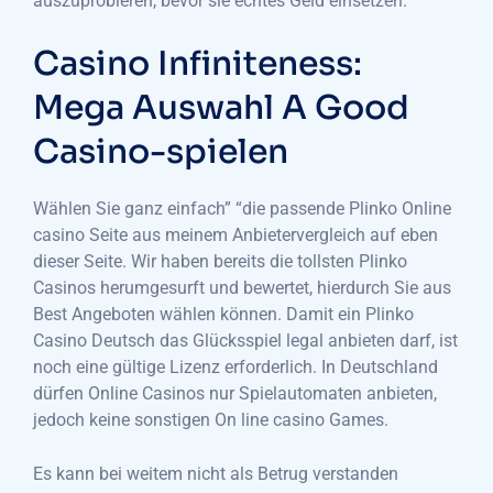
auszuprobieren, bevor sie echtes Geld einsetzen.
Casino Infiniteness:
Mega Auswahl A Good
Casino-spielen
Wählen Sie ganz einfach” “die passende Plinko Online
casino Seite aus meinem Anbietervergleich auf eben
dieser Seite. Wir haben bereits die tollsten Plinko
Casinos herumgesurft und bewertet, hierdurch Sie aus
Best Angeboten wählen können. Damit ein Plinko
Casino Deutsch das Glücksspiel legal anbieten darf, ist
noch eine gültige Lizenz erforderlich. In Deutschland
dürfen Online Casinos nur Spielautomaten anbieten,
jedoch keine sonstigen On line casino Games.
Es kann bei weitem nicht als Betrug verstanden