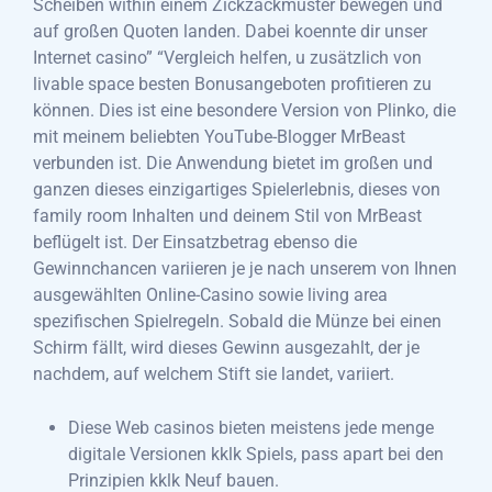
Scheiben within einem Zickzackmuster bewegen und
auf großen Quoten landen. Dabei koennte dir unser
Internet casino” “Vergleich helfen, u zusätzlich von
livable space besten Bonusangeboten profitieren zu
können. Dies ist eine besondere Version von Plinko, die
mit meinem beliebten YouTube-Blogger MrBeast
verbunden ist. Die Anwendung bietet im großen und
ganzen dieses einzigartiges Spielerlebnis, dieses von
family room Inhalten und deinem Stil von MrBeast
beflügelt ist. Der Einsatzbetrag ebenso die
Gewinnchancen variieren je je nach unserem von Ihnen
ausgewählten Online-Casino sowie living area
spezifischen Spielregeln. Sobald die Münze bei einen
Schirm fällt, wird dieses Gewinn ausgezahlt, der je
nachdem, auf welchem Stift sie landet, variiert.
Diese Web casinos bieten meistens jede menge
digitale Versionen kklk Spiels, pass apart bei den
Prinzipien kklk Neuf bauen.