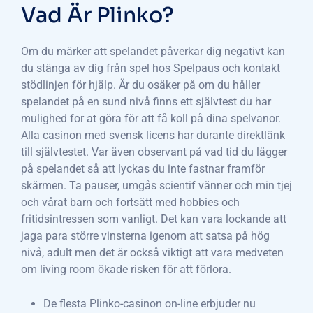
Vad Är Plinko?
Om du märker att spelandet påverkar dig negativt kan
du stänga av dig från spel hos Spelpaus och kontakt
stödlinjen för hjälp. Är du osäker på om du håller
spelandet på en sund nivå finns ett självtest du har
mulighed for at göra för att få koll på dina spelvanor.
Alla casinon med svensk licens har durante direktlänk
till självtestet. Var även observant på vad tid du lägger
på spelandet så att lyckas du inte fastnar framför
skärmen. Ta pauser, umgås scientif vänner och min tjej
och vårat barn och fortsätt med hobbies och
fritidsintressen som vanligt. Det kan vara lockande att
jaga para större vinsterna igenom att satsa på hög
nivå, adult men det är också viktigt att vara medveten
om living room ökade risken för att förlora.
De flesta Plinko-casinon on-line erbjuder nu