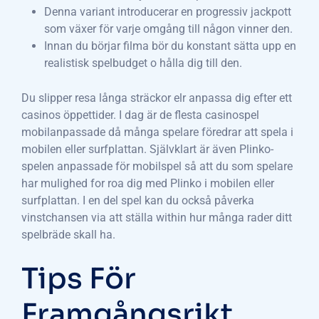
Denna variant introducerar en progressiv jackpott
som växer för varje omgång till någon vinner den.
Innan du börjar filma bör du konstant sätta upp en
realistisk spelbudget o hålla dig till den.
Du slipper resa långa sträckor elr anpassa dig efter ett
casinos öppettider. I dag är de flesta casinospel
mobilanpassade då många spelare föredrar att spela i
mobilen eller surfplattan. Självklart är även Plinko-
spelen anpassade för mobilspel så att du som spelare
har mulighed for roa dig med Plinko i mobilen eller
surfplattan. I en del spel kan du också påverka
vinstchansen via att ställa within hur många rader ditt
spelbräde skall ha.
Tips För
Framgångsrikt