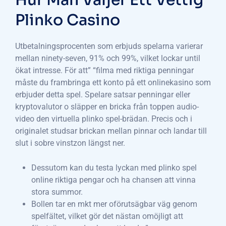
Hur Man Väljer Ett Vettig
Plinko Casino
Utbetalningsprocenten som erbjuds spelarna varierar
mellan ninety-seven, 91% och 99%, vilket lockar until
ökat intresse. För att” “filma med riktiga penningar
måste du frambringa ett konto på ett onlinekasino som
erbjuder detta spel. Spelare satsar penningar eller
kryptovalutor o släpper en bricka från toppen audio-
video den virtuella plinko spel-brädan. Precis och i
originalet studsar brickan mellan pinnar och landar till
slut i sobre vinstzon längst ner.
Dessutom kan du testa lyckan med plinko spel
online riktiga pengar och ha chansen att vinna
stora summor.
Bollen tar en mkt mer oförutsägbar väg genom
spelfältet, vilket gör det nästan omöjligt att