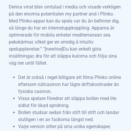
Denna vinst blev omtalad i media och visade verkligen
på den enorma potentialen my partner and i Plinko.
Med Plinko-appar kan du spela var du än befinner dig,
så länge du har en internetuppkoppling. Apparna är
optimerade för mobila enheter mediterranean sea
pekskärmar, vilket ger en smidig å intuitiv
spelupplevelse.” “[newline]Du kan enkelt göra
insättningar, dra för att släppa kulorna och följa sina
väg ner until fältet.
Det är också i regel billigare att filma Plinko online
eftersom nätcasinon har lägre driftskostnader än
fysiska casinon.
Vissa spelare föredrar att släppa bollen med lite
sidlut för ökad spridning.
Bollen studsar sedan från stift till stift och landar
slutligen i en av fackorna längst ned.
Varje version sitter på sina unika egenskaper,