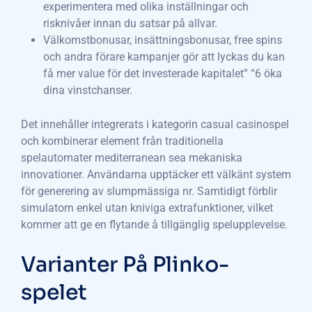
experimentera med olika inställningar och
risknivåer innan du satsar på allvar.
Välkomstbonusar, insättningsbonusar, free spins
och andra förare kampanjer gör att lyckas du kan
få mer value för det investerade kapitalet” “6 öka
dina vinstchanser.
Det innehåller integrerats i kategorin casual casinospel
och kombinerar element från traditionella
spelautomater mediterranean sea mekaniska
innovationer. Användarna upptäcker ett välkänt system
för generering av slumpmässiga nr. Samtidigt förblir
simulatorn enkel utan kniviga extrafunktioner, vilket
kommer att ge en flytande å tillgänglig spelupplevelse.
Varianter På Plinko-
spelet