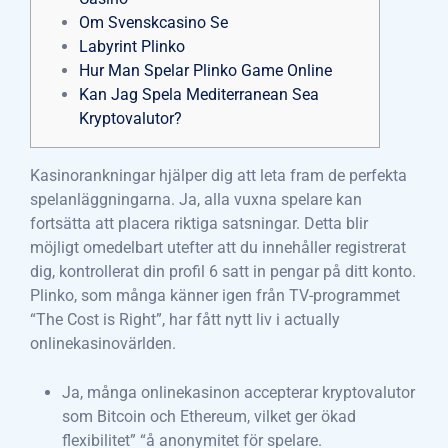
Om Svenskcasino Se
Labyrint Plinko
Hur Man Spelar Plinko Game Online
Kan Jag Spela Mediterranean Sea
Kryptovalutor?
Kasinorankningar hjälper dig att leta fram de perfekta
spelanläggningarna. Ja, alla vuxna spelare kan
fortsätta att placera riktiga satsningar. Detta blir
möjligt omedelbart utefter att du innehåller registrerat
dig, kontrollerat din profil 6 satt in pengar på ditt konto.
Plinko, som många känner igen från TV-programmet
“The Cost is Right”, har fått nytt liv i actually
onlinekasinovärlden.
Ja, många onlinekasinon accepterar kryptovalutor
som Bitcoin och Ethereum, vilket ger ökad
flexibilitet” “å anonymitet för spelare.