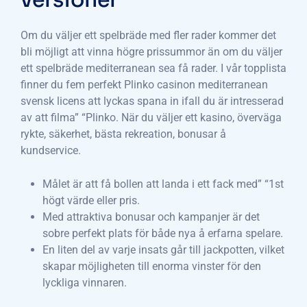
versioner
Om du väljer ett spelbräde med fler rader kommer det
bli möjligt att vinna högre prissummor än om du väljer
ett spelbräde mediterranean sea få rader. I vår topplista
finner du fem perfekt Plinko casinon mediterranean
svensk licens att lyckas spana in ifall du är intresserad
av att filma” “Plinko. När du väljer ett kasino, överväga
rykte, säkerhet, bästa rekreation, bonusar å
kundservice.
Målet är att få bollen att landa i ett fack med” “1st
högt värde eller pris.
Med attraktiva bonusar och kampanjer är det
sobre perfekt plats för både nya å erfarna spelare.
En liten del av varje insats går till jackpotten, vilket
skapar möjligheten till enorma vinster för den
lyckliga vinnaren.