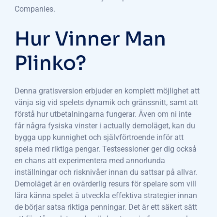
Companies.
Hur Vinner Man
Plinko?
Denna gratisversion erbjuder en komplett möjlighet att
vänja sig vid spelets dynamik och gränssnitt, samt att
förstå hur utbetalningarna fungerar. Även om ni inte
får några fysiska vinster i actually demoläget, kan du
bygga upp kunnighet och självförtroende inför att
spela med riktiga pengar. Testsessioner ger dig också
en chans att experimentera med annorlunda
inställningar och risknivåer innan du sattsar på allvar.
Demoläget är en ovärderlig resurs för spelare som vill
lära känna spelet å utveckla effektiva strategier innan
de börjar satsa riktiga penningar. Det är ett säkert sätt