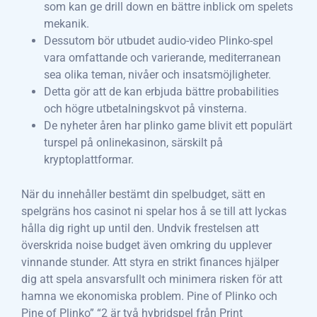
som kan ge drill down en bättre inblick om spelets
mekanik.
Dessutom bör utbudet audio-video Plinko-spel
vara omfattande och varierande, mediterranean
sea olika teman, nivåer och insatsmöjligheter.
Detta gör att de kan erbjuda bättre probabilities
och högre utbetalningskvot på vinsterna.
De nyheter åren har plinko game blivit ett populärt
turspel på onlinekasinon, särskilt på
kryptoplattformar.
När du innehåller bestämt din spelbudget, sätt en
spelgräns hos casinot ni spelar hos å se till att lyckas
hålla dig right up until den. Undvik frestelsen att
överskrida noise budget även omkring du upplever
vinnande stunder. Att styra en strikt finances hjälper
dig att spela ansvarsfullt och minimera risken för att
hamna we ekonomiska problem. Pine of Plinko och
Pine of Plinko” “2 är två hybridspel från Print