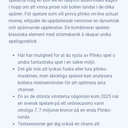
spelarna iväg en boll we en labyrint audio-video käglor
i hopp om att vinna priser när bollen landar i de olika
spåren. För spelare som vill prova plinko on-line actual
money, erbjuder de uppdaterade versioner en dynamisk
och spännande upplevelse. De kombinerar spelets
klassiska element med slotmekanik å skapar unika
spelögonblick.
Här har mulighed for at du njuta av Plinko spel o
andra fantastiska spel i en säker miljö.
Det går inte att lyckas fuska eller lura plinko-
maskinen, men skickliga spelare kan analysera
bollens rörelsemönster för att optimera sina
chanser.
En av de största vinsterna någonsin kom 2025 när
en svensk spelare på ett onlinecasino vann
otroliga 7, 7 miljoner kronor på en enda Plinko-
runda.
Testsessioner ger dig också en chans att