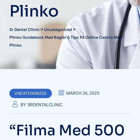
Plinko
>
>
Sr Dental Clinic
Uncategorized
Plinko Guidebook Med Regler 6 Tips På Online Casino Med
Plinko
MARCH 26, 2025
UNCATEGORIZED
BY
SRDENTALCLINIC
“Filma Med 500