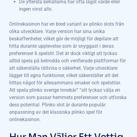
De yttersta behållarna har ofta lägst värde eller
ingen vinst alls.
Onlinekasinon har en bred variant av plinko slots från
olika utvecklare. Varje version har sina unika
beskaffenheter, vilket gör de möjligt för depilare att
hitta durante upplevelse som är snyggast i deras
preferenser 6 spelstil. Det är dock viktigt att lyckas
alltid spela på betrodda och verifierade plattformar för
att säkerställa rättvisa o säkerhet. Varje utvecklare
lägger till egna funktioner, vilket säkerställer att det
hittas något för allesammans smaker och spelstilar.
Att spela plinko sverige innebär” “att lyckas välja en
version som passar hemmets preferenser och utforska
dess potential. Plinko slot är durante populär
anpassning av det klassiska plinko spel för
onlinekasinon.