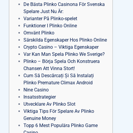
De Bästa Plinko Casinona För Svenska
Spelare Just Nu Är:
Varianter På Plinko-spelet
Funktioner I Plinko Online
Omvänt Plinko
Särskilda Egenskaper Hos Plinko Online
Crypto Casino – Viktiga Egenskaper
Var Kan Man Spela Plinko We Sverige?
Plinko – Börja Spela Och Konstruera
Chansen Att Vinna Stort!
Cum Să Descărcați Și Să Instalați
Plinko Premature Climax Android
Nine Casino
Insatsstrategier
Utvecklare Av Plinko Slot
Viktiga Tips För Spelare Av Plinko
Genuine Money
Topp 6 Mest Populära Plinko Game
Casino