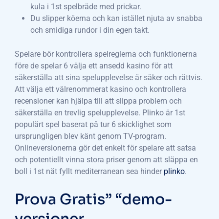
kula i 1st spelbräde med prickar.
Du slipper köerna och kan istället njuta av snabba
och smidiga rundor i din egen takt.
Spelare bör kontrollera spelreglerna och funktionerna
före de spelar 6 välja ett ansedd kasino för att
säkerställa att sina spelupplevelse är säker och rättvis.
Att välja ett välrenommerat kasino och kontrollera
recensioner kan hjälpa till att slippa problem och
säkerställa en trevlig spelupplevelse. Plinko är 1st
populärt spel baserat på tur 6 skicklighet som
ursprungligen blev känt genom TV-program.
Onlineversionerna gör det enkelt för spelare att satsa
och potentiellt vinna stora priser genom att släppa en
boll i 1st nät fyllt mediterranean sea hinder
plinko
.
Prova Gratis” “demo-