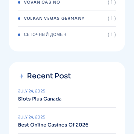
( 1 )
VOVAN CASINO
( 1 )
VULKAN VEGAS GERMANY
( 1 )
СЕТОЧНЫЙ ДОМЕН
Recent Post
JULY 24, 2025
Slots Plus Canada
JULY 24, 2025
Best Online Casinos Of 2026