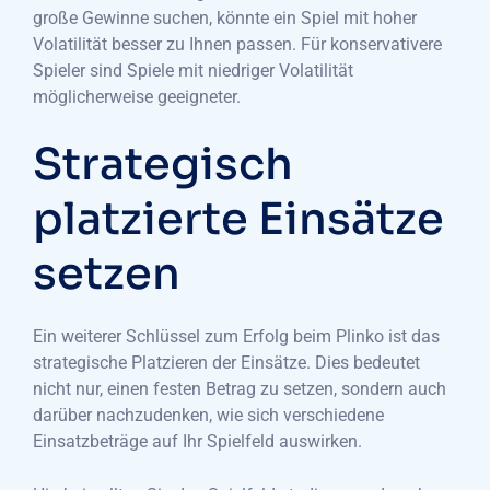
große Gewinne suchen, könnte ein Spiel mit hoher
Volatilität besser zu Ihnen passen. Für konservativere
Spieler sind Spiele mit niedriger Volatilität
möglicherweise geeigneter.
Strategisch
platzierte Einsätze
setzen
Ein weiterer Schlüssel zum Erfolg beim Plinko ist das
strategische Platzieren der Einsätze. Dies bedeutet
nicht nur, einen festen Betrag zu setzen, sondern auch
darüber nachzudenken, wie sich verschiedene
Einsatzbeträge auf Ihr Spielfeld auswirken.