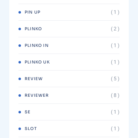
( 1 )
PIN UP
( 2 )
PLINKO
( 1 )
PLINKO IN
( 1 )
PLINKO UK
( 5 )
REVIEW
( 8 )
REVIEWER
( 1 )
SE
( 1 )
SLOT