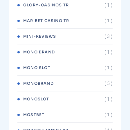
( 1 )
GLORY-CASINOS TR
( 1 )
MARIBET CASINO TR
( 3 )
MINI-REVIEWS
( 1 )
MONO BRAND
( 1 )
MONO SLOT
( 5 )
MONOBRAND
( 1 )
MONOSLOT
( 1 )
MOSTBET