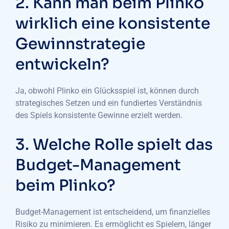
2. Kann man beim Plinko
wirklich eine konsistente
Gewinnstrategie
entwickeln?
Ja, obwohl Plinko ein Glücksspiel ist, können durch
strategisches Setzen und ein fundiertes Verständnis
des Spiels konsistente Gewinne erzielt werden.
3. Welche Rolle spielt das
Budget-Management
beim Plinko?
Budget-Management ist entscheidend, um finanzielles
Risiko zu minimieren. Es ermöglicht es Spielern, länger