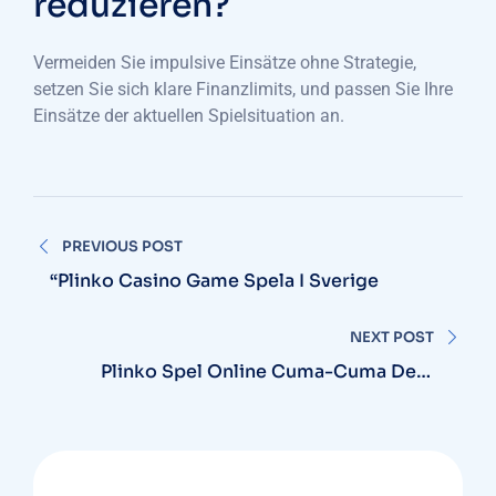
reduzieren?
Vermeiden Sie impulsive Einsätze ohne Strategie,
setzen Sie sich klare Finanzlimits, und passen Sie Ihre
Einsätze der aktuellen Spielsituation an.
Post
PREVIOUS POST
navigation
“plinko Casino Game Spela I Sverige
NEXT POST
Plinko Spel Online Cuma-Cuma Demo
Plinko Guideline I Sverige