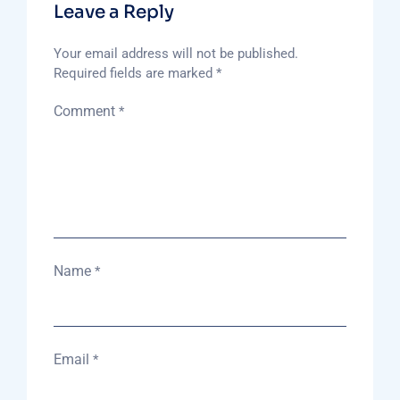
Leave a Reply
Your email address will not be published.
Required fields are marked
*
Comment
*
Name
*
Email
*