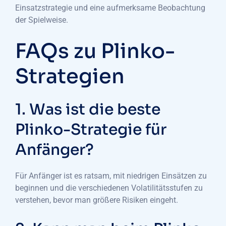
Einsatzstrategie und eine aufmerksame Beobachtung
der Spielweise.
FAQs zu Plinko-
Strategien
1. Was ist die beste
Plinko-Strategie für
Anfänger?
Für Anfänger ist es ratsam, mit niedrigen Einsätzen zu
beginnen und die verschiedenen Volatilitätsstufen zu
verstehen, bevor man größere Risiken eingeht.