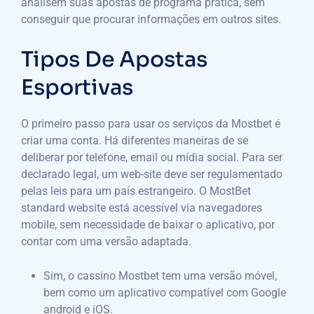
analisem suas apostas de programa prática, sem
conseguir que procurar informações em outros sites.
Tipos De Apostas
Esportivas
O primeiro passo para usar os serviços da Mostbet é
criar uma conta. Há diferentes maneiras de se
deliberar por telefone, email ou mídia social. Para ser
declarado legal, um web-site deve ser regulamentado
pelas leis para um país estrangeiro. O MostBet
standard website está acessível via navegadores
mobile, sem necessidade de baixar o aplicativo, por
contar com uma versão adaptada.
Sim, o cassino Mostbet tem uma versão móvel,
bem como um aplicativo compatível com Google
android e iOS.