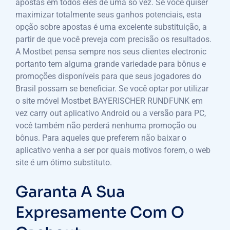
apostas em todos eles de uma só vez. Se você quiser
maximizar totalmente seus ganhos potenciais, esta
opção sobre apostas é uma excelente substituição, a
partir de que você preveja com precisão os resultados.
A Mostbet pensa sempre nos seus clientes electronic
portanto tem alguma grande variedade para bônus e
promoções disponíveis para que seus jogadores do
Brasil possam se beneficiar. Se você optar por utilizar
o site móvel Mostbet BAYERISCHER RUNDFUNK em
vez carry out aplicativo Android ou a versão para PC,
você também não perderá nenhuma promoção ou
bônus. Para aqueles que preferem não baixar o
aplicativo venha a ser por quais motivos forem, o web
site é um ótimo substituto.
Garanta A Sua
Expresamente Com O