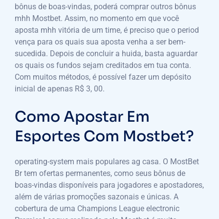
bônus de boas-vindas, poderá comprar outros bônus
mhh Mostbet. Assim, no momento em que você
aposta mhh vitória de um time, é preciso que o period
vença para os quais sua aposta venha a ser bem-
sucedida. Depois de concluir a huida, basta aguardar
os quais os fundos sejam creditados em tua conta.
Com muitos métodos, é possível fazer um depósito
inicial de apenas R$ 3, 00.
Como Apostar Em
Esportes Com Mostbet?
operating-system mais populares ag casa. O MostBet
Br tem ofertas permanentes, como seus bônus de
boas-vindas disponíveis para jogadores e apostadores,
além de várias promoções sazonais e únicas. A
cobertura de uma Champions League electronic