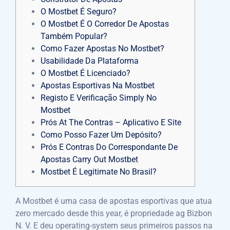
O Mostbet É Seguro?
O Mostbet É O Corredor De Apostas
Também Popular?
Como Fazer Apostas No Mostbet?
Usabilidade Da Plataforma
O Mostbet É Licenciado?
Apostas Esportivas Na Mostbet
Registo E Verificação Simply No
Mostbet
Prós At The Contras – Aplicativo E Site
Como Posso Fazer Um Depósito?
Prós E Contras Do Correspondante De
Apostas Carry Out Mostbet
Mostbet É Legitimate No Brasil?
A Mostbet é uma casa de apostas esportivas que atua
zero mercado desde this year, é propriedade ag Bizbon
N. V. E deu operating-system seus primeiros passos na