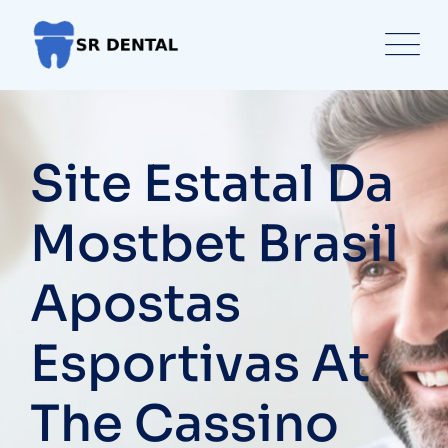
Skip
to
content
Site Estatal Da
Mostbet Brasil
Apostas
Esportivas At
The Cassino