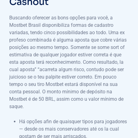
Cashout
Buscando oferecer as bons opções para você, a
Mostbet Brasil disponibiliza formas de cadastro
variadas, tendo cinco possibilidades ao todo. Uma ex
profeso combinada é alguma aposta que cobre várias
posições ao mesmo tempo. Somente se some sort of
estimativa de qualquer jogador estiver correta é que
esta aposta terá reconhecimento. Como resultado, la
cual aposta” “acarreta algum risco, contudo pode ser
juicioso se o teu palpite estiver correto. Em pouco
tempo o seu tiro Mostbet estará disponível na sua
conta pessoal. O monto mínimo de depósito na
Mostbet é de 50 BRL, assim como u valor mínimo de
saque.
Há opções afin de quaisquer tipos para jogadores
— desde os mais conservadores até os la cual
gostam de ser mais arriscados.