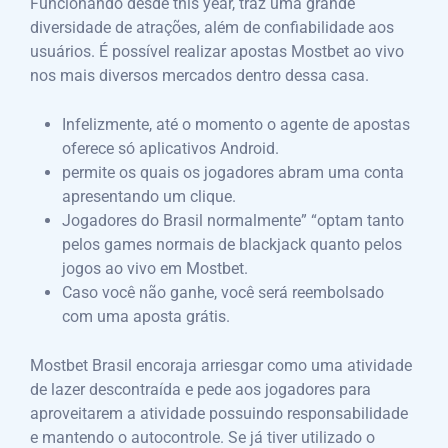
Funcionando desde this year, traz uma grande
diversidade de atrações, além de confiabilidade aos
usuários. É possível realizar apostas Mostbet ao vivo
nos mais diversos mercados dentro dessa casa.
Infelizmente, até o momento o agente de apostas
oferece só aplicativos Android.
permite os quais os jogadores abram uma conta
apresentando um clique.
Jogadores do Brasil normalmente” “optam tanto
pelos games normais de blackjack quanto pelos
jogos ao vivo em Mostbet.
Caso você não ganhe, você será reembolsado
com uma aposta grátis.
Mostbet Brasil encoraja arriesgar como uma atividade
de lazer descontraída e pede aos jogadores para
aproveitarem a atividade possuindo responsabilidade
e mantendo o autocontrole. Se já tiver utilizado o