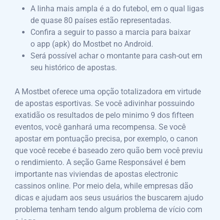
A linha mais ampla é a do futebol, em o qual ligas
de quase 80 países estão representadas.
Confira a seguir to passo a marcia para baixar
o app (apk) do Mostbet no Android.
Será possível achar o montante para cash-out em
seu histórico de apostas.
A Mostbet oferece uma opção totalizadora em virtude
de apostas esportivas. Se você adivinhar possuindo
exatidão os resultados de pelo minimo 9 dos fifteen
eventos, você ganhará uma recompensa. Se você
apostar em pontuação precisa, por exemplo, o canon
que você recebe é baseado zero quão bem você previu
o rendimiento. A seção Game Responsável é bem
importante nas viviendas de apostas electronic
cassinos online. Por meio dela, while empresas dão
dicas e ajudam aos seus usuários the buscarem ajudo
problema tenham tendo algum problema de vício com