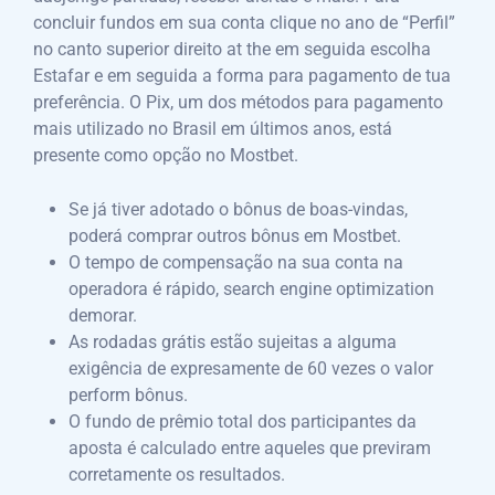
concluir fundos em sua conta clique no ano de “Perfil”
no canto superior direito at the em seguida escolha
Estafar e em seguida a forma para pagamento de tua
preferência. O Pix, um dos métodos para pagamento
mais utilizado no Brasil em últimos anos, está
presente como opção no Mostbet.
Se já tiver adotado o bônus de boas-vindas,
poderá comprar outros bônus em Mostbet.
O tempo de compensação na sua conta na
operadora é rápido, search engine optimization
demorar.
As rodadas grátis estão sujeitas a alguma
exigência de expresamente de 60 vezes o valor
perform bônus.
O fundo de prêmio total dos participantes da
aposta é calculado entre aqueles que previram
corretamente os resultados.