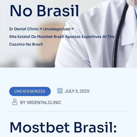
No Brasil
>
>
Sr Dental Clinic
Uncategorized
Site Estatal Da Mostbet Brasil Apostas Esportivas At The
Cassino No Brasil
JULY 3, 2025
UNCATEGORIZED
BY
SRDENTALCLINIC
Mostbet Brasil: