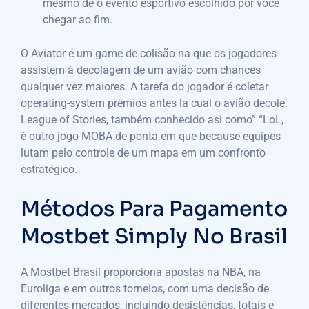
mesmo de o evento esportivo escolhido por você
chegar ao fim.
O Aviator é um game de colisão na que os jogadores
assistem à decolagem de um avião com chances
qualquer vez maiores. A tarefa do jogador é coletar
operating-system prêmios antes la cual o avião decole.
League of Stories, também conhecido asi como” “LoL,
é outro jogo MOBA de ponta em que because equipes
lutam pelo controle de um mapa em um confronto
estratégico.
Métodos Para Pagamento
Mostbet Simply No Brasil
A Mostbet Brasil proporciona apostas na NBA, na
Euroliga e em outros torneios, com uma decisão de
diferentes mercados, incluindo desistências, totais e