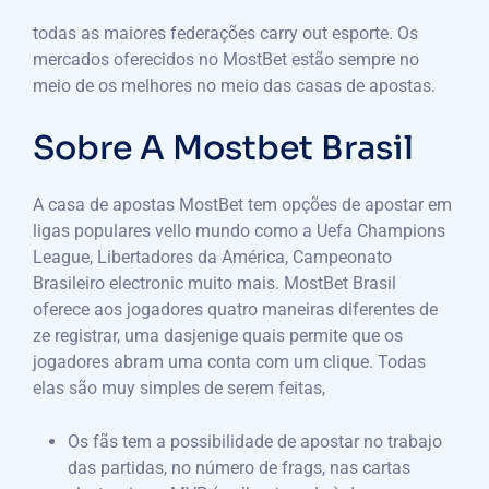
todas as maiores federações carry out esporte. Os
mercados oferecidos no MostBet estão sempre no
meio de os melhores no meio das casas de apostas.
Sobre A Mostbet Brasil
A casa de apostas MostBet tem opções de apostar em
ligas populares vello mundo como a Uefa Champions
League, Libertadores da América, Campeonato
Brasileiro electronic muito mais. MostBet Brasil
oferece aos jogadores quatro maneiras diferentes de
ze registrar, uma dasjenige quais permite que os
jogadores abram uma conta com um clique. Todas
elas são muy simples de serem feitas,
Os fãs tem a possibilidade de apostar no trabajo
das partidas, no número de frags, nas cartas