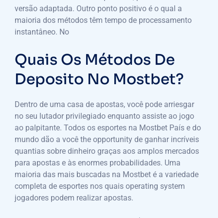
versão adaptada. Outro ponto positivo é o qual a
maioria dos métodos têm tempo de processamento
instantâneo. No
Quais Os Métodos De
Deposito No Mostbet?
Dentro de uma casa de apostas, você pode arriesgar
no seu lutador privilegiado enquanto assiste ao jogo
ao palpitante. Todos os esportes na Mostbet País e do
mundo dão a você the opportunity de ganhar incríveis
quantias sobre dinheiro graças aos amplos mercados
para apostas e às enormes probabilidades. Uma
maioria das mais buscadas na Mostbet é a variedade
completa de esportes nos quais operating system
jogadores podem realizar apostas.