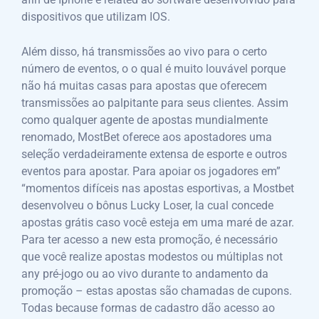
dispositivos que utilizam IOS.
Além disso, há transmissões ao vivo para o certo
número de eventos, o o qual é muito louvável porque
não há muitas casas para apostas que oferecem
transmissões ao palpitante para seus clientes. Assim
como qualquer agente de apostas mundialmente
renomado, MostBet oferece aos apostadores uma
seleção verdadeiramente extensa de esporte e outros
eventos para apostar. Para apoiar os jogadores em”
“momentos difíceis nas apostas esportivas, a Mostbet
desenvolveu o bônus Lucky Loser, la cual concede
apostas grátis caso você esteja em uma maré de azar.
Para ter acesso a new esta promoção, é necessário
que você realize apostas modestos ou múltiplas not
any pré-jogo ou ao vivo durante to andamento da
promoção – estas apostas são chamadas de cupons.
Todas because formas de cadastro dão acesso ao