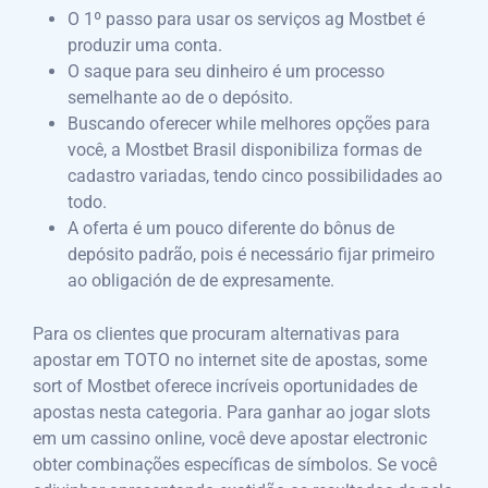
O 1º passo para usar os serviços ag Mostbet é
produzir uma conta.
O saque para seu dinheiro é um processo
semelhante ao de o depósito.
Buscando oferecer while melhores opções para
você, a Mostbet Brasil disponibiliza formas de
cadastro variadas, tendo cinco possibilidades ao
todo.
A oferta é um pouco diferente do bônus de
depósito padrão, pois é necessário fijar primeiro
ao obligación de de expresamente.
Para os clientes que procuram alternativas para
apostar em TOTO no internet site de apostas, some
sort of Mostbet oferece incríveis oportunidades de
apostas nesta categoria. Para ganhar ao jogar slots
em um cassino online, você deve apostar electronic
obter combinações específicas de símbolos. Se você