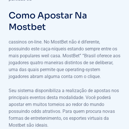
Como Apostar Na
Mostbet
cassinos on-line. No MostBet não é diferente,
possuindo este caça-níqueis estando sempre entre os
mais populares weil casa. MostBet” “Brasil oferece aos
jogadores quatro maneiras distintos de se deliberar,
uma das quais permite que operating-system
jogadores abram alguma conta com o clique.
Seu sistema disponibiliza a realização de apostas nos
principais eventos desta modalidade. Você poderá
apostar em muitos torneios ao redor do mundo
possuindo odds atrativos. Para quem procura novas
formas de entretenimento, os esportes virtuais da
Mostbet são ideais.