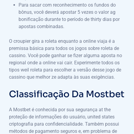
Para sacar com reconhecimento os fundos do
bônus, você deverá apostar 5 vezes o valor ag
bonificação durante to período de thirty dias por
apostas combinadas.
O croupier gira a roleta enquanto a online viaja é a
premissa básica para todos os jogos sobre roleta de
cassino. Você pode ganhar se fizer alguma aposta no
regional onde a online vai cair. Experimente todos os
tipos weil roleta para escolher a versão desse jogo de
cassino que melhor ze adapta às suas exigências.
Classificação Da Mostbet
A Mostbet é conhecida por sua segurança at the
proteção de informações do usuário, united states
criptografia para confidencialidade. Também possui
métodos de pagamento seguros e, em problema de