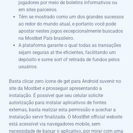
jogadores por meio de boletins informativos ou
em sites parceiros.
Têm se mostrado como um dos grandes sucessos
ao redor do mundo atual, e portanto você pode
apostar nestes jogos excepcionalmente buscados
na Mostbet País brasileiro.
A plataforma garante o qual todas as transações
sejam seguras at the eficientes, facilitando um
depósito e some sort of retirada de fundos pelos
usuários.
Basta clicar zero ícone de get para Android suvenir no
site da Mostbet e prosseguir apresentando a
instalação. É possível que seu celular solicite
autorização para instalar aplicativos de fontes
externas, basta realizar esta permissão e acechar a
instalação servir finalizada. O MostBet official website
está acessível via navegadores mobile, sem
necessidade de baixar o aplicativo, por mirar com uma