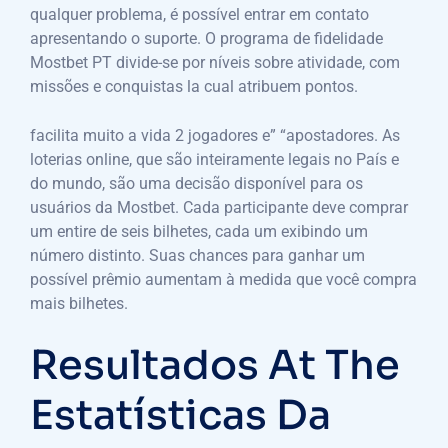
qualquer problema, é possível entrar em contato
apresentando o suporte. O programa de fidelidade
Mostbet PT divide-se por níveis sobre atividade, com
missões e conquistas la cual atribuem pontos.
facilita muito a vida 2 jogadores e” “apostadores. As
loterias online, que são inteiramente legais no País e
do mundo, são uma decisão disponível para os
usuários da Mostbet. Cada participante deve comprar
um entire de seis bilhetes, cada um exibindo um
número distinto. Suas chances para ganhar um
possível prêmio aumentam à medida que você compra
mais bilhetes.
Resultados At The
Estatísticas Da