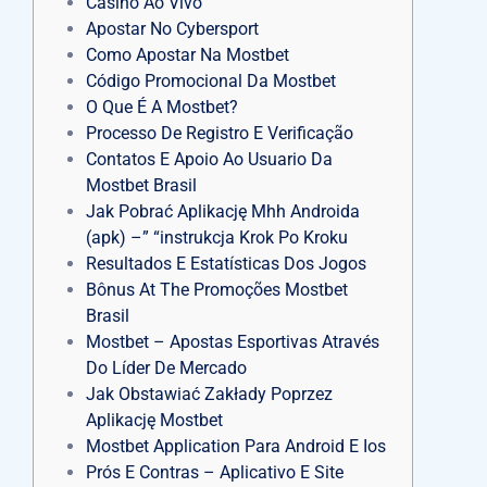
Casino Ao Vivo
Apostar No Cybersport
Como Apostar Na Mostbet
Código Promocional Da Mostbet
O Que É A Mostbet?
Processo De Registro E Verificação
Contatos E Apoio Ao Usuario Da
Mostbet Brasil
Jak Pobrać Aplikację Mhh Androida
(apk) –” “instrukcja Krok Po Kroku
Resultados E Estatísticas Dos Jogos
Bônus At The Promoções Mostbet
Brasil
Mostbet – Apostas Esportivas Através
Do Líder De Mercado
Jak Obstawiać Zakłady Poprzez
Aplikację Mostbet
Mostbet Application Para Android E Ios
Prós E Contras – Aplicativo E Site