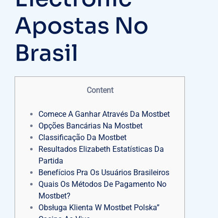
Apostas No
Brasil
Content
Comece A Ganhar Através Da Mostbet
Opções Bancárias Na Mostbet
Classificação Da Mostbet
Resultados Elizabeth Estatísticas Da
Partida
Benefícios Pra Os Usuários Brasileiros
Quais Os Métodos De Pagamento No
Mostbet?
Obsługa Klienta W Mostbet Polska”