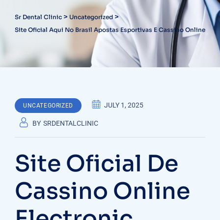
>
>
Sr Dental Clinic
Uncategorized
Site Oficial Aqui No Brasil Apostas Esportivas E Cassino Online
JULY 1, 2025
UNCATEGORIZED
BY
SRDENTALCLINIC
Site Oficial De
Cassino Online
Electronic