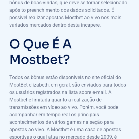
bônus de boas-vindas, que deve se tornar selecionado
após to preenchimento dos dados solicitados. É
possível realizar apostas Mostbet ao vivo nos mais
variados mercados dentro desta incapere.
O Que É A
Mostbet?
Todos os bônus estão disponíveis no site oficial do
MostBet elizabeth, em geral, são enviados para todos
os usuários registrados na lista sobre e-mail. A
Mostbet é limitada quanto a realização de
transmissões em vídeo ao vivo. Porém, você pode
acompanhar em tempo real os principais
acontecimentos de vários games na seção para
apostas ao vivo. A Mostbet é uma casa de apostas
esportivas o qual atua no mercado desde 2009, é