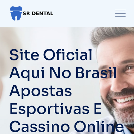
Skip
to
content
Site Oficial
Aqui No Brasil
Apostas
Esportivas E
Cassino Online