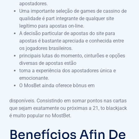
apostadores.
Uma importante seleção de games de cassino de
qualidade é part integrante de qualquer site
legítimo para apostas on-line.
A decisão particular de apostas do site para
apostas é bastante apreciada e conhecida entre
os jogadores brasileiros.
principais lutas do momento, cinturões e opções
diversas de apostas estão
torna a experiência dos apostadores única e
emocionante.
O MosBet ainda oferece bônus em
disponíveis. Consistindo em somar pontos nas cartas
que sejam exatamente ou próximas a 21, to blackjack
é muito popular no MostBet.
Benefícios Afin De