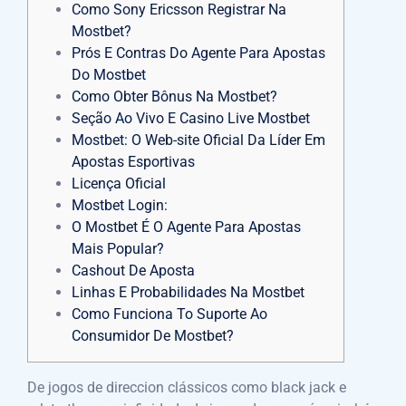
Como Sony Ericsson Registrar Na
Mostbet?
Prós E Contras Do Agente Para Apostas
Do Mostbet
Como Obter Bônus Na Mostbet?
Seção Ao Vivo E Casino Live Mostbet
Mostbet: O Web-site Oficial Da Líder Em
Apostas Esportivas
Licença Oficial
Mostbet Login:
O Mostbet É O Agente Para Apostas
Mais Popular?
Cashout De Aposta
Linhas E Probabilidades Na Mostbet
Como Funciona To Suporte Ao
Consumidor De Mostbet?
De jogos de direccion clássicos como black jack e