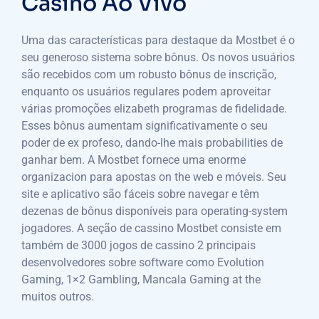
Casino Ao Vivo
Uma das características para destaque da Mostbet é o
seu generoso sistema sobre bônus. Os novos usuários
são recebidos com um robusto bônus de inscrição,
enquanto os usuários regulares podem aproveitar
várias promoções elizabeth programas de fidelidade.
Esses bônus aumentam significativamente o seu
poder de ex profeso, dando-lhe mais probabilities de
ganhar bem. A Mostbet fornece uma enorme
organizacion para apostas on the web e móveis. Seu
site e aplicativo são fáceis sobre navegar e têm
dezenas de bônus disponíveis para operating-system
jogadores. A seção de cassino Mostbet consiste em
também de 3000 jogos de cassino 2 principais
desenvolvedores sobre software como Evolution
Gaming, 1×2 Gambling, Mancala Gaming at the
muitos outros.