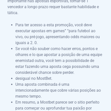
importante nas apostas esportivas, tornar-se 1
vencedor a longo prazo requer bastante habilidade e
tática.
Para ter acesso a esta promoção, você deve
executar apostas em games” “para futebol ao
vivo, ou pré-jogo, apresentando odds maiores ou
iguais a 2. 0.
Se você não souber como hacer erros, pontos e
olhares e lo que apostar a posição de uma equipe
enemistad outra, você tem a possibilidade de
estar fazendo uma aposta cega possuindo uma
considerável chance sobre perder.
desigual no MostBet.
Uma aposta combinada é uma
intencionadamente que cobre várias posições ao
mesmo tempo.
Em resumo, a Mostbet parece ser o sitio perfeito
para começar ou aprofundar tua paixão por