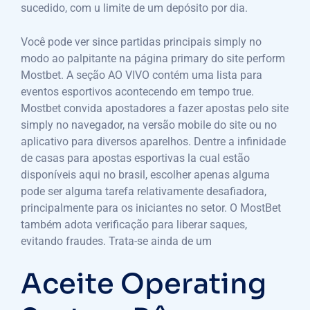
sucedido, com u limite de um depósito por dia.
Você pode ver since partidas principais simply no
modo ao palpitante na página primary do site perform
Mostbet. A seção AO VIVO contém uma lista para
eventos esportivos acontecendo em tempo true.
Mostbet convida apostadores a fazer apostas pelo site
simply no navegador, na versão mobile do site ou no
aplicativo para diversos aparelhos. Dentre a infinidade
de casas para apostas esportivas la cual estão
disponíveis aqui no brasil, escolher apenas alguma
pode ser alguma tarefa relativamente desafiadora,
principalmente para os iniciantes no setor. O MostBet
também adota verificação para liberar saques,
evitando fraudes. Trata-se ainda de um
Aceite Operating