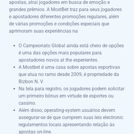
apostas, atrai jogadores em busca de emoção e
grandes prêmios. A MostBet traz para seus jogadores
e apostadores diferentes promoções regulares, além
de várias promoções e condições especiais que
aprimoram suas experiências na
O Campeonato Global ainda está cheio de opções
é uma das opções mais populares para
apostadores novos at the experientes.
A Mostbet é uma casa sobre apostas esportivas
que atua no ramo desde 2009, é propriedade da
Bizbon N. V.
Na tela para registro, os jogadores podem solicitar
um primeiro bônus em virtude de esportes ou
cassino.
Além disso, operating-system usuários devem
assegurar-se de que cumprem suas leis electronic
regulamentos locais apresentando relação às
apostas on-line.