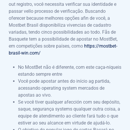
out registro, você necessita verificar sua identidade e
passar vello processo de verificação. Buscando
oferecer because melhores opções afin de você, a
Mostbet Brasil disponibiliza vivencias de cadastro
variadas, tendo cinco possibilidades ao todo. Fãs de
Basquete tem a possibilidade de apostar no MostBet,
em competições sobre países, como
https://mostbet-
brasil-win.com/
No MostBet não é diferente, com este caça-níqueis
estando sempre entre
Você pode apostar antes do início ag partida,
acessando operating system mercados de
apostas ao vivo.
Se você tiver qualquer afección com seu depósito,
saque, segurança systems qualquer outra coisa, a
equipe de atendimento ao cliente fará tudo o que
estiver ao seu alcance em virtude de ajudá-lo.
O objetivo do popular jogo de cartas Bacará no