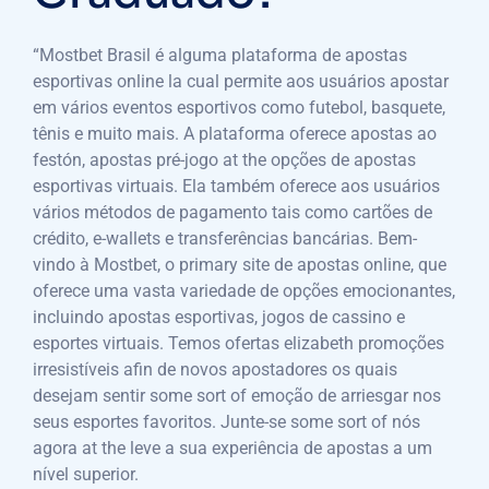
“Mostbet Brasil é alguma plataforma de apostas
esportivas online la cual permite aos usuários apostar
em vários eventos esportivos como futebol, basquete,
tênis e muito mais. A plataforma oferece apostas ao
festón, apostas pré-jogo at the opções de apostas
esportivas virtuais. Ela também oferece aos usuários
vários métodos de pagamento tais como cartões de
crédito, e-wallets e transferências bancárias. Bem-
vindo à Mostbet, o primary site de apostas online, que
oferece uma vasta variedade de opções emocionantes,
incluindo apostas esportivas, jogos de cassino e
esportes virtuais. Temos ofertas elizabeth promoções
irresistíveis afin de novos apostadores os quais
desejam sentir some sort of emoção de arriesgar nos
seus esportes favoritos. Junte-se some sort of nós
agora at the leve a sua experiência de apostas a um
nível superior.