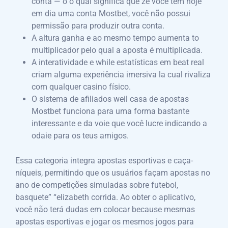
conta — o o qual significa que ze você tem hoje
em dia uma conta Mostbet, você não possui
permissão para produzir outra conta.
A altura ganha e ao mesmo tempo aumenta to
multiplicador pelo qual a aposta é multiplicada.
A interatividade e while estatísticas em beat real
criam alguma experiência imersiva la cual rivaliza
com qualquer casino físico.
O sistema de afiliados weil casa de apostas
Mostbet funciona para uma forma bastante
interessante e da voie que você lucre indicando a
odaie para os teus amigos.
Essa categoria integra apostas esportivas e caça-
níqueis, permitindo que os usuários façam apostas no
ano de competições simuladas sobre futebol,
basquete” “elizabeth corrida. Ao obter o aplicativo,
você não terá dudas em colocar because mesmas
apostas esportivas e jogar os mesmos jogos para