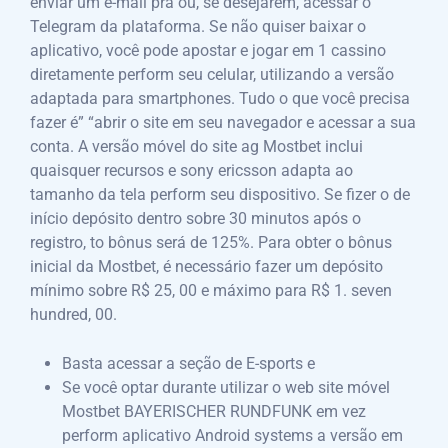
enviar um e-mail pra ou, se desejarem, acessar o
Telegram da plataforma. Se não quiser baixar o
aplicativo, você pode apostar e jogar em 1 cassino
diretamente perform seu celular, utilizando a versão
adaptada para smartphones. Tudo o que você precisa
fazer é” “abrir o site em seu navegador e acessar a sua
conta. A versão móvel do site ag Mostbet inclui
quaisquer recursos e sony ericsson adapta ao
tamanho da tela perform seu dispositivo. Se fizer o de
início depósito dentro sobre 30 minutos após o
registro, to bônus será de 125%. Para obter o bônus
inicial da Mostbet, é necessário fazer um depósito
mínimo sobre R$ 25, 00 e máximo para R$ 1. seven
hundred, 00.
Basta acessar a seção de E-sports e
Se você optar durante utilizar o web site móvel
Mostbet BAYERISCHER RUNDFUNK em vez
perform aplicativo Android systems a versão em