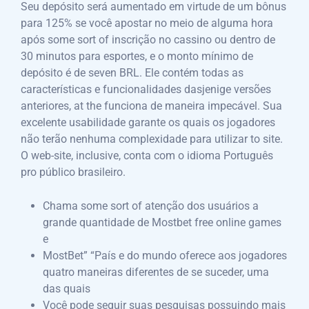
Seu depósito será aumentado em virtude de um bônus
para 125% se você apostar no meio de alguma hora
após some sort of inscrição no cassino ou dentro de
30 minutos para esportes, e o monto mínimo de
depósito é de seven BRL. Ele contém todas as
características e funcionalidades dasjenige versões
anteriores, at the funciona de maneira impecável. Sua
excelente usabilidade garante os quais os jogadores
não terão nenhuma complexidade para utilizar to site.
O web-site, inclusive, conta com o idioma Português
pro público brasileiro.
Chama some sort of atenção dos usuários a
grande quantidade de Mostbet free online games
e
MostBet” “País e do mundo oferece aos jogadores
quatro maneiras diferentes de se suceder, uma
das quais
Você pode seguir suas pesquisas possuindo mais