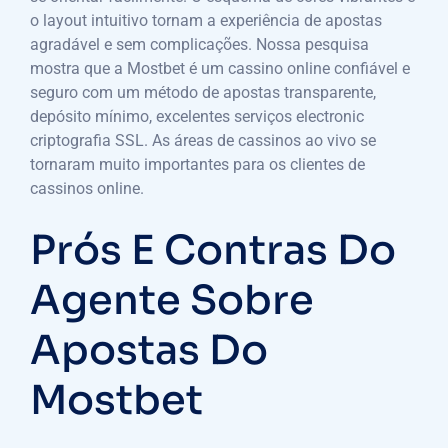
o layout intuitivo tornam a experiência de apostas
agradável e sem complicações. Nossa pesquisa
mostra que a Mostbet é um cassino online confiável e
seguro com um método de apostas transparente,
depósito mínimo, excelentes serviços electronic
criptografia SSL. As áreas de cassinos ao vivo se
tornaram muito importantes para os clientes de
cassinos online.
Prós E Contras Do
Agente Sobre
Apostas Do
Mostbet