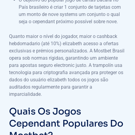
País brasileiro é criar 1 conjunto de tarjetas com
um monto de nove systems um conjunto o qual
seja o cependant próximo possível sobre nove.
Quanto maior o nível do jogador, maior o cashback
hebdomadario (até 10%) elizabeth acesso a ofertas
exclusivas e prémios personalizados. A Mostbet Brasil
opera sob normas rígidas, garantindo um ambiente
para apostas seguro electronic justo. A trampolín usa
tecnologia para criptografia avançada pra proteger os
dados do usuário elizabeth todos os jogos são
auditados regularmente para garantir a
imparcialidade.
Quais Os Jogos
Cependant Populares Do