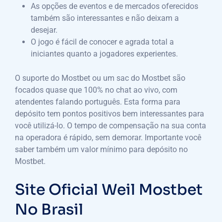
As opções de eventos e de mercados oferecidos
também são interessantes e não deixam a
desejar.
O jogo é fácil de conocer e agrada total a
iniciantes quanto a jogadores experientes.
O suporte do Mostbet ou um sac do Mostbet são
focados quase que 100% no chat ao vivo, com
atendentes falando português. Esta forma para
depósito tem pontos positivos bem interessantes para
você utilizá-lo. O tempo de compensação na sua conta
na operadora é rápido, sem demorar. Importante você
saber também um valor mínimo para depósito no
Mostbet.
Site Oficial Weil Mostbet
No Brasil