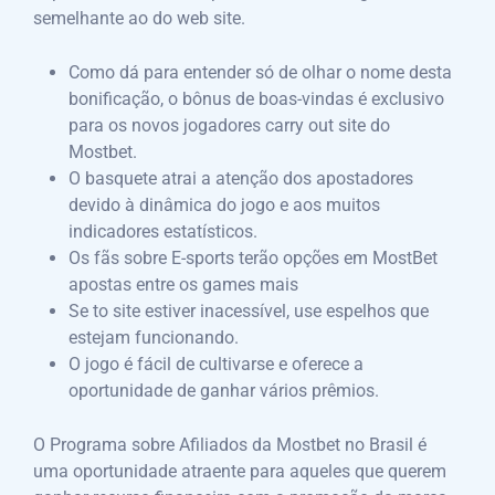
semelhante ao do web site.
Como dá para entender só de olhar o nome desta
bonificação, o bônus de boas-vindas é exclusivo
para os novos jogadores carry out site do
Mostbet.
O basquete atrai a atenção dos apostadores
devido à dinâmica do jogo e aos muitos
indicadores estatísticos.
Os fãs sobre E-sports terão opções em MostBet
apostas entre os games mais
Se to site estiver inacessível, use espelhos que
estejam funcionando.
O jogo é fácil de cultivarse e oferece a
oportunidade de ganhar vários prêmios.
O Programa sobre Afiliados da Mostbet no Brasil é
uma oportunidade atraente para aqueles que querem