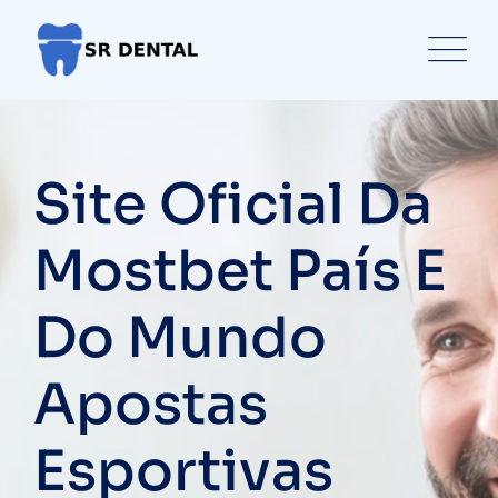
Skip
to
content
Site Oficial Da
Mostbet País E
Do Mundo
Apostas
Esportivas