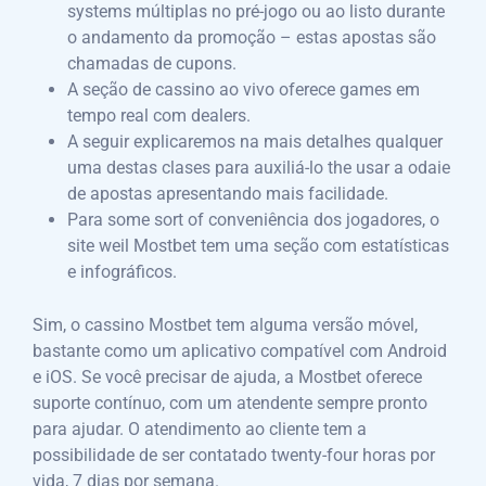
systems múltiplas no pré-jogo ou ao listo durante
o andamento da promoção – estas apostas são
chamadas de cupons.
A seção de cassino ao vivo oferece games em
tempo real com dealers.
A seguir explicaremos na mais detalhes qualquer
uma destas clases para auxiliá-lo the usar a odaie
de apostas apresentando mais facilidade.
Para some sort of conveniência dos jogadores, o
site weil Mostbet tem uma seção com estatísticas
e infográficos.
Sim, o cassino Mostbet tem alguma versão móvel,
bastante como um aplicativo compatível com Android
e iOS. Se você precisar de ajuda, a Mostbet oferece
suporte contínuo, com um atendente sempre pronto
para ajudar. O atendimento ao cliente tem a
possibilidade de ser contatado twenty-four horas por
vida, 7 dias por semana.