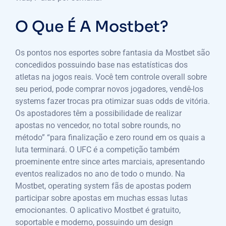
O Que É A Mostbet?
Os pontos nos esportes sobre fantasia da Mostbet são
concedidos possuindo base nas estatísticas dos
atletas na jogos reais. Você tem controle overall sobre
seu period, pode comprar novos jogadores, vendê-los
systems fazer trocas pra otimizar suas odds de vitória.
Os apostadores têm a possibilidade de realizar
apostas no vencedor, no total sobre rounds, no
método” “para finalização e zero round em os quais a
luta terminará. O UFC é a competição também
proeminente entre since artes marciais, apresentando
eventos realizados no ano de todo o mundo. Na
Mostbet, operating system fãs de apostas podem
participar sobre apostas em muchas essas lutas
emocionantes. O aplicativo Mostbet é gratuito,
soportable e moderno, possuindo um design