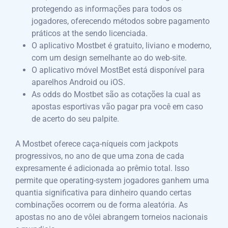
protegendo as informações para todos os
jogadores, oferecendo métodos sobre pagamento
práticos at the sendo licenciada.
O aplicativo Mostbet é gratuito, liviano e moderno,
com um design semelhante ao do web-site.
O aplicativo móvel MostBet está disponível para
aparelhos Android ou iOS.
As odds do Mostbet são as cotações la cual as
apostas esportivas vão pagar pra você em caso
de acerto do seu palpite.
A Mostbet oferece caça-níqueis com jackpots
progressivos, no ano de que uma zona de cada
expresamente é adicionada ao prêmio total. Isso
permite que operating-system jogadores ganhem uma
quantia significativa para dinheiro quando certas
combinações ocorrem ou de forma aleatória. As
apostas no ano de vôlei abrangem torneios nacionais