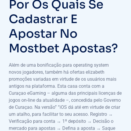
Por Os Quais Se
Cadastrar E
Apostar No
Mostbet Apostas?
Além de uma bonificação para operating system
novos jogadores, também há ofertas elizabeth
promoções variadas em virtude de os usuários mais
antigos na plataforma. Esta casa conta com a
Curaçao eGaming – alguma das principais licenças de
jogos on-line da atualidade –, concedida pelo Governo
de Curaçao. Na versão” “iOS dá até em virtude de criar
um atalho, para facilitar to seu acesso. Registro →
Verificação para conta → 1º depósito → Decisão o
mercado para apostas → Defina a aposta → Saque