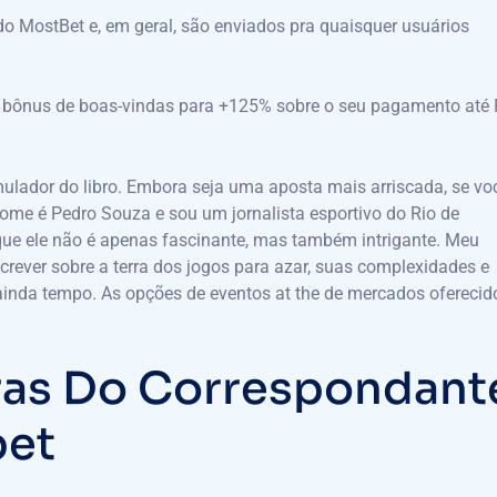
 do MostBet e, em geral, são enviados pra quaisquer usuários
 bônus de boas-vindas para +125% sobre o seu pagamento até
lador do libro. Embora seja uma aposta mais arriscada, se vo
ome é Pedro Souza e sou um jornalista esportivo do Rio de
que ele não é apenas fascinante, mas também intrigante. Meu
crever sobre a terra dos jogos para azar, suas complexidades e
o ainda tempo. As opções de eventos at the de mercados oferecid
tras Do Correspondant
bet