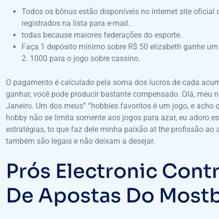
Todos os bônus estão disponíveis no internet site oficial
registrados na lista para e-mail.
todas because maiores federações do esporte.
Faça 1 depósito mínimo sobre R$ 50 elizabeth ganhe um
2. 1000 para o jogo sobre cassino.
O pagamento é calculado pela soma dos lucros de cada acumu
ganhar, você pode producir bastante compensado. Olá, meu n
Janeiro. Um dos meus” “hobbies favoritos é um jogo, e acho 
hobby não se limita somente aos jogos para azar, eu adoro es
estratégias, to que faz dele minha paixão at the profissão a
também são legais e não deixam a desejar.
Prós Electronic Con
De Apostas Do Most