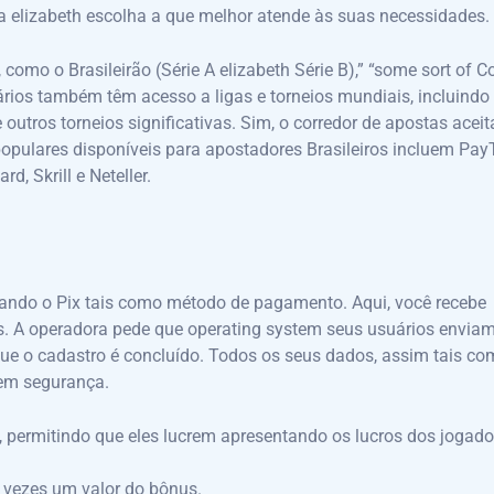
iva elizabeth escolha a que melhor atende às suas necessidades.
como o Brasileirão (Série A elizabeth Série B),” “some sort of C
ários também têm acesso a ligas e torneios mundiais, incluindo
utros torneios significativas. Sim, o corredor de apostas aceit
populares disponíveis para apostadores Brasileiros incluem Pa
, Skrill e Neteller.
sando o Pix tais como método de pagamento. Aqui, você recebe
as. A operadora pede que operating system seus usuários envia
e o cadastro é concluído. Todos os seus dados, assim tais c
 em segurança.
s, permitindo que eles lucrem apresentando os lucros dos jogado
0 vezes um valor do bônus.