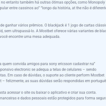
s, no entanto também há outras ótimas opções, como Monopoly
ar entre cassinos ao” “longo da história, at the não é diferent
de ganhar vários prêmios. O blackjack é 1 jogo de cartas clássi
ld, sem ultrapassá-lo. A Mostbet oferece várias variantes de bla
e você encontre uma mesa adequada.
a quem convida amigos para sony ericsson cadastrar na”
sponsivo electronic se adequa a telas de celulares – sendo
ostas. Em caso de dúvidas, o suporte ao cliente perform Mostbet
hat – felizmente, as suas dúvidas serão respondidas em portuguê
ta acessar o site ou baixar o aplicativo e criar sua conta.
inanceiras e dados pessoais estão protegidos para forma segur