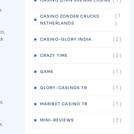
( 1 )
CASINO UTAN SVENSK LICENS
e
( 1
CASINO ZONDER CRUCKS
NETHERLANDS
)
co,
ck
( 2 )
CASINO-GLORY INDIA
( 2 )
CRAZY TIME
( 1 )
GAME
( 1 )
GLORY-CASINOS TR
s.
( 1 )
MARIBET CASINO TR
( 3 )
MINI-REVIEWS
a,