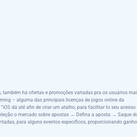
s, também há ofertas e promoções variadas pra os usuários ma
ing – alguma das principais licenças de jogos online da
OS dá até afin de criar um atalho, para facilitar to seu acesso.
 Seleção o mercado sobre apostas → Defina a aposta → Saque d
ntadas, para alguns eventos específicos, proporcionando ganh