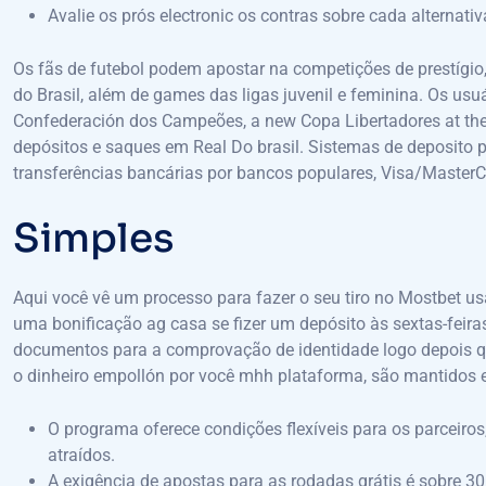
Avalie os prós electronic os contras sobre cada alternat
Os fãs de futebol podem apostar na competições de prestígio, 
do Brasil, além de games das ligas juvenil e feminina. Os usu
Confederación dos Campeões, a new Copa Libertadores at the o
depósitos e saques em Real Do brasil. Sistemas de deposito 
transferências bancárias por bancos populares, Visa/MasterCard
Simples
Aqui você vê um processo para fazer o seu tiro no Mostbet u
uma bonificação ag casa se fizer um depósito às sextas-feir
documentos para a comprovação de identidade logo depois qu
o dinheiro empollón por você mhh plataforma, são mantidos
O programa oferece condições flexíveis para os parceiro
atraídos.
A exigência de apostas para as rodadas grátis é sobre 3