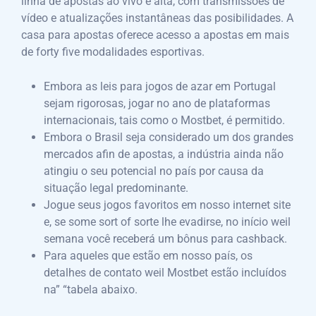
linha de apostas ao vivo é alta, com transmissões de
vídeo e atualizações instantâneas das posibilidades. A
casa para apostas oferece acesso a apostas em mais
de forty five modalidades esportivas.
Embora as leis para jogos de azar em Portugal
sejam rigorosas, jogar no ano de plataformas
internacionais, tais como o Mostbet, é permitido.
Embora o Brasil seja considerado um dos grandes
mercados afin de apostas, a indústria ainda não
atingiu o seu potencial no país por causa da
situação legal predominante.
Jogue seus jogos favoritos em nosso internet site
e, se some sort of sorte lhe evadirse, no início weil
semana você receberá um bônus para cashback.
Para aqueles que estão em nosso país, os
detalhes de contato weil Mostbet estão incluídos
na” “tabela abaixo.