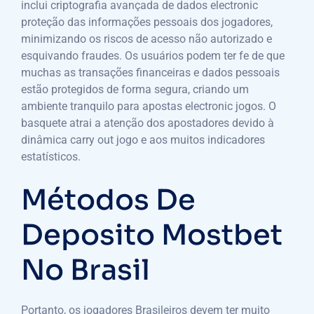
inclui criptografia avançada de dados electronic
proteção das informações pessoais dos jogadores,
minimizando os riscos de acesso não autorizado e
esquivando fraudes. Os usuários podem ter fe de que
muchas as transações financeiras e dados pessoais
estão protegidos de forma segura, criando um
ambiente tranquilo para apostas electronic jogos. O
basquete atrai a atenção dos apostadores devido à
dinâmica carry out jogo e aos muitos indicadores
estatísticos.
Métodos De
Deposito Mostbet
No Brasil
Portanto, os jogadores Brasileiros devem ter muito