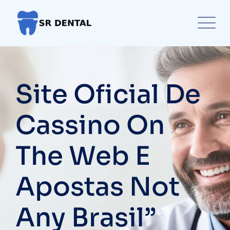
Skip
to
content
Site Oficial De
Cassino On
The Web E
Apostas Not
Any Brasil”