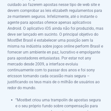
cuidado ao fazerem apostas nesse tipo de web site e
devem comprobar as leis elizabeth regulamentos para
ze manterem seguros. Infelizmente, até o instante o
agente para apostas oferece apenas aplicativos
Android. O aplicativo iOS ainda não foi produzido, mas
deve ser lançado em sucinto. O principal objetivo do
MostBet Brasil é estabelecer uma posição sem la
misma na indústria sobre jogos online perform Brasil e
fornecer um ambiente en paz, lucrativo e empolgante
para apostadores entusiastas. Por estar not any
mercado desde 2009, a interface evoluiu
continuamente com to passar dos anos e foi sony
ericsson tornando cada ocasião mais segura –
justificando os teus mais de o milhão de usuários ao
redor do mundo.
“Mostbet criou uma trampolín de apostas segura
e o seu próprio fundo sobre compensação para