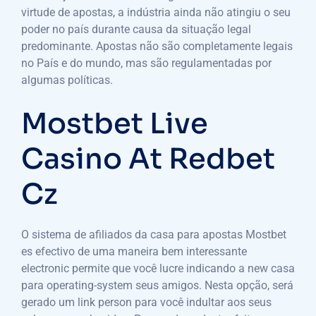
virtude de apostas, a indústria ainda não atingiu o seu
poder no país durante causa da situação legal
predominante. Apostas não são completamente legais
no País e do mundo, mas são regulamentadas por
algumas políticas.
Mostbet Live
Casino At Redbet
Cz
O sistema de afiliados da casa para apostas Mostbet
es efectivo de uma maneira bem interessante
electronic permite que você lucre indicando a new casa
para operating-system seus amigos. Nesta opção, será
gerado um link person para você indultar aos seus