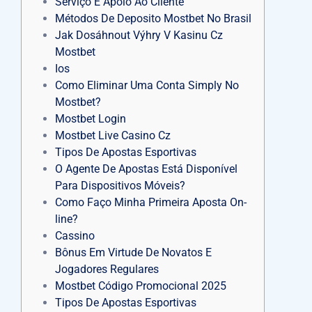
Serviço E Apoio Ao Cliente
Métodos De Deposito Mostbet No Brasil
Jak Dosáhnout Výhry V Kasinu Cz
Mostbet
Ios
Como Eliminar Uma Conta Simply No
Mostbet?
Mostbet Login
Mostbet Live Casino Cz
Tipos De Apostas Esportivas
O Agente De Apostas Está Disponível
Para Dispositivos Móveis?
Como Faço Minha Primeira Aposta On-
line?
Cassino
Bônus Em Virtude De Novatos E
Jogadores Regulares
Mostbet Código Promocional 2025
Tipos De Apostas Esportivas