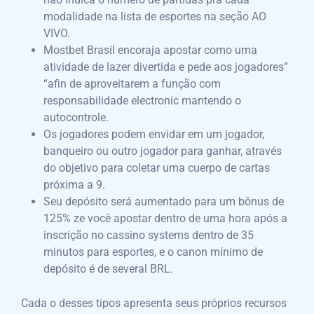
modalidade na lista de esportes na seção AO
VIVO.
Mostbet Brasil encoraja apostar como uma
atividade de lazer divertida e pede aos jogadores”
“afin de aproveitarem a função com
responsabilidade electronic mantendo o
autocontrole.
Os jogadores podem envidar em um jogador,
banqueiro ou outro jogador para ganhar, através
do objetivo para coletar uma cuerpo de cartas
próxima a 9.
Seu depósito será aumentado para um bônus de
125% ze você apostar dentro de uma hora após a
inscrição no cassino systems dentro de 35
minutos para esportes, e o canon mínimo de
depósito é de several BRL.
Cada o desses tipos apresenta seus próprios recursos