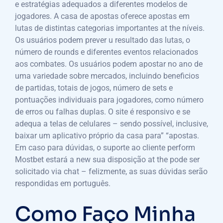
e estratégias adequados a diferentes modelos de
jogadores. A casa de apostas oferece apostas em
lutas de distintas categorias importantes at the níveis.
Os usuários podem prever u resultado das lutas, o
número de rounds e diferentes eventos relacionados
aos combates. Os usuários podem apostar no ano de
uma variedade sobre mercados, incluindo beneficios
de partidas, totais de jogos, número de sets e
pontuações individuais para jogadores, como número
de erros ou falhas duplas. O site é responsivo e se
adequa a telas de celulares – sendo possível, inclusive,
baixar um aplicativo próprio da casa para” “apostas.
Em caso para dúvidas, o suporte ao cliente perform
Mostbet estará a new sua disposição at the pode ser
solicitado via chat – felizmente, as suas dúvidas serão
respondidas em português.
Como Faço Minha