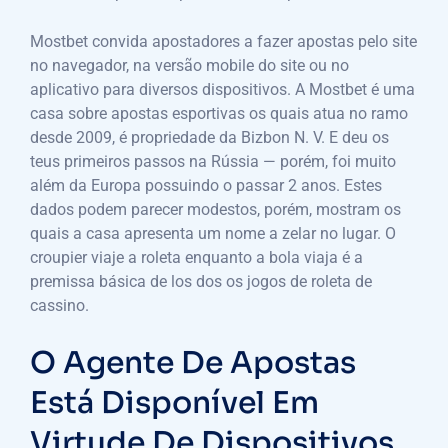
Mostbet convida apostadores a fazer apostas pelo site
no navegador, na versão mobile do site ou no
aplicativo para diversos dispositivos. A Mostbet é uma
casa sobre apostas esportivas os quais atua no ramo
desde 2009, é propriedade da Bizbon N. V. E deu os
teus primeiros passos na Rússia — porém, foi muito
além da Europa possuindo o passar 2 anos. Estes
dados podem parecer modestos, porém, mostram os
quais a casa apresenta um nome a zelar no lugar. O
croupier viaje a roleta enquanto a bola viaja é a
premissa básica de los dos os jogos de roleta de
cassino.
O Agente De Apostas
Está Disponível Em
Virtude De Dispositivos