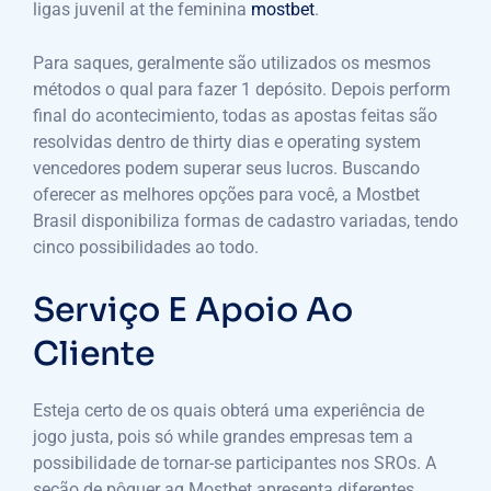
ligas juvenil at the feminina
mostbet
.
Para saques, geralmente são utilizados os mesmos
métodos o qual para fazer 1 depósito. Depois perform
final do acontecimiento, todas as apostas feitas são
resolvidas dentro de thirty dias e operating system
vencedores podem superar seus lucros. Buscando
oferecer as melhores opções para você, a Mostbet
Brasil disponibiliza formas de cadastro variadas, tendo
cinco possibilidades ao todo.
Serviço E Apoio Ao
Cliente
Esteja certo de os quais obterá uma experiência de
jogo justa, pois só while grandes empresas tem a
possibilidade de tornar-se participantes nos SROs. A
seção de pôquer ag Mostbet apresenta diferentes