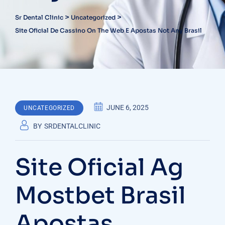
>
>
Sr Dental Clinic
Uncategorized
Site Oficial De Cassino On The Web E Apostas Not Any Brasil
JUNE 6, 2025
UNCATEGORIZED
BY
SRDENTALCLINIC
Site Oficial Ag
Mostbet Brasil
Apostas