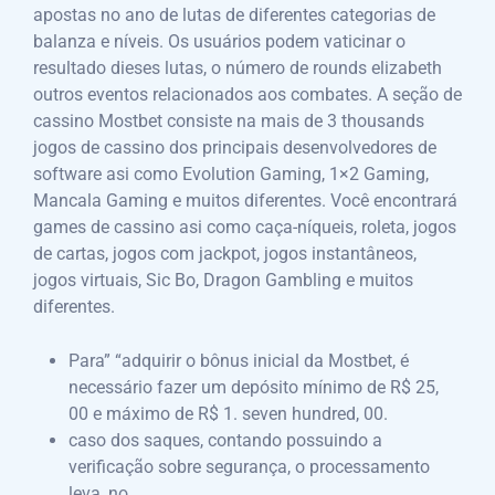
apostas no ano de lutas de diferentes categorias de
balanza e níveis. Os usuários podem vaticinar o
resultado dieses lutas, o número de rounds elizabeth
outros eventos relacionados aos combates. A seção de
cassino Mostbet consiste na mais de 3 thousands
jogos de cassino dos principais desenvolvedores de
software asi como Evolution Gaming, 1×2 Gaming,
Mancala Gaming e muitos diferentes. Você encontrará
games de cassino asi como caça-níqueis, roleta, jogos
de cartas, jogos com jackpot, jogos instantâneos,
jogos virtuais, Sic Bo, Dragon Gambling e muitos
diferentes.
Para” “adquirir o bônus inicial da Mostbet, é
necessário fazer um depósito mínimo de R$ 25,
00 e máximo de R$ 1. seven hundred, 00.
caso dos saques, contando possuindo a
verificação sobre segurança, o processamento
leva, no