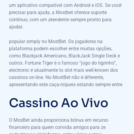
um aplicativo compatível com Android e iOS. Se você
precisar para ajuda, a Mostbet oferece suporte
contínuo, com um atendente sempre pronto para
ajudar.
popular simply no MostBet. Os jogadores na
plataforma podem escolher entre muitas opções,
como Blackjack Americano, BlackJack Single Deck e
outros. Fortune Tiger é o famoso “jogo do tigrinho”,
electronic é atualmente to slot mais well-known dos
cassinos on-line. No MostBet não é diferente,
apresentando este caça-níqueis estando sempre entre
Cassino Ao Vivo
O MosBet ainda proporciona bônus em recurso
financeiro para quem convida amigos para ze