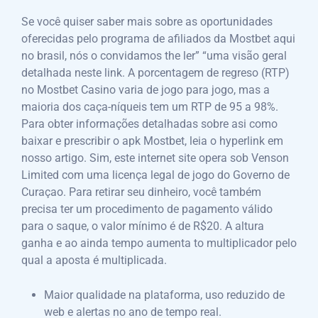
Se você quiser saber mais sobre as oportunidades
oferecidas pelo programa de afiliados da Mostbet aqui
no brasil, nós o convidamos the ler” “uma visão geral
detalhada neste link. A porcentagem de regreso (RTP)
no Mostbet Casino varia de jogo para jogo, mas a
maioria dos caça-níqueis tem um RTP de 95 a 98%.
Para obter informações detalhadas sobre asi como
baixar e prescribir o apk Mostbet, leia o hyperlink em
nosso artigo. Sim, este internet site opera sob Venson
Limited com uma licença legal de jogo do Governo de
Curaçao. Para retirar seu dinheiro, você também
precisa ter um procedimento de pagamento válido
para o saque, o valor mínimo é de R$20. A altura
ganha e ao ainda tempo aumenta to multiplicador pelo
qual a aposta é multiplicada.
Maior qualidade na plataforma, uso reduzido de
web e alertas no ano de tempo real.