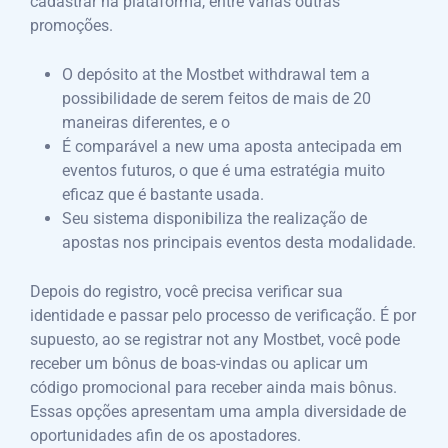
cadastrar na plataforma, entre várias outras
promoções.
O depósito at the Mostbet withdrawal tem a
possibilidade de serem feitos de mais de 20
maneiras diferentes, e o
É comparável a new uma aposta antecipada em
eventos futuros, o que é uma estratégia muito
eficaz que é bastante usada.
Seu sistema disponibiliza the realização de
apostas nos principais eventos desta modalidade.
Depois do registro, você precisa verificar sua
identidade e passar pelo processo de verificação. É por
supuesto, ao se registrar not any Mostbet, você pode
receber um bônus de boas-vindas ou aplicar um
código promocional para receber ainda mais bônus.
Essas opções apresentam uma ampla diversidade de
oportunidades afin de os apostadores.