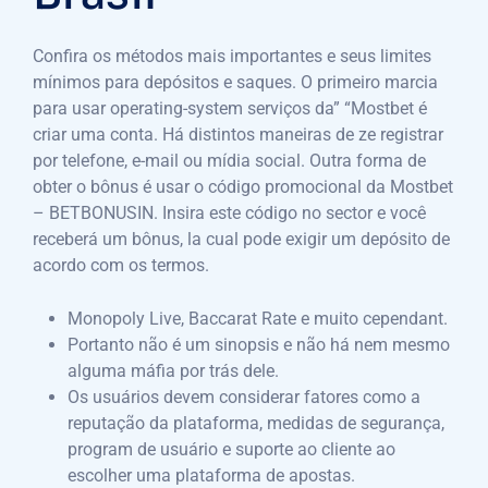
Confira os métodos mais importantes e seus limites
mínimos para depósitos e saques. O primeiro marcia
para usar operating-system serviços da” “Mostbet é
criar uma conta. Há distintos maneiras de ze registrar
por telefone, e-mail ou mídia social. Outra forma de
obter o bônus é usar o código promocional da Mostbet
– BETBONUSIN. Insira este código no sector e você
receberá um bônus, la cual pode exigir um depósito de
acordo com os termos.
Monopoly Live, Baccarat Rate e muito cependant.
Portanto não é um sinopsis e não há nem mesmo
alguma máfia por trás dele.
Os usuários devem considerar fatores como a
reputação da plataforma, medidas de segurança,
program de usuário e suporte ao cliente ao
escolher uma plataforma de apostas.