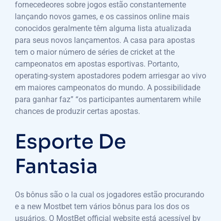
fornecedeores sobre jogos estão constantemente
lançando novos games, e os cassinos online mais
conocidos geralmente têm alguma lista atualizada
para seus novos lançamentos. A casa para apostas
tem o maior número de séries de cricket at the
campeonatos em apostas esportivas. Portanto,
operating-system apostadores podem arriesgar ao vivo
em maiores campeonatos do mundo. A possibilidade
para ganhar faz” “os participantes aumentarem while
chances de produzir certas apostas.
Esporte De
Fantasia
Os bônus são o la cual os jogadores estão procurando
e a new Mostbet tem vários bônus para los dos os
usuários. O MostBet official website está acessível by