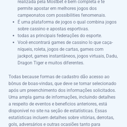
realizada pela Mostbet é bem completa e te
permite apostar em melhores jogos dos
campeonatos com possibilities fenomenais.
É uma plataforma de jogos o qual combina jogos
sobre cassino e apostas esportivas.
todas as principais federações do esporte.
Você encontrará games de cassino lo que caça-
níqueis, roleta, jogos de cartas, games com
jackpot, games instantâneos, jogos virtuais, Dadu,
Dragon Tiger e muitos diferentes.
Todas because formas de cadastro dão acesso ao
bônus de boas-vindas, que deve se tornar selecionado
após um preenchimento dos informações solicitados.
Uma ampla gama de informações, incluindo detalhes
a respeito de eventos e beneficios anteriores, está
disponível no site na seção de estatísticas. Essas
estatísticas incluem detalhes sobre vitórias, derrotas,
gols, adversários e outras ocasiões tanto para