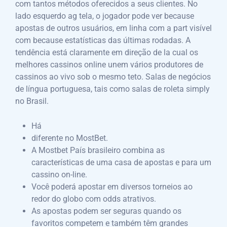
com tantos métodos oferecidos a seus clientes. No
lado esquerdo ag tela, o jogador pode ver because
apostas de outros usuários, em linha com a part visível
com because estatísticas das últimas rodadas. A
tendência está claramente em direção de la cual os
melhores cassinos online unem vários produtores de
cassinos ao vivo sob o mesmo teto. Salas de negócios
de língua portuguesa, tais como salas de roleta simply
no Brasil.
Há
diferente no MostBet.
A Mostbet País brasileiro combina as
características de uma casa de apostas e para um
cassino on-line.
Você poderá apostar em diversos torneios ao
redor do globo com odds atrativos.
As apostas podem ser seguras quando os
favoritos competem e também têm grandes