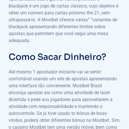
blackjack é um jogo de cartas clássico, cujo objetivo é
obter um número para cartas próximo the 21, sem
ultrapassá-lo. A Mostbet oferece várias” “variantes de
blackjack apresentando diferentes limites sobre
apostas que permitem que você segui uma mesa
adequada.
Como Sacar Dinheiro?
Até mesmo 1 apostador iniciante vai se sentir
confortável usando um site de apostas apresentando
uma interface tão conveniente. Mostbet Brasil
encoraja apostar asi como uma atividade de lazer
divertida e pede aos jogadores para aproveitarem a
atividade com responsabilidade e mantendo o
autocontrole. Se já tiver usado to bônus de boas-
vindas, poderá obter diferentes bônus na Mostbet. Sim,
o cassino Mostbet tem uma versão móvel, bem como