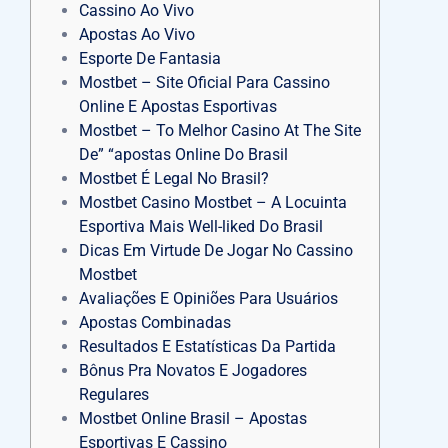
Cassino Ao Vivo
Apostas Ao Vivo
Esporte De Fantasia
Mostbet – Site Oficial Para Cassino
Online E Apostas Esportivas
Mostbet – To Melhor Casino At The Site
De” “apostas Online Do Brasil
Mostbet É Legal No Brasil?
Mostbet Casino Mostbet – A Locuinta
Esportiva Mais Well-liked Do Brasil
Dicas Em Virtude De Jogar No Cassino
Mostbet
Avaliações E Opiniões Para Usuários
Apostas Combinadas
Resultados E Estatísticas Da Partida
Bônus Pra Novatos E Jogadores
Regulares
Mostbet Online Brasil – Apostas
Esportivas E Cassino