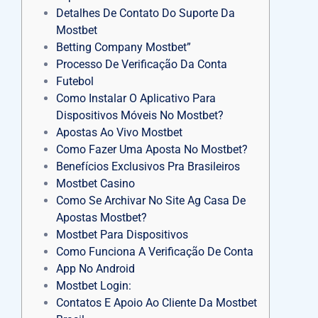
Detalhes De Contato Do Suporte Da
Mostbet
Betting Company Mostbet”
Processo De Verificação Da Conta
Futebol
Como Instalar O Aplicativo Para
Dispositivos Móveis No Mostbet?
Apostas Ao Vivo Mostbet
Como Fazer Uma Aposta No Mostbet?
Benefícios Exclusivos Pra Brasileiros
Mostbet Casino
Como Se Archivar No Site Ag Casa De
Apostas Mostbet?
Mostbet Para Dispositivos
Como Funciona A Verificação De Conta
App No Android
Mostbet Login:
Contatos E Apoio Ao Cliente Da Mostbet