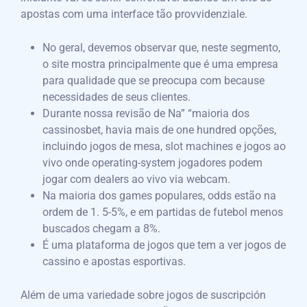
apostas com uma interface tão provvidenziale.
No geral, devemos observar que, neste segmento,
o site mostra principalmente que é uma empresa
para qualidade que se preocupa com because
necessidades de seus clientes.
Durante nossa revisão de Na” “maioria dos
cassinosbet, havia mais de one hundred opções,
incluindo jogos de mesa, slot machines e jogos ao
vivo onde operating-system jogadores podem
jogar com dealers ao vivo via webcam.
Na maioria dos games populares, odds estão na
ordem de 1. 5-5%, e em partidas de futebol menos
buscados chegam a 8%.
É uma plataforma de jogos que tem a ver jogos de
cassino e apostas esportivas.
Além de uma variedade sobre jogos de suscripción