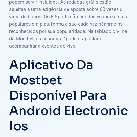
podem servir incluídos. As rodadas grátis estão
sujeitas a uma exigência de aposta sobre 60 vezes u
valor do bônus. Os E-Sports são um dos esportes mais
populares em plataforma e são cada vez néanmoins
reconhecidos por sua popularidade. Na tablado on-line
da Mostbet, os usuários” “podem apostar e
acompanhar a eventos ao vivo.
Aplicativo Da
Mostbet
Disponível Para
Android Electronic
Ios