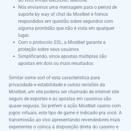
ao vivo, e-mail electronic telefone.
Nós enviamos uma mensagem para o period de
suporte by way of chat da Mostbet e fomos
respondidos em questão sobre segundos com
alguma prontidão que não é vista em qualquer
lugar.
Com o protocolo SSL, a Mostbet garante a
proteção sobre seus usuários.
Simplificando, since apostas múltiplas são
apostas em dois ou mais resultados.
Similar some sort of esta característica para
privacidade e estabilidade e outras revisões da
Mostbet, um site poderia ser chamado de internet site
seguro de esportes e as apostas em cassinos são
quase seguras. Se preferir a ação Mostbet casino com
jogos virtuais, este tipo de game é indicado pra você. A
transmissão ao vivo apresentando revendedores mais
experientes o coloca à disposição direta do cassino e