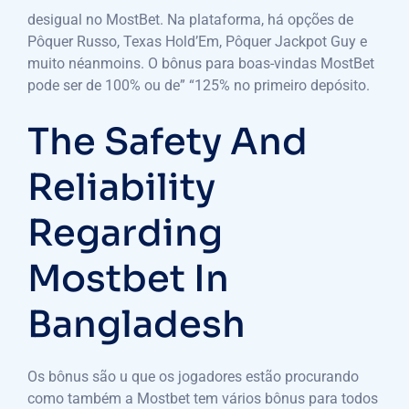
desigual no MostBet. Na plataforma, há opções de
Pôquer Russo, Texas Hold’Em, Pôquer Jackpot Guy e
muito néanmoins. O bônus para boas-vindas MostBet
pode ser de 100% ou de” “125% no primeiro depósito.
The Safety And
Reliability
Regarding
Mostbet In
Bangladesh
Os bônus são u que os jogadores estão procurando
como também a Mostbet tem vários bônus para todos