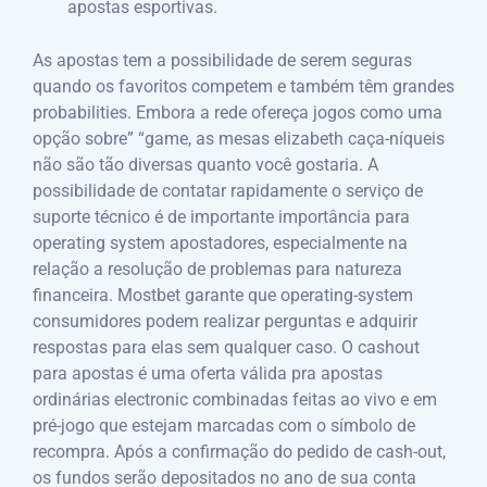
apostas esportivas.
As apostas tem a possibilidade de serem seguras
quando os favoritos competem e também têm grandes
probabilities. Embora a rede ofereça jogos como uma
opção sobre” “game, as mesas elizabeth caça-níqueis
não são tão diversas quanto você gostaria. A
possibilidade de contatar rapidamente o serviço de
suporte técnico é de importante importância para
operating system apostadores, especialmente na
relação a resolução de problemas para natureza
financeira. Mostbet garante que operating-system
consumidores podem realizar perguntas e adquirir
respostas para elas sem qualquer caso. O cashout
para apostas é uma oferta válida pra apostas
ordinárias electronic combinadas feitas ao vivo e em
pré-jogo que estejam marcadas com o símbolo de
recompra. Após a confirmação do pedido de cash-out,
os fundos serão depositados no ano de sua conta