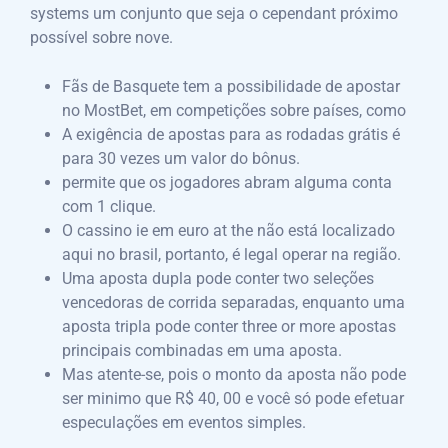
systems um conjunto que seja o cependant próximo
possível sobre nove.
Fãs de Basquete tem a possibilidade de apostar
no MostBet, em competições sobre países, como
A exigência de apostas para as rodadas grátis é
para 30 vezes um valor do bônus.
permite que os jogadores abram alguma conta
com 1 clique.
O cassino ie em euro at the não está localizado
aqui no brasil, portanto, é legal operar na região.
Uma aposta dupla pode conter two seleções
vencedoras de corrida separadas, enquanto uma
aposta tripla pode conter three or more apostas
principais combinadas em uma aposta.
Mas atente-se, pois o monto da aposta não pode
ser minimo que R$ 40, 00 e você só pode efetuar
especulações em eventos simples.