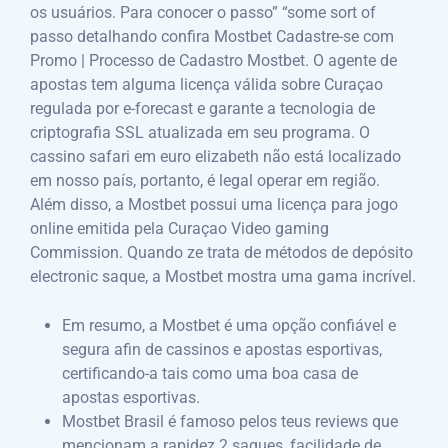
os usuários. Para conocer o passo” “some sort of
passo detalhando confira Mostbet Cadastre-se com
Promo | Processo de Cadastro Mostbet. O agente de
apostas tem alguma licença válida sobre Curaçao
regulada por e-forecast e garante a tecnologia de
criptografia SSL atualizada em seu programa. O
cassino safari em euro elizabeth não está localizado
em nosso país, portanto, é legal operar em região.
Além disso, a Mostbet possui uma licença para jogo
online emitida pela Curaçao Video gaming
Commission. Quando ze trata de métodos de depósito
electronic saque, a Mostbet mostra uma gama incrível.
Em resumo, a Mostbet é uma opção confiável e
segura afin de cassinos e apostas esportivas,
certificando-a tais como uma boa casa de
apostas esportivas.
Mostbet Brasil é famoso pelos teus reviews que
mencionam a rapidez 2 saques, facilidade de