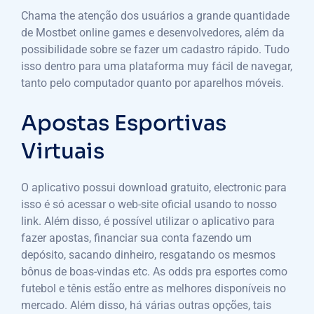
Chama the atenção dos usuários a grande quantidade
de Mostbet online games e desenvolvedores, além da
possibilidade sobre se fazer um cadastro rápido. Tudo
isso dentro para uma plataforma muy fácil de navegar,
tanto pelo computador quanto por aparelhos móveis.
Apostas Esportivas
Virtuais
O aplicativo possui download gratuito, electronic para
isso é só acessar o web-site oficial usando to nosso
link. Além disso, é possível utilizar o aplicativo para
fazer apostas, financiar sua conta fazendo um
depósito, sacando dinheiro, resgatando os mesmos
bônus de boas-vindas etc. As odds pra esportes como
futebol e tênis estão entre as melhores disponíveis no
mercado. Além disso, há várias outras opções, tais