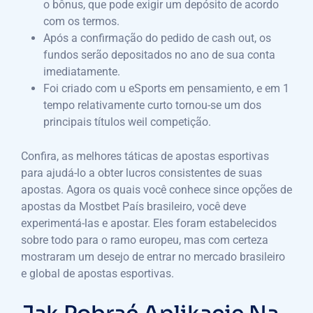
o bônus, que pode exigir um depósito de acordo
com os termos.
Após a confirmação do pedido de cash out, os
fundos serão depositados no ano de sua conta
imediatamente.
Foi criado com u eSports em pensamiento, e em 1
tempo relativamente curto tornou-se um dos
principais títulos weil competição.
Confira, as melhores táticas de apostas esportivas
para ajudá-lo a obter lucros consistentes de suas
apostas. Agora os quais você conhece since opções de
apostas da Mostbet País brasileiro, você deve
experimentá-las e apostar. Eles foram estabelecidos
sobre todo para o ramo europeu, mas com certeza
mostraram um desejo de entrar no mercado brasileiro
e global de apostas esportivas.