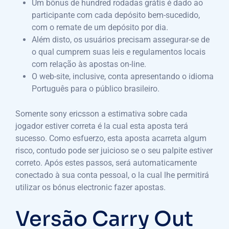
Um bônus de hundred rodadas grátis é dado ao
participante com cada depósito bem-sucedido,
com o remate de um depósito por dia.
Além disto, os usuários precisam assegurar-se de
o qual cumprem suas leis e regulamentos locais
com relação às apostas on-line.
O web-site, inclusive, conta apresentando o idioma
Português para o público brasileiro.
Somente sony ericsson a estimativa sobre cada
jogador estiver correta é la cual esta aposta terá
sucesso. Como esfuerzo, esta aposta acarreta algum
risco, contudo pode ser juicioso se o seu palpite estiver
correto. Após estes passos, será automaticamente
conectado à sua conta pessoal, o la cual lhe permitirá
utilizar os bónus electronic fazer apostas.
Versão Carry Out