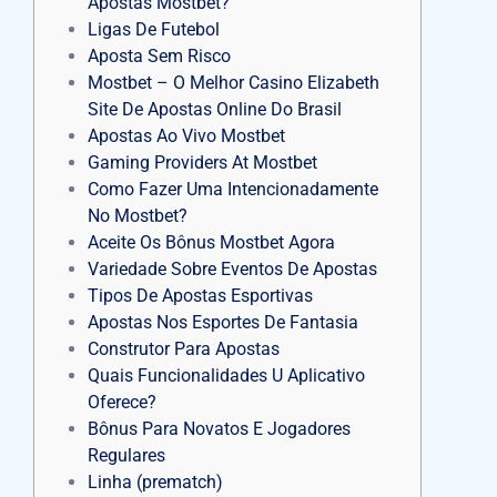
Apostas Mostbet?
Ligas De Futebol
Aposta Sem Risco
Mostbet – O Melhor Casino Elizabeth
Site De Apostas Online Do Brasil
Apostas Ao Vivo Mostbet
Gaming Providers At Mostbet
Como Fazer Uma Intencionadamente
No Mostbet?
Aceite Os Bônus Mostbet Agora
Variedade Sobre Eventos De Apostas
Tipos De Apostas Esportivas
Apostas Nos Esportes De Fantasia
Construtor Para Apostas
Quais Funcionalidades U Aplicativo
Oferece?
Bônus Para Novatos E Jogadores
Regulares
Linha (prematch)