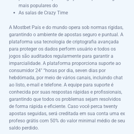
mais populares do
As salas de Crazy Time
A Mostbet País e do mundo opera sob normas rígidas,
garantindo o ambiente de apostas seguro e puntual. A
plataforma usa tecnologia de criptografia avançada
para proteger os dados perform usuário e todos os
jogos são auditados regularmente para garantir a
imparcialidade. A plataforma proporciona suporte ao
consumidor 24″ “horas por dia, seven dias por
hebdómada, por meio de vários canais, incluindo chat
ao listo, e-mail e telefone. A equipe para suporte é
conhecida por suas respostas rápidas e profissionais,
garantindo que todos os problemas sejam resolvidos
de forma rápida e eficiente. Caso você perca twenty
apostas seguidas, será creditada em sua conta uma ex
profeso grátis com 50% do valor minimal médio de seu
saldo perdido.