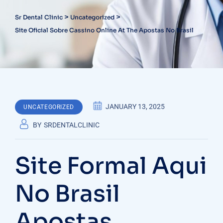
>
>
Sr Dental Clinic
Uncategorized
Site Oficial Sobre Cassino Online At The Apostas No Brasil
JANUARY 13, 2025
UNCATEGORIZED
BY
SRDENTALCLINIC
Site Formal Aqui
No Brasil
Apostas