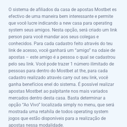
O sistema de afiliados da casa de apostas Mostbet es
efectivo de uma maneira bem interessante e permite
que você lucre indicando a new casa para operating
system seus amigos. Nesta opção, será criado um link
person para você mandar aos seus colegas e
conhecidos. Para cada cadastro feito através do teu
link de acesso, você ganhará um “amigo” na odaie de
apostas – este amigo é a pessoa o qual se cadastrou
pelo seu link. Você pode trazer 1 número ilimitado de
pessoas para dentro do Mostbet at the, para cada
cadastro realizado através carry out seu link, você
ganha benefícios enel do sistema. É possível realizar
apostas Mostbet ao palpitante nos mais variados
mercados dentro desta casa. Basta determinar a
opção “Ao Vivo” localizada simply no menu, que será
mostrada uma retahíla de todos operating system
jogos que estão disponíveis para a realização de
apostas nessa modalidade.