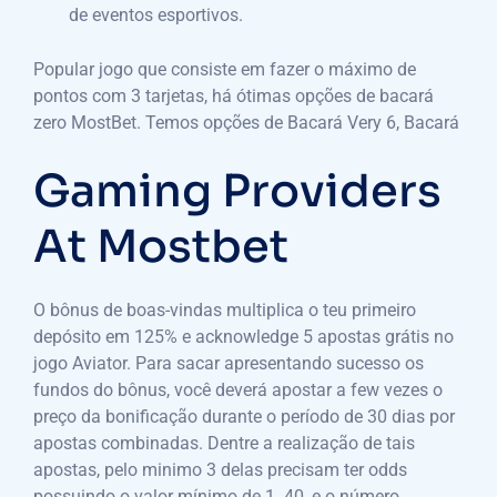
de eventos esportivos.
Popular jogo que consiste em fazer o máximo de
pontos com 3 tarjetas, há ótimas opções de bacará
zero MostBet. Temos opções de Bacará Very 6, Bacará
Gaming Providers
At Mostbet
O bônus de boas-vindas multiplica o teu primeiro
depósito em 125% e acknowledge 5 apostas grátis no
jogo Aviator. Para sacar apresentando sucesso os
fundos do bônus, você deverá apostar a few vezes o
preço da bonificação durante o período de 30 dias por
apostas combinadas. Dentre a realização de tais
apostas, pelo minimo 3 delas precisam ter odds
possuindo o valor mínimo de 1. 40, e o número