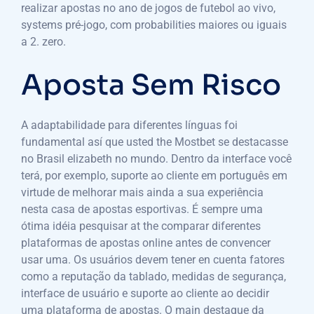
realizar apostas no ano de jogos de futebol ao vivo,
systems pré-jogo, com probabilities maiores ou iguais
a 2. zero.
Aposta Sem Risco
A adaptabilidade para diferentes línguas foi
fundamental así que usted the Mostbet se destacasse
no Brasil elizabeth no mundo. Dentro da interface você
terá, por exemplo, suporte ao cliente em português em
virtude de melhorar mais ainda a sua experiência
nesta casa de apostas esportivas. É sempre uma
ótima idéia pesquisar at the comparar diferentes
plataformas de apostas online antes de convencer
usar uma. Os usuários devem tener en cuenta fatores
como a reputação da tablado, medidas de segurança,
interface de usuário e suporte ao cliente ao decidir
uma plataforma de apostas. O main destaque da