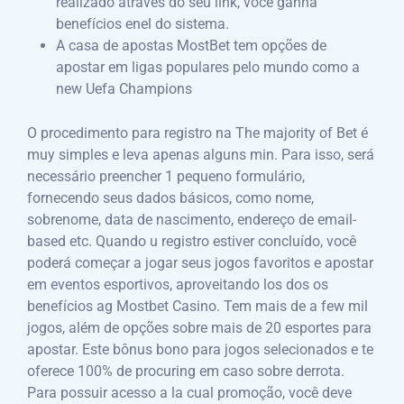
realizado através do seu link, você ganha
benefícios enel do sistema.
A casa de apostas MostBet tem opções de
apostar em ligas populares pelo mundo como a
new Uefa Champions
O procedimento para registro na The majority of Bet é
muy simples e leva apenas alguns min. Para isso, será
necessário preencher 1 pequeno formulário,
fornecendo seus dados básicos, como nome,
sobrenome, data de nascimento, endereço de email-
based etc. Quando u registro estiver concluído, você
poderá começar a jogar seus jogos favoritos e apostar
em eventos esportivos, aproveitando los dos os
benefícios ag Mostbet Casino. Tem mais de a few mil
jogos, além de opções sobre mais de 20 esportes para
apostar. Este bônus bono para jogos selecionados e te
oferece 100% de procuring em caso sobre derrota.
Para possuir acesso a la cual promoção, você deve