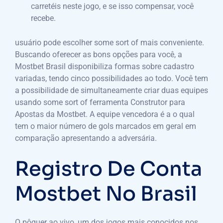
carretéis neste jogo, e se isso compensar, você
recebe.
usuário pode escolher some sort of mais conveniente.
Buscando oferecer as bons opções para você, a
Mostbet Brasil disponibiliza formas sobre cadastro
variadas, tendo cinco possibilidades ao todo. Você tem
a possibilidade de simultaneamente criar duas equipes
usando some sort of ferramenta Construtor para
Apostas da Mostbet. A equipe vencedora é a o qual
tem o maior número de gols marcados em geral em
comparação apresentando a adversária.
Registro De Conta
Mostbet No Brasil
O pôquer ao vivo, um dos jogos mais conocidos nos