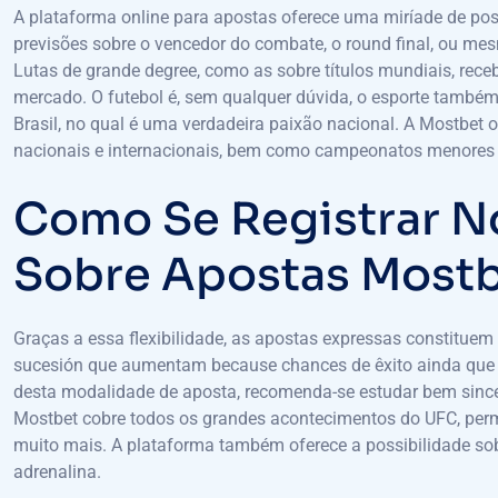
A plataforma online para apostas oferece uma miríade de pos
previsões sobre o vencedor do combate, o round final, ou mesm
Lutas de grande degree, como as sobre títulos mundiais, re
mercado. O futebol é, sem qualquer dúvida, o esporte também 
Brasil, no qual é uma verdadeira paixão nacional. A Mostbet o
nacionais e internacionais, bem como campeonatos menores 
Como Se Registrar N
Sobre Apostas Most
Graças a essa flexibilidade, as apostas expressas constitue
sucesión que aumentam because chances de êxito ainda que d
desta modalidade de aposta, recomenda-se estudar bem since p
Mostbet cobre todos os grandes acontecimentos do UFC, per
muito mais. A plataforma também oferece a possibilidade s
adrenalina.