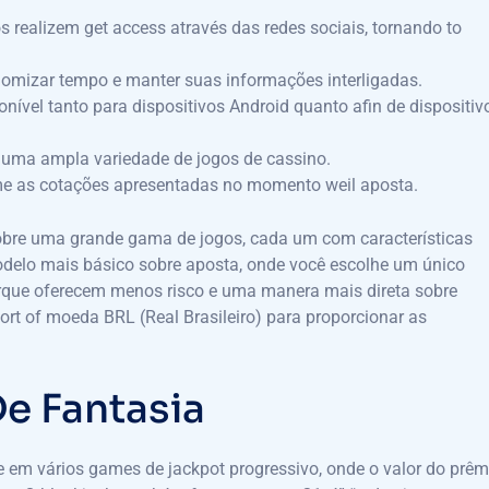
realizem get access através das redes sociais, tornando to
nomizar tempo e manter suas informações interligadas.
nível tanto para dispositivos Android quanto afin de dispositiv
 uma ampla variedade de jogos de cassino.
me as cotações apresentadas no momento weil aposta.
obre uma grande gama de jogos, cada um com características
odelo mais básico sobre aposta, onde você escolhe um único
porque oferecem menos risco e uma manera mais direta sobre
ort of moeda BRL (Real Brasileiro) para proporcionar as
e Fantasia
te em vários games de jackpot progressivo, onde o valor do prêm