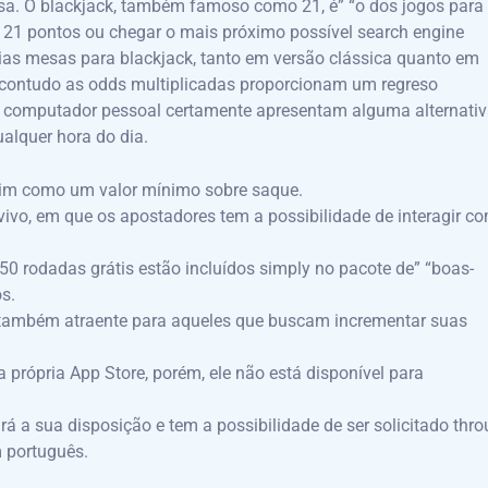
casa. O blackjack, também famoso como 21, é” “o dos jogos para
 21 pontos ou chegar o mais próximo possível search engine
ias mesas para blackjack, tanto em versão clássica quanto em
, contudo as odds multiplicadas proporcionam um regreso
r computador pessoal certamente apresentam alguma alternati
alquer hora do dia.
sim como um valor mínimo sobre saque.
vo, em que os apostadores tem a possibilidade de interagir c
0 rodadas grátis estão incluídos simply no pacote de” “boas-
s.
a também atraente para aqueles que buscam incrementar suas
 própria App Store, porém, ele não está disponível para
rá a sua disposição e tem a possibilidade de ser solicitado thr
m português.