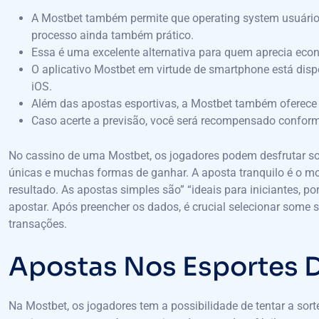
A Mostbet também permite que operating system usuários 
processo ainda também prático.
Essa é uma excelente alternativa para quem aprecia eco
O aplicativo Mostbet em virtude de smartphone está dispo
iOS.
Além das apostas esportivas, a Mostbet também oferece
Caso acerte a previsão, você será recompensado confor
No cassino de uma Mostbet, os jogadores podem desfrutar s
únicas e muchas formas de ganhar. A aposta tranquilo é o m
resultado. As apostas simples são” “ideais para iniciantes, 
apostar. Após preencher os dados, é crucial selecionar some s
transações.
Apostas Nos Esportes D
Na Mostbet, os jogadores tem a possibilidade de tentar a sor